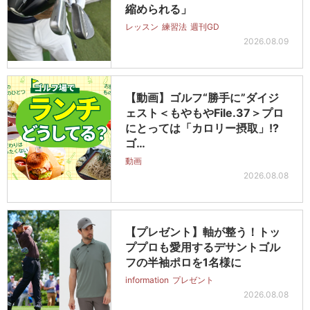
縮められる」
レッスン
練習法
週刊GD
2026.08.09
【動画】ゴルフ“勝手に”ダイジ
ェスト＜もやもやFile.37＞プロ
にとっては「カロリー摂取」!?
ゴ…
動画
2026.08.08
【プレゼント】軸が整う！トッ
ププロも愛用するデサントゴル
フの半袖ポロを1名様に
information
プレゼント
2026.08.08