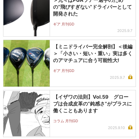
＞元々はPGAツアー選手のため
の“飛びすぎない”ドライバーとして
開発された
ギア 月刊GD
2025.9.7
【ミニドライバー完全解剖】＜後編
＞「小さい・短い・重い」実は多く
のアマチュアに合う可能性大!
ギア 月刊GD
2025.9.7
【イザワの法則】Vol.59 グロー
ブは合成皮革の“鈍感さ”がプラスに
働くこともあります
コラム 月刊GD
2025.9.10