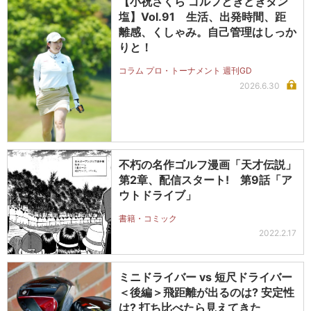
【小祝さくら ゴルフときどきタン
塩】Vol.91 生活、出発時間、距
離感、くしゃみ。自己管理はしっか
りと！
コラム プロ・トーナメント 週刊GD
2026.6.30
不朽の名作ゴルフ漫画「天才伝説」
第2章、配信スタート! 第9話「ア
ウトドライブ」
書籍・コミック
2022.2.17
ミニドライバー vs 短尺ドライバー
＜後編＞飛距離が出るのは? 安定性
は? 打ち比べたら見えてきた