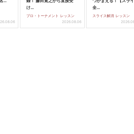
名…
録！ 藤田寛之から直接受
つかまえる！【スラ
け…
全…
プロ・トーナメント
レッスン
スライス解消
レッスン
26.08.06
2026.08.06
2026.0