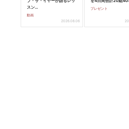
ブ・ザ・イヤーが語るレッ
を4日間合計20組40
スン…
プレゼント
動画
2026.08.06
20