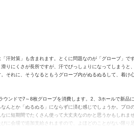
ドCC（PGM） >>前回のお話はこ……
は「汗対策」も含まれます。とくに問題なのが「グローブ」で
と滑りにくさが長所ですが、汗でびっしょりになってしまうと
す。それに、そうなるともうグローブ内がぬるぬるして、着け
ラウンドで7～8枚グローブを消費します。2、3ホールで新品
らなんとか「ぬるぬる」にならずに済む感じでしょうか。プロ
んなに短期間でたくさん使って大丈夫なのかと思うかもしれま
たびに会場で追加支給されますので、よほどのことがない限り