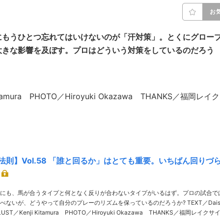
お
にもうひとつ忘れてはいけないのが「汗対策」。とくにグロー
大きな影響を及ぼす。プロはどういう対策をしているのだろう
 Kitamura PHOTO／Hiroyuki Okazawa THANKS／福岡レイク
法則】Vol.58 「誰と回るか」はとても重要。いちばん回りづ
にも、馬が合うタイプと何となく反りが合わないタイプがいるはず。プロの試合で
いが、どうやって自分のプレーのリズムを保っているのだろうか? TEXT／Daisei
LLUST／Kenji Kitamura PHOTO／Hiroyuki Okazawa THANKS／福岡レイクサ