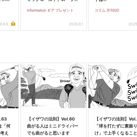
ジェクトX」アイアンシャ
information ギア プレゼント
コラム 月刊GD
フト（#5～#PW）＋ICON
グリップセットを抽選で2
6.8.6
2026.8.1
2025
名に！
l.63
【イザワの法則】Vol.60
【イザワの法則】Vol.
は「何
曲がる人はミニドライバー
「球を打たずに素振
り考え
でも曲がると思います
け」で上手くなるこ