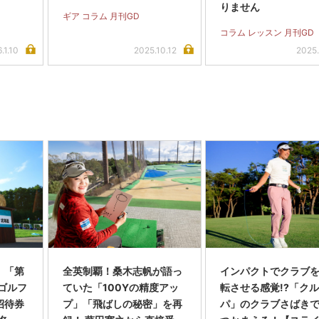
りません
ギア コラム 月刊GD
コラム レッスン 月刊GD
.1.10
2025.10.12
2025.
】「第
全英制覇！桑木志帆が語っ
インパクトでクラブを
スゴルフ
ていた「100Yの精度アッ
転させる感覚!?「ク
招待券
プ」「飛ばしの秘密」を再
パ」のクラブさばき