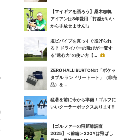
【マイギアを語ろう】桑木志帆
アイアンは8年愛用「打感がいい
から手放せません!」
塩ビパイプを真っすぐ投げられ
る？ ドライバーの飛びが一変す
る“遠心力”の使い方【...
す
、
ZERO HALLIBURTONの「ポケッ
心
タブル ランドリートート」（非売
品）を...
猛暑を前に今から準備！ゴルフに
に
いいクーラーボックスあります!!
の
せ
【ゴルファーの飛距離調査
足
2025】＜前編＞220Yは飛ばし