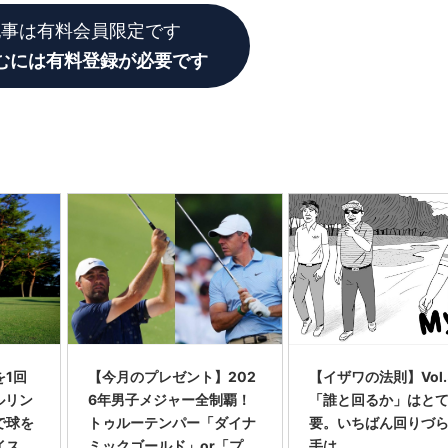
記事は有料会員限定です
むには有料登録が必要です
を1回
【今月のプレゼント】202
【イザワの法則】Vol.
ルリン
6年男子メジャー全制覇！
「誰と回るか」はと
で球を
トゥルーテンパー「ダイナ
要。いちばん回りづ
イス完
ミックゴールド」or「プロ
手は…