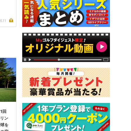
6.11
1回
ルリン
で球を