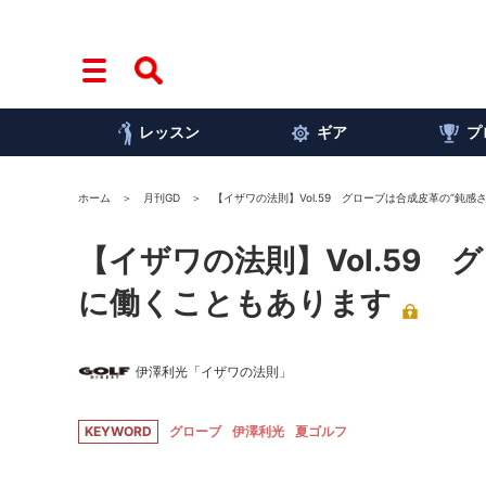
レッスン
ギア
プ
ホーム
月刊GD
【イザワの法則】Vol.59 グローブは合成皮革の“鈍
【イザワの法則】Vol.59
に働くこともあります
伊澤利光「イザワの法則」
KEYWORD
グローブ
伊澤利光
夏ゴルフ