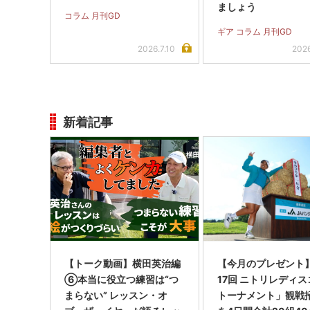
ましょう
コラム 月刊GD
ギア コラム 月刊GD
2026.7.10
2026
新着記事
【トーク動画】横田英治編
【今月のプレゼント
⑥本当に役立つ練習は“つ
17回 ニトリレディ
まらない” レッスン・オ
トーナメント」観戦