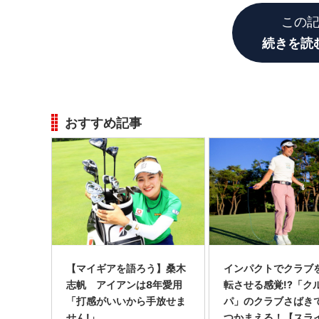
この
続きを読
おすすめ記事
【マイギアを語ろう】桑木
インパクトでクラブ
志帆 アイアンは8年愛用
転させる感覚!?「ク
「打感がいいから手放せま
パ」のクラブさばき
せん!」
つかまえる！【スラ