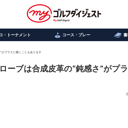
ロ・トーナメント
コース・プレー
書
感さ”がプラスに働くこともあります
 グローブは合成皮革の“鈍感さ”がプ
2