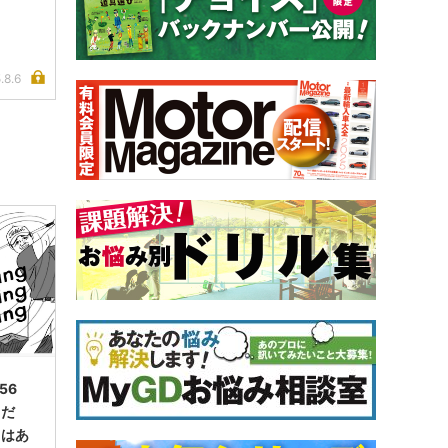
.8.6
56
りだ
とはあ