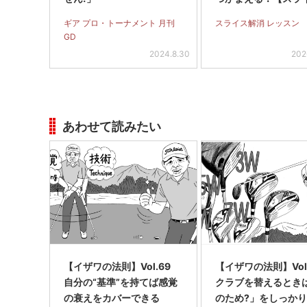
全撲滅】＜後編＞
ギア プロ・トーナメント 月刊
スライス解消 レッスン
GD
2024.8.30
202
あわせて読みたい
【イザワの法則】Vol.69
【イザワの法則】Vo
自分の“基準”を持てば感覚
クラブを替えるとき
の衰えをカバーできる
のため?」をしっか