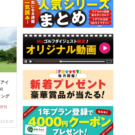
】アイ
本!
ィング
 月刊
22.8.30