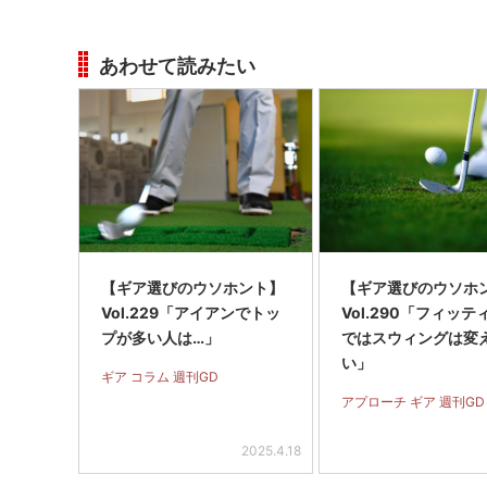
あわせて読みたい
【ギア選びのウソホント】
【ギア選びのウソホ
Vol.229「アイアンでトッ
Vol.290「フィッテ
プが多い人は…」
ではスウィングは変
い」
ギア コラム 週刊GD
アプローチ ギア 週刊GD
2025.4.18