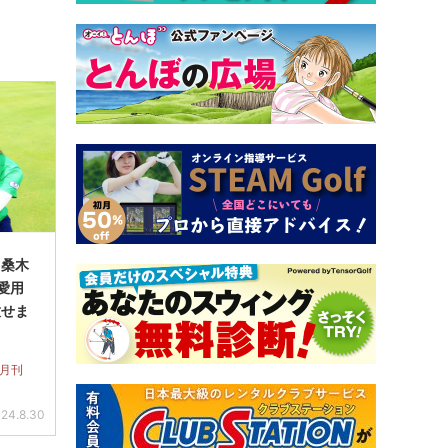
】桑木
愛用
放せま
 月刊
24.8.30