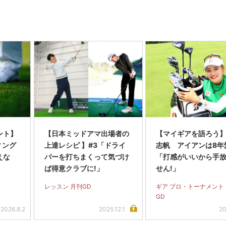
ント】
【日本ミッドアマ出場者の
【マイギアを語ろう
ィング
上達レシピ 】#3「ドライ
志帆 アイアンは8年
えな
バーを打ちまくって気づけ
「打感がいいから手
ば得意クラブに!」
せん!」
レッスン 月刊GD
ギア プロ・トーナメント
GD
2026.8.2
2025.12.1
20