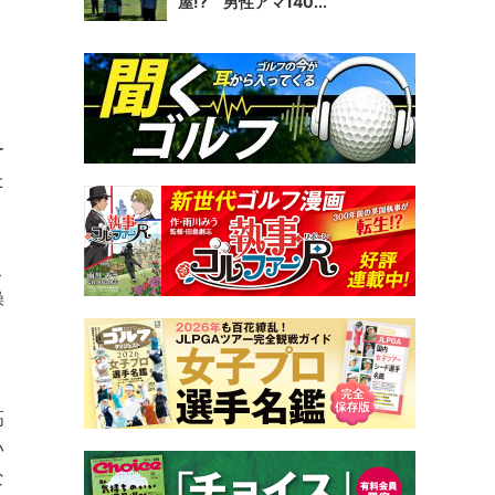
屋!? 男性アマ140...
ー
た
こ
操
高
い
な