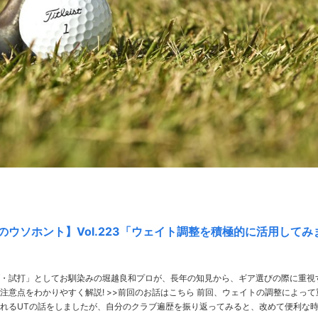
のウソホント】Vol.223「ウェイト調整を積極的に活用してみ
・試打」としてお馴染みの堀越良和プロが、長年の知見から、ギア選びの際に重視
解説! >>前回のお話はこちら 前回、ウェイトの調整によって重
れるUTの話をしましたが、自分のクラブ遍歴を振り返ってみると、改めて便利な