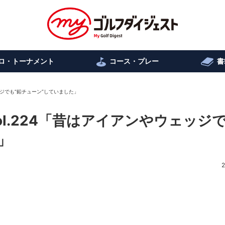
ロ・トーナメント
コース・プレー
書
ッジでも“鉛チューン”していました」
l.224「昔はアイアンやウェッジ
」
2