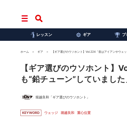
レッスン
ギア
プ
ホーム
ギア
【ギア選びのウソホント】Vol.224「昔はアイアンやウェ
【ギア選びのウソホント】Vo
も“鉛チューン”していました
堀越良和「ギア選びのウソホント」
KEYWORD
ウェッジ
堀越良和
重心位置