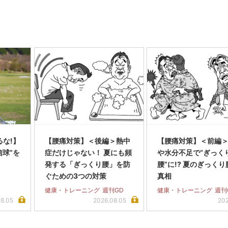
な!】
【腰痛対策】＜後編＞熱中
【腰痛対策】＜前編
信球”を
症だけじゃない！ 夏にも頻
や水分不足で“ぎっく
発する「ぎっくり腰」を防
腰”に!? 夏のぎっく
ぐための3つの対策
真相
健康・トレーニング
週刊GD
健康・トレーニング
週刊
08.05
2026.08.05
202