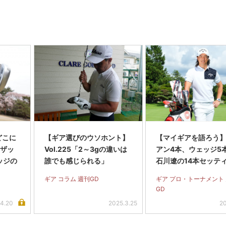
どこに
【ギア選びのウソホント】
【マイギアを語ろう
のザッ
Vol.225「2～3gの違いは
アン4本、ウェッジ5
ッジの
誰でも感じられる」
石川遼の14本セッテ
ギア コラム 週刊GD
ギア プロ・トーナメント
GD
.4.20
2025.3.25
20