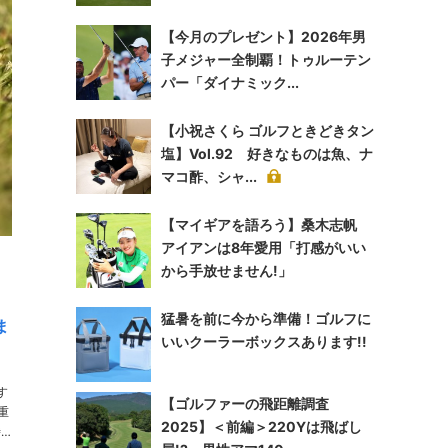
【今月のプレゼント】2026年男
子メジャー全制覇！トゥルーテン
パー「ダイナミック...
【小祝さくら ゴルフときどきタン
塩】Vol.92 好きなものは魚、ナ
マコ酢、シャ...
【マイギアを語ろう】桑木志帆
アイアンは8年愛用「打感がいい
から手放せません!」
猛暑を前に今から準備！ゴルフに
ま
いいクーラーボックスあります!!
す
【ゴルファーの飛距離調査
2025】＜前編＞220Yは飛ばし
時