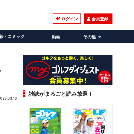
ログイン
会員登録
籍・コミック
動画
その他
で
雑誌がまるごと読み放題！
025.03.16