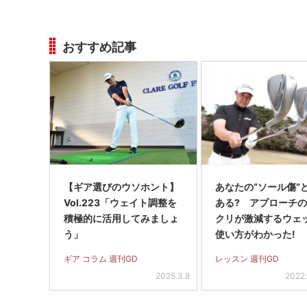
おすすめ記事
【ギア選びのウソホント】
あなたの“ソール傷”
Vol.223「ウェイト調整を
ある? アプローチ
積極的に活用してみましょ
クリが激減するウェ
う」
使い方がわかった!
ギア コラム 週刊GD
レッスン 週刊GD
2025.3.8
2022