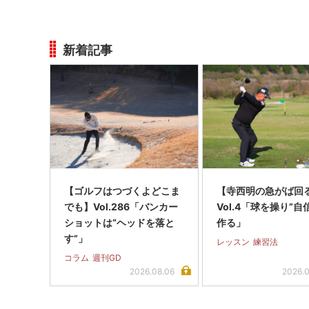
新着記事
【ゴルフはつづくよどこま
【寺西明の急がば回る
でも】Vol.286「バンカー
Vol.4「球を操り”自
ショットは“ヘッドを落と
作る」
す”」
レッスン
練習法
コラム
週刊GD
2026.08.06
2026.