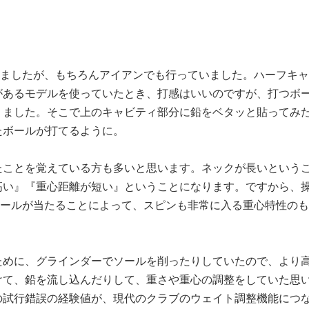
と感じます。昔は、鉛を貼ることで、ク……
しましたが、もちろんアイアンでも行っていました。ハーフキャ
があるモデルを使っていたとき、打感はいいのですが、打つボ
りました。そこで上のキャビティ部分に鉛をベタッと貼ってみ
たボールが打てるように。
たことを覚えている方も多いと思います。ネックが長いという
高い』『重心距離が短い』ということになります。ですから、
ボールが当たることによって、スピンも非常に入る重心特性のも
ために、グラインダーでソールを削ったりしていたので、より
けて、鉛を流し込んだりして、重さや重心の調整をしていた思
の試行錯誤の経験値が、現代のクラブのウェイト調整機能につ