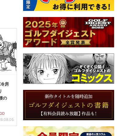
＞冷房
り
り腰の
GD
6.08.05