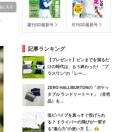
気に入り
イ
週刊GD最新号
月刊GD最新号
記事ランキング
【プレゼント】ピンまでを測るだ
けの時代は、もう終わった! “プ
ラスワン”の「レー...
ZERO HALLIBURTONの「ポケッ
タブル ランドリートート」（非売
品）を...
塩ビパイプを真っすぐ投げられ
る？ ドライバーの飛びが一変す
る“遠心力”の使い方【...