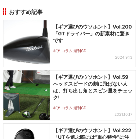
おすすめ記事
【ギア選びのウソホント】Vol.200
「GTドライバー」の新素材に驚き
です
ギア コラム 週刊GD
2024.9.13
【ギア選びのウソホント】Vol.59
ヘッドスピードの割に飛ばない人
は、打ち出し角とスピン量をチェッ
ク!
ギア コラム 週刊GD
2021.10.17
【ギア選びのウソホント】Vol.222
「UTを選ぶ際には“重心特性”に注