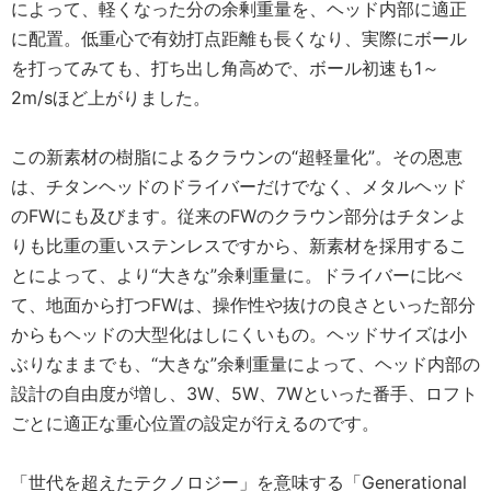
によって、軽くなった分の余剰重量を、ヘッド内部に適正
に配置。低重心で有効打点距離も長くなり、実際にボール
を打ってみても、打ち出し角高めで、ボール初速も1～
2m/sほど上がりました。
この新素材の樹脂によるクラウンの“超軽量化”。その恩恵
は、チタンヘッドのドライバーだけでなく、メタルヘッド
のFWにも及びます。従来のFWのクラウン部分はチタンよ
りも比重の重いステンレスですから、新素材を採用するこ
とによって、より“大きな”余剰重量に。ドライバーに比べ
て、地面から打つFWは、操作性や抜けの良さといった部分
からもヘッドの大型化はしにくいもの。ヘッドサイズは小
ぶりなままでも、“大きな”余剰重量によって、ヘッド内部の
設計の自由度が増し、3W、5W、7Wといった番手、ロフト
ごとに適正な重心位置の設定が行えるのです。
「世代を超えたテクノロジー」を意味する「Generational