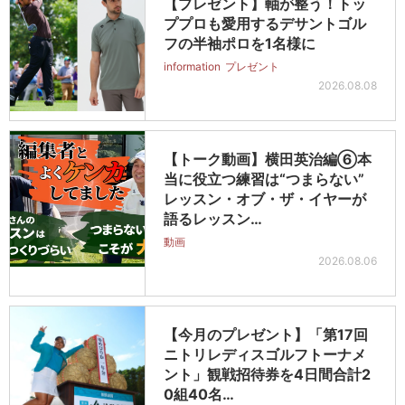
【プレゼント】軸が整う！トッ
ププロも愛用するデサントゴル
フの半袖ポロを1名様に
information
プレゼント
2026.08.08
【トーク動画】横田英治編⑥本
当に役立つ練習は“つまらない”
レッスン・オブ・ザ・イヤーが
語るレッスン…
動画
2026.08.06
【今月のプレゼント】「第17回
ニトリレディスゴルフトーナメ
ント」観戦招待券を4日間合計2
0組40名…