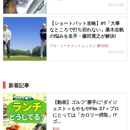
2021.5.24
【ショートパット攻略】#1「大事
なところで打ち切れない」桑木志帆
の悩みを名手・藤田寛之が解決!
プロ・トーナメント レッスン 週刊GD
2024.2.12
新着記事
【動画】ゴルフ“勝手に”ダイジ
ェスト＜もやもやFile.37＞プロ
にとっては「カロリー摂取」!?
ゴ…
動画