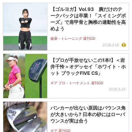
【ゴルヨガ】Vol.93 腕だけのテ
ークバックは卒業！「スイミングポ
ーズ」で肩甲骨と胸椎の連動性を高
めよう
健康・トレーニング 週刊GD
2026.3.19
【プロが手放せないこの1本!】＜岩
井千怜＞オデッセイ「ホワイト・ホ
ット ブラックFIVE CS」
ギア プロ・トーナメント 週刊GD
2026.3.24
バンカーが出ない原因はバウンス角
が大きいから? 日本の砂にはローバ
ウンスが実は合う
ギア 週刊GD