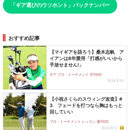
「ギア選びのウソホント」バックナンバー
おすすめ記事
【マイギアを語ろう】桑木志帆 ア
イアンは8年愛用「打感がいいから
手放せません!」
ギア プロ・トーナメント 月刊GD
2024.8.30
【小祝さくらのスウィング改造】#
3 フェードを打つなら胸はもっと
回していい
プロ・トーナメント レッスン 週刊GD
2022.8.12