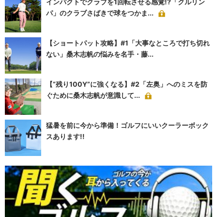
インパクトでクラブを1回転させる感覚!?「クルリン
パ」のクラブさばきで球をつかま...
【ショートパット攻略】#1「大事なところで打ち切れ
ない」桑木志帆の悩みを名手・藤...
【“残り100Y”に強くなる】#2「左奥」へのミスを防
ぐために桑木志帆が意識して...
猛暑を前に今から準備！ゴルフにいいクーラーボック
スあります!!