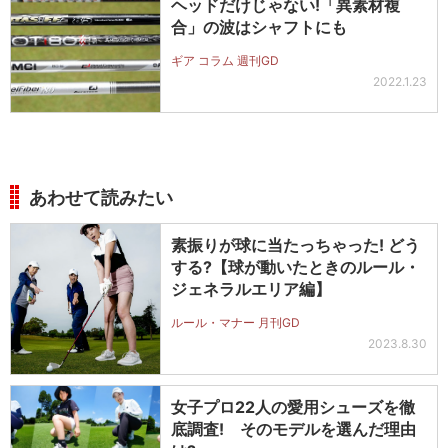
ヘッドだけじゃない!「異素材複
合」の波はシャフトにも
ギア コラム 週刊GD
2022.1.23
あわせて読みたい
素振りが球に当たっちゃった! どう
する?【球が動いたときのルール・
ジェネラルエリア編】
ルール・マナー 月刊GD
2023.8.30
女子プロ22人の愛用シューズを徹
底調査! そのモデルを選んだ理由