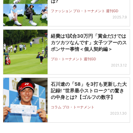
は?
ファッション プロ・トーナメント 週刊GD
2025.7.9
経費は1試合30万円「賞金だけでは
カツカツなんです」女子ツアーのス
ポンサー事情＜個人契約編＞
プロ・トーナメント 週刊GD
2021.3.12
石川遼の「58」を3打も更新した大
記録! “世界最小ストローク”の驚き
の中身とは?【ゴルフの数字】
コラム プロ・トーナメント
2023.1.30