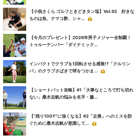
【小祝さくら ゴルフときどきタン塩】Vol.92 好きな
ものは魚、ナマコ酢、シャ...
【今月のプレゼント】2026年男子メジャー全制覇！
トゥルーテンパー「ダイナミック...
インパクトでクラブを1回転させる感覚!?「クルリン
パ」のクラブさばきで球をつかま...
【ショートパット攻略】#1「大事なところで打ち切れ
ない」桑木志帆の悩みを名手・藤...
【“残り100Y”に強くなる】#2「左奥」へのミスを防
ぐために桑木志帆が意識して...