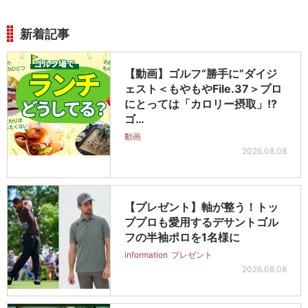
新着記事
【動画】ゴルフ“勝手に”ダイジ
ェスト＜もやもやFile.37＞プロ
にとっては「カロリー摂取」!?
ゴ…
動画
2026.08.08
【プレゼント】軸が整う！トッ
ププロも愛用するデサントゴル
フの半袖ポロを1名様に
information
プレゼント
2026.08.08