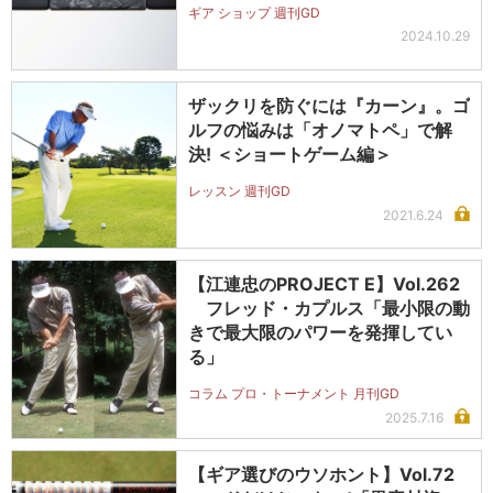
ギア ショップ 週刊GD
2024.10.29
ザックリを防ぐには『カーン』。ゴ
ルフの悩みは「オノマトペ」で解
決! ＜ショートゲーム編＞
レッスン 週刊GD
2021.6.24
【江連忠のPROJECT E】Vol.262
フレッド・カプルス「最小限の動
きで最大限のパワーを発揮してい
る」
コラム プロ・トーナメント 月刊GD
2025.7.16
【ギア選びのウソホント】Vol.72