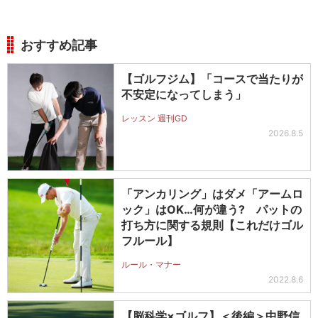
おすすめ記事
【ゴルフジム】「コースで当たりが
不安定になってしまう」
レッスン 週刊GD
2026.8.5
「アンカリング」はダメ「アームロ
ック」はOK…何が違う? パットの
打ち方に関する規則【これだけゴル
フルール】
ルール・マナー
2022.8.6
【脳科学×ゴルフ】＜後編＞中野信