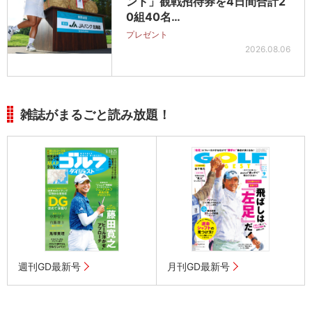
ント」観戦招待券を4日間合計2
0組40名…
プレゼント
2026.08.06
雑誌がまるごと読み放題！
週刊GD最新号
月刊GD最新号