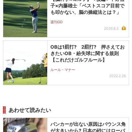
子×内藤雄士「ベストスコア目前で
も叩かない、脳の操縦法とは？」
週刊GD
2026.8.3
OBは1罰打? 2罰打? 押さえてお
きたいOB・紛失球に関する規則
【これだけゴルフルール】
ルール・マナー
2022.2.26
あわせて読みたい
バンカーが出ない原因はバウンス角
が大きいから? 日本の砂にはローバ