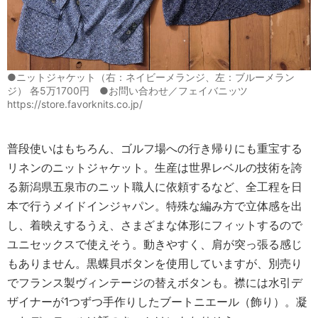
●ニットジャケット（右：ネイビーメランジ、左：ブルーメラン
ジ） 各5万1700円 ●お問い合わせ／フェイバニッツ
https://store.favorknits.co.jp/
普段使いはもちろん、ゴルフ場への行き帰りにも重宝する
リネンのニットジャケット。生産は世界レベルの技術を誇
る新潟県五泉市のニット職人に依頼するなど、全工程を日
本で行うメイドインジャパン。特殊な編み方で立体感を出
し、着映えするうえ、さまざまな体形にフィットするので
ユニセックスで使えそう。動きやすく、肩が突っ張る感じ
もありません。黒蝶貝ボタンを使用していますが、別売り
でフランス製ヴィンテージの替えボタンも。襟には水引デ
ザイナーが1つずつ手作りしたブートニエール（飾り）。凝