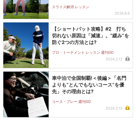
スライス解消 レッスン
2026.8.6
【ショートパット攻略】#2 打ち
切れない原因は「減速」。“緩み”を
防ぐ2つの方法とは?
プロ・トーナメント レッスン 週刊GD
2024.2.12
車中泊で全国制覇!＜後編＞「名門
よりも“とんでもないコース”を優
先」その理由とは?
コース・プレー 週刊GD
2024.2.15