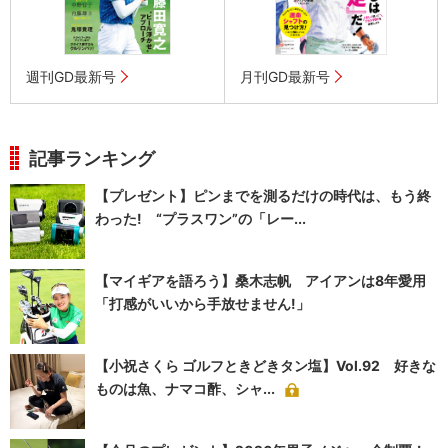
週刊GD最新号
月刊GD最新号
記事ランキング
【プレゼント】ピンまでを測るだけの時代は、もう終
わった! “プラスワン”の「レー...
【マイギアを語ろう】桑木志帆 アイアンは8年愛用
「打感がいいから手放せません!」
【小祝さくら ゴルフときどきタン塩】Vol.92 好きな
ものは魚、ナマコ酢、シャ...