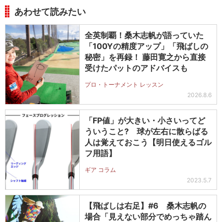
あわせて読みたい
全英制覇！桑木志帆が語っていた
「100Yの精度アップ」「飛ばしの
秘密」を再録！ 藤田寛之から直接
受けたパットのアドバイスも
プロ・トーナメント レッスン
2026.8.6
「FP値」が大きい・小さいってど
ういうこと? 球が左右に散らばる
人は覚えておこう【明日使えるゴル
フ用語】
ギア コラム
2023.5.7
【飛ばしは右足】#6 桑木志帆の
場合「見えない部分でめっちゃ踏ん