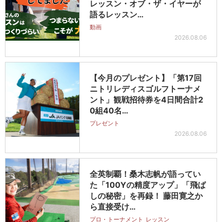
レッスン・オブ・ザ・イヤーが
語るレッスン…
動画
2026.08.06
【今月のプレゼント】「第17回
ニトリレディスゴルフトーナメ
ント」観戦招待券を4日間合計2
0組40名…
プレゼント
2026.08.06
全英制覇！桑木志帆が語ってい
た「100Yの精度アップ」「飛ば
しの秘密」を再録！ 藤田寛之か
ら直接受け…
プロ・トーナメント
レッスン