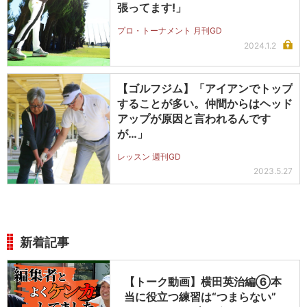
張ってます!」
プロ・トーナメント 月刊GD
2024.1.2
【ゴルフジム】「アイアンでトップ
することが多い。仲間からはヘッド
アップが原因と言われるんです
が…」
レッスン 週刊GD
2023.5.27
新着記事
【トーク動画】横田英治編⑥本
当に役立つ練習は“つまらない”