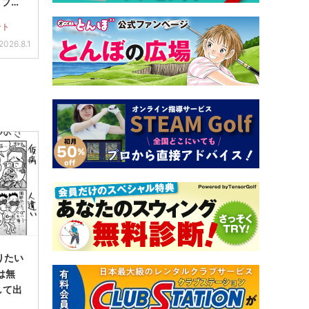
「プロ
シャ
ント
CON
2026.8.1
で2
りたい
フは無
して出