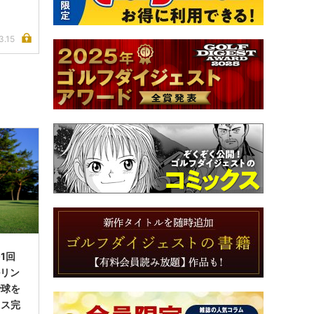
3.15
1回
ルリン
で球を
イス完