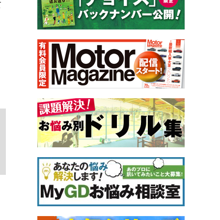
て
、
り