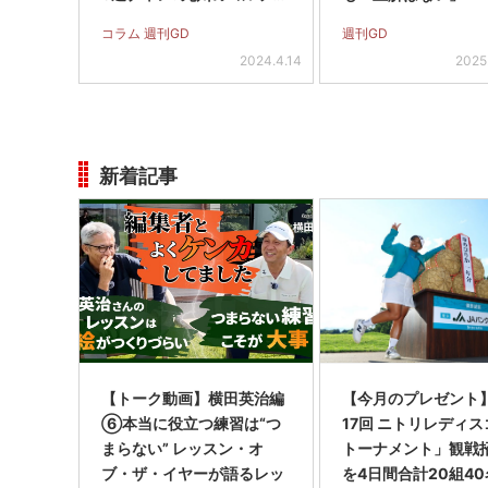
境は最高でした」
コラム 週刊GD
週刊GD
2024.4.14
2025
新着記事
【トーク動画】横田英治編
【今月のプレゼント
⑥本当に役立つ練習は“つ
17回 ニトリレディ
まらない” レッスン・オ
トーナメント」観戦
ブ・ザ・イヤーが語るレッ
を4日間合計20組40