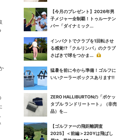
【今月のプレゼント】2026年男
子メジャー全制覇！トゥルーテン
取
パー「ダイナミック...
つ
インパクトでクラブを1回転させ
る感覚!?「クルリンパ」のクラブ
さばきで球をつかま...
か
猛暑を前に今から準備！ゴルフに
いいクーラーボックスあります!!
ZERO HALLIBURTONの「ポケッ
の
タブル ランドリートート」（非売
た
品）を...
え
み
【ゴルファーの飛距離調査
2025】＜前編＞220Yは飛ばし