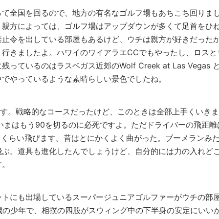
って全国を回るので、地方の有名なゴルフ場もあちこち回りま
。親方によっては、ゴルフ場はアップダウンが多くて足首をひ
禁止令を出している部屋もあるけど、ウチは親方が好きだった
く行きましたよ。ハワイのワイアラエCCでもやったし、ロスと
るのはラスベガス近郊のWolf Creek at Las Vegas 
中でやっているような素晴らしい景色でしたね。
です。戦略的なコースだったけど、このときは全部上手くいきま
いまはもう90を切るのに必死ですよ。ただドライバーの飛距離
ドくらい飛びます。昔はとにかくよく曲がった。ブーメランみ
飛ぶ。道具も進化したんでしょうけど、自分的には力の入れど
す。
ントにも出場しているスーパージュニアゴルファーがウチの部
歳の少年で、相撲の四股がスウィング中の下半身の安定にいい