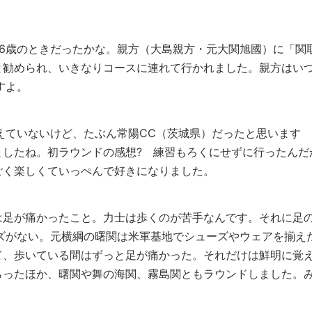
6歳のときだったかな。親方（大島親方・元大関旭國）に「関
と勧められ、いきなりコースに連れて行かれました。親方はい
すよ。
えていないけど、たぶん常陽CC（茨城県）だったと思います
ましたね。初ラウンドの感想? 練習もろくにせずに行ったんだ
ごく楽しくていっぺんで好きになりました。
は足が痛かったこと。力士は歩くのが苦手なんです。それに足
ズがない。元横綱の曙関は米軍基地でシューズやウェアを揃え
て、歩いている間はずっと足が痛かった。それだけは鮮明に覚
らったほか、曙関や舞の海関、霧島関ともラウンドしました。