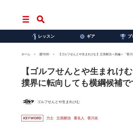
レッスン
ギア
プ
ホーム
週刊GD
【ゴルフせんとや生まれけむ】立浪耐治＜前編＞「香川
【ゴルフせんとや生まれけむ
撲界に転向しても横綱候補で
ゴルフせんとや生まれけむ
KEYWORD
力士
立浪耐治
著名人
香川友