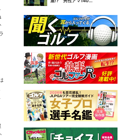
屋!? 男性アマ140...
し
ね
か
ラ
と
は
た
こ
屋
か