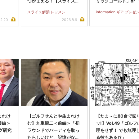
つかまえる！【スライス完
ミックゴールド」or
全撲滅】＜後編＞
ジェクトX」アイアン
スライス解消 レッスン
information ギア プレゼ
フト（#5～#PW）＋I
12.20
2026.8.6
グリップセットを抽選
名に！
まれけ
【ゴルフせんとや生まれけ
【たま～に80台で回
後編＞
む】九重龍二＜前編＞「初
ッ!】Vol.49「ゴル
ング研究
ラウンドでバーディを取っ
理をせず！ でも無理
たらしいけど、記憶がな
る技もある!?」