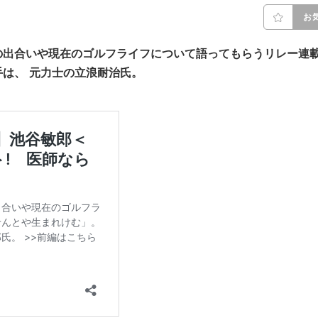
お
の出合いや現在のゴルフライフについて語ってもらうリレー連
手は、
元力士の立浪耐治
氏
。