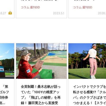
い…」
コラム 週刊GD
コラム 週刊GD
.6.27
2023.5.1
2026.
】「第
全英制覇！桑木志帆が語っ
インパクトでクラブを
スゴルフ
ていた「100Yの精度アッ
転させる感覚!?「ク
招待券
プ」「飛ばしの秘密」を再
パ」のクラブさばき
名…
録！ 藤田寛之から直接受
つかまえる！【スラ