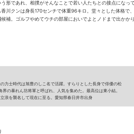
いう形であれ、相撲がそんなことで若い人たちとの接点になっ
香川クンは身長170センチで体重96キロ。堂々とした体格で
綱候補。ゴルフやめてウチの部屋においでよとノドまで出かか
相撲の力士時代は旭豊のしこ名で活躍。すらりとした長身で俳優の松
角界の暴れん坊将軍と呼ばれ、人気を集めた。最高位は東小結。
寄・立浪を襲名して現在に至る。愛知県春日井市出身
り