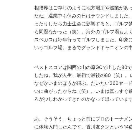
相撲界はご存じのように地方場所や巡業があ
たね。巡業中も休みの日はラウンドしました
ったりしたら力士生命に影響すると、ゴルフ
ら問題なかった（笑）。海外のゴルフ場もよ
スベガスは毎年行ってゴルフしました。印象に残ってい
いうゴルフ場。まるでグランドキャニオンの
ベストスコアは関西の山の原GCで出した80
したね。我が人生、最初で最後の80（笑）。
なぜかいまのほうが飛ぶ。だいたい260ヤー
いに曲がったからね（笑）。いまは真っすぐ
ろが少しわかってきたのかなって思っていま
あ、そうそう。ちょっと前にプロのトーナメ
に体験入門したんです。香川友クンという14