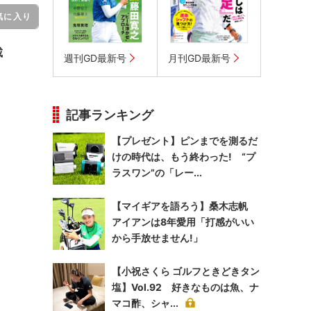
気に入り
載
週刊GD最新号
月刊GD最新号
記事ランキング
【プレゼント】ピンまでを測るだ
けの時代は、もう終わった! “プ
ラスワン”の「レー...
【マイギアを語ろう】桑木志帆
アイアンは8年愛用「打感がいい
から手放せません!」
【小祝さくら ゴルフときどきタン
塩】Vol.92 好きなものは魚、ナ
マコ酢、シャ...