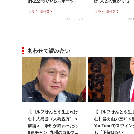
的な空間でやるスポーツに
は“人との繋がり”」
ワクワク」
コラム 週刊GD
コラム 週刊GD
2025.6.20
2022.
あわせて読みたい
【ゴルフせんとや生まれけ
【ゴルフせんとや生
む】大島勝（大島親方）＜
む】音羽山力三郎＜
前編＞「場所が終わったら
YouTubeでスウィ
6連チャン! 九州のゴルフ環
も「正解はない」