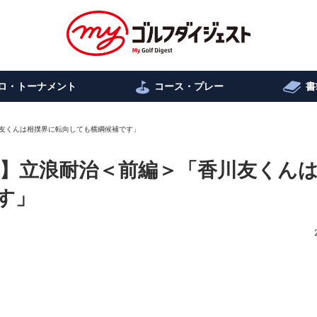
ロ・トーナメント
コース・プレー
書
友くんは相撲界に転向しても横綱候補です」
】立浪耐治＜前編＞「香川友くん
す」