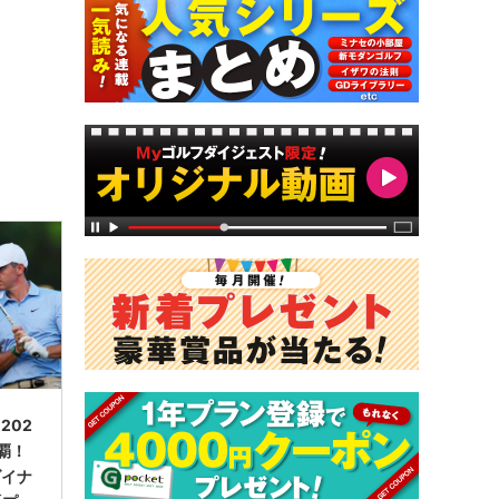
202
覇！
ダイナ