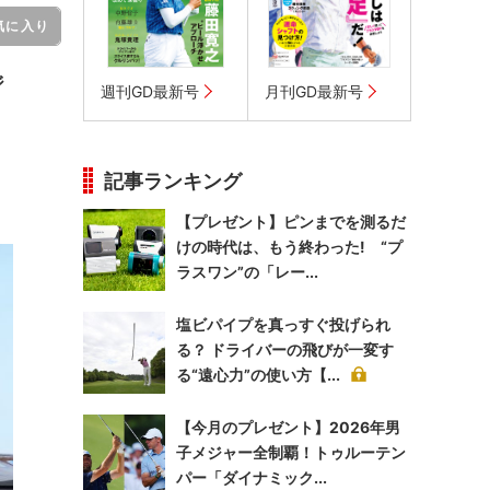
気に入り
ジ
週刊GD最新号
月刊GD最新号
記事ランキング
【プレゼント】ピンまでを測るだ
けの時代は、もう終わった! “プ
ラスワン”の「レー...
塩ビパイプを真っすぐ投げられ
る？ ドライバーの飛びが一変す
る“遠心力”の使い方【...
【今月のプレゼント】2026年男
子メジャー全制覇！トゥルーテン
パー「ダイナミック...