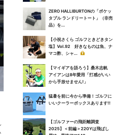
ZERO HALLIBURTONの「ポケッ
タブル ランドリートート」（非売
品）を...
【小祝さくら ゴルフときどきタン
塩】Vol.92 好きなものは魚、ナ
マコ酢、シャ...
【マイギアを語ろう】桑木志帆
アイアンは8年愛用「打感がいい
から手放せません!」
猛暑を前に今から準備！ゴルフに
いいクーラーボックスあります!!
【ゴルファーの飛距離調査
ル
2025】＜前編＞220Yは飛ばし
い