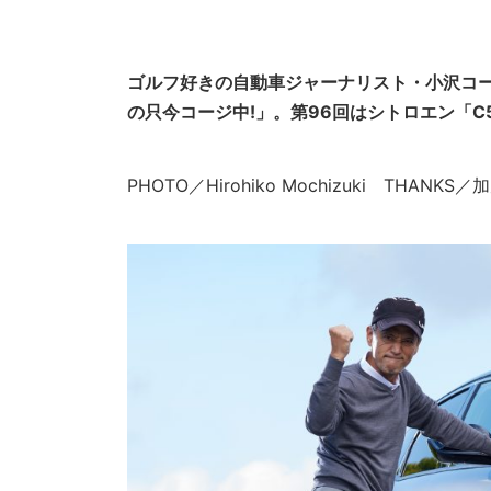
ゴルフ好きの自動車ジャーナリスト・小沢コ
の只今コージ中!」。第96回はシトロエン「C
PHOTO／Hirohiko Mochizuki THAN