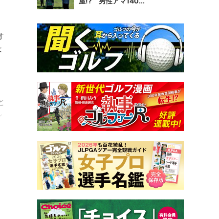
屋!? 男性アマ140...
オ
は
と
シ