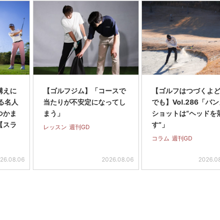
構えに
【ゴルフジム】「コースで
【ゴルフはつづくよ
る名人
当たりが不安定になってし
でも】Vol.286「バ
つかま
まう」
ショットは“ヘッドを
【スラ
す”」
レッスン
週刊GD
コラム
週刊GD
26.08.06
2026.08.06
2026.0