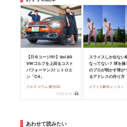
【只今コージ中!】Vol.80
スライスしか出ない
VWゴルフを上回るコスト
なってない？ 球を操
パフォーマンス! シトロエ
のプロが明かす球が
ン「C4」
るアドレスの作り方
イス完全撲滅】＜前
クルマ コラム 週刊GD
スライス解消 レッスン
2022.4.15
あわせて読みたい