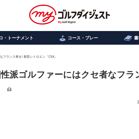
ロ・トーナメント
コース・プレー
書
者なフランス車を! 新型シトロエン「C5X」
6 個性派ゴルファーにはクセ者なフラ
」