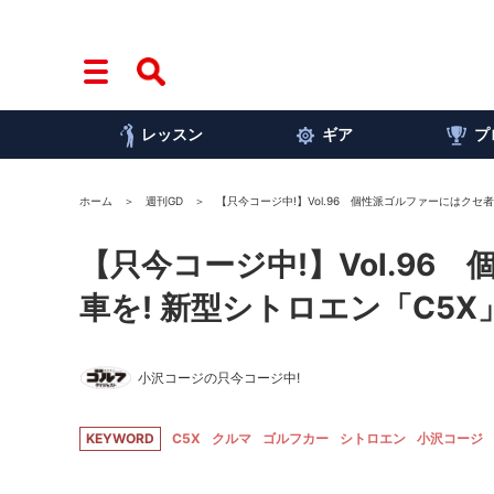
レッスン
ギア
プ
ホーム
週刊GD
【只今コージ中!】Vol.96 個性派ゴルファーにはクセ
【只今コージ中!】Vol.9
車を! 新型シトロエン「C5X
小沢コージの只今コージ中!
KEYWORD
C5X
クルマ
ゴルフカー
シトロエン
小沢コージ