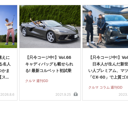
構えに
【只今コージ中!】Vol.66
【只今コージ中!】Vol
る名人
キャディバッグも載せられ
日本人が生んだ新世
つかま
る! 最新コルベット初試乗
い人プレミアム、マ
【スラ
「CX-60」で上質ゴ
クルマ 週刊GD
編＞
ライブを!!
クルマ コラム 週刊GD
2026.8.6
2021.9.25
2023.