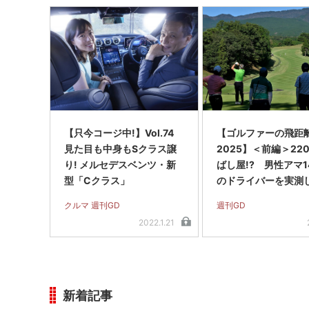
【只今コージ中!】Vol.74
【ゴルファーの飛距
見た目も中身もSクラス譲
2025】＜前編＞22
り! メルセデスベンツ・新
ばし屋!? 男性アマ1
型「Cクラス」
のドライバーを実測
驚きの結果に!
クルマ 週刊GD
週刊GD
2022.1.21
新着記事