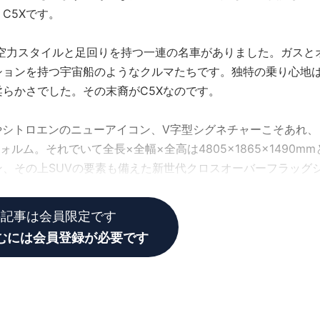
C5Xです。
超空力スタイルと足回りを持つ一連の名車がありました。ガスと
ションを持つ宇宙船のようなクルマたちです。独特の乗り心地
らかさでした。その末裔がC5Xなのです。
やシトロエンのニューアイコン、V字型シグネチャーこそあれ、
ルム。それでいて全長×全幅×全高は4805×1865×1490mm
、その上SUVの要素も備えた新世代クロスオーバーフラッグ
の記事は会員限定です
むには会員登録が必要です