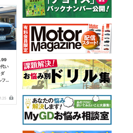
.99
代い
ツダ
ルフド
1.25