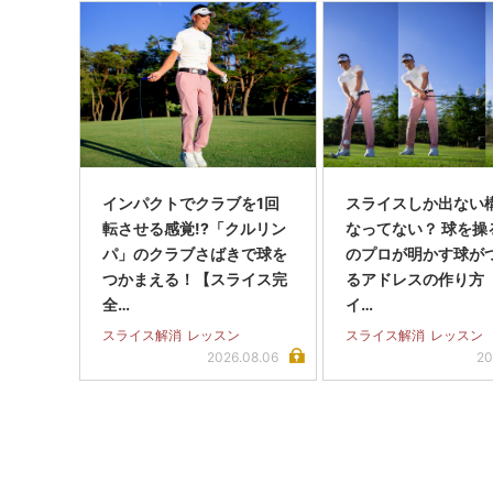
インパクトでクラブを1回
スライスしか出ない
転させる感覚!?「クルリン
なってない？ 球を操
パ」のクラブさばきで球を
のプロが明かす球が
つかまえる！【スライス完
るアドレスの作り方
全…
イ…
スライス解消
レッスン
スライス解消
レッスン
2026.08.06
20