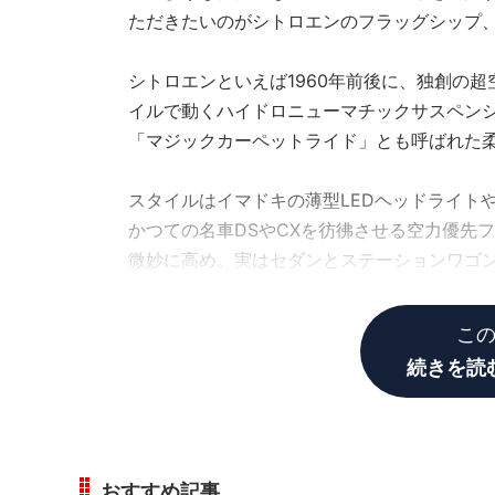
ただきたいのがシトロエンのフラッグシップ、
シトロエンといえば1960年前後に、独創の
イルで動くハイドロニューマチックサスペン
「マジックカーペットライド」とも呼ばれた柔
スタイルはイマドキの薄型LEDヘッドライト
かつての名車DSやCXを彷彿させる空力優先フォ
微妙に高め。実はセダンとステーションワゴン
ップなのです。
こ
続きを読
おすすめ記事