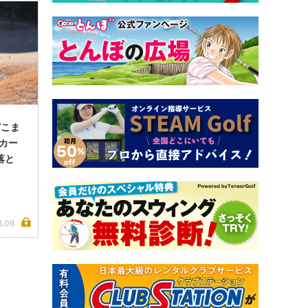
どこま
ンカー
落と
8.06