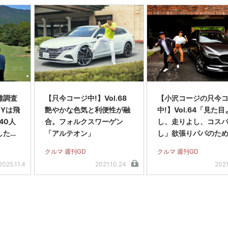
離調査
【只今コージ中!】Vol.68
【小沢コージの只今
0Yは飛
艶やかな色気と利便性が融
中!】Vol.64「見た目
40人
合。フォルクスワーゲン
し、走りよし、コス
したら
「アルテオン」
し」欲張りパパのた
ツダ「CX-8」
クルマ 週刊GD
クルマ 週刊GD
2025.11.4
2021.10.24
2021