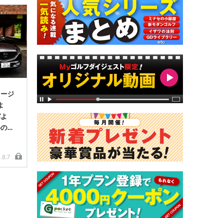
コージ
よ
パよ
めのマ
.8.7