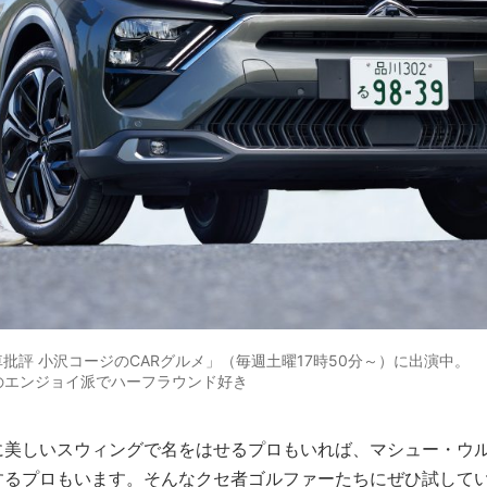
批評 小沢コージのCARグルメ」（毎週土曜17時50分～）に出演中。
20年のエンジョイ派でハーフラウンド好き
に美しいスウィングで名をはせるプロもいれば、マシュー・ウ
するプロもいます。そんなクセ者ゴルファーたちにぜひ試して