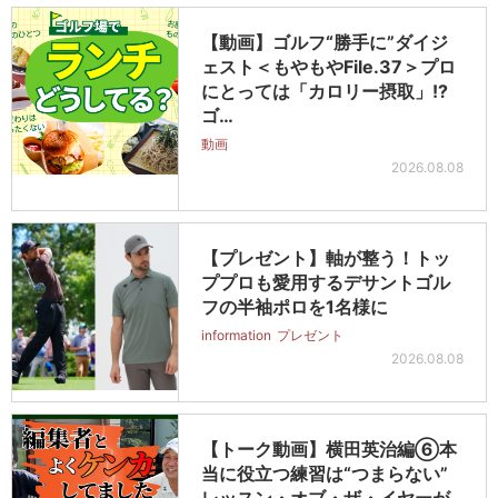
【動画】ゴルフ“勝手に”ダイジ
ェスト＜もやもやFile.37＞プロ
にとっては「カロリー摂取」!?
ゴ…
動画
2026.08.08
【プレゼント】軸が整う！トッ
ププロも愛用するデサントゴル
フの半袖ポロを1名様に
information
プレゼント
2026.08.08
【トーク動画】横田英治編⑥本
当に役立つ練習は“つまらない”