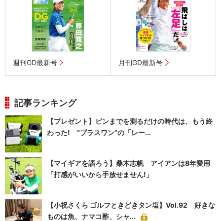
週刊GD最新号
月刊GD最新号
記事ランキング
【プレゼント】ピンまでを測るだけの時代は、もう終
わった! “プラスワン”の「レー...
【マイギアを語ろう】桑木志帆 アイアンは8年愛用
「打感がいいから手放せません!」
【小祝さくら ゴルフときどきタン塩】Vol.92 好きな
ものは魚、ナマコ酢、シャ...