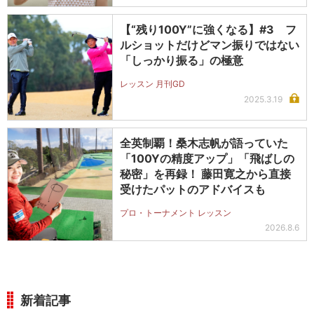
【“残り100Y”に強くなる】#3 フ
ルショットだけどマン振りではない
「しっかり振る」の極意
レッスン 月刊GD
2025.3.19
全英制覇！桑木志帆が語っていた
「100Yの精度アップ」「飛ばしの
秘密」を再録！ 藤田寛之から直接
受けたパットのアドバイスも
プロ・トーナメント レッスン
2026.8.6
新着記事