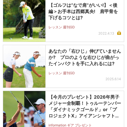
【ゴルフは“なで肩”がいい!】＜後
編＞お手本は西郷真央! 肩甲骨を
下げるコツとは?
レッスン 週刊GD
2022.4.13
あなたの「右ひじ」伸びていません
か? プロのような右ひじが曲がっ
たインパクトを手に入れるには?
レッスン 週刊GD
2025.6.14
【今月のプレゼント】2026年男子
メジャー全制覇！トゥルーテンパー
「ダイナミックゴールド」or「プ
ロジェクトX」アイアンシャフト
（#5～#PW）＋ICONグリップセ
information ギア プレゼント