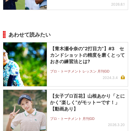
ットを抽選で2名に！
2026.8.1
あわせて読みたい
【青木瀬令奈の“2打目力”】#3 セ
カンドショットの精度を磨くとって
おきの練習法とは?
プロ・トーナメント レッスン 月刊GD
2024.3.4
【女子プロ百花】山根あかり「とに
かく“楽しく”がモットーです！」
【動画あり】
プロ・トーナメント 月刊GD
2026.3.20