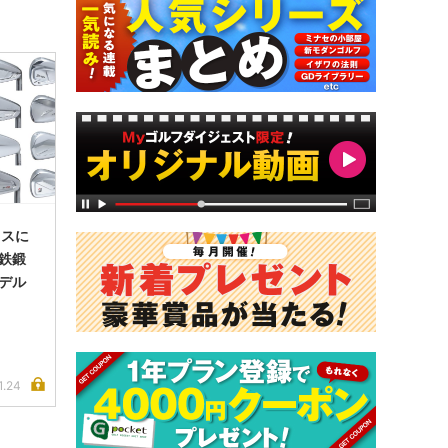
ミスに
軟鉄鍛
モデル
1.24