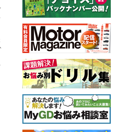
ン
こ
と
か
、
し