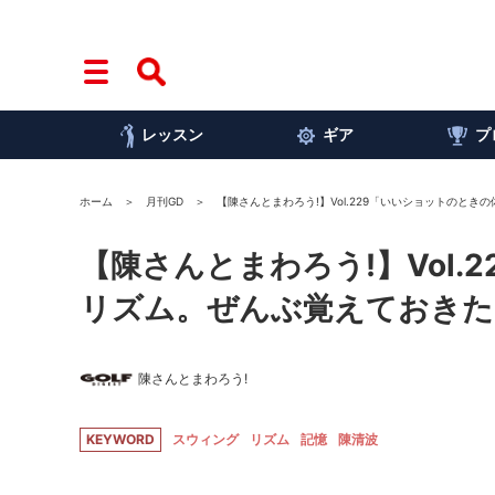
レッスン
ギア
プ
ホーム
月刊GD
【陳さんとまわろう!】Vol.229「いいショットのと
【陳さんとまわろう!】Vol
リズム。ぜんぶ覚えておきた
陳さんとまわろう!
KEYWORD
スウィング
リズム
記憶
陳清波