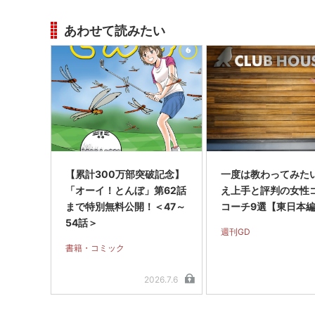
あわせて読みたい
【累計300万部突破記念】
一度は教わってみたい
「オーイ！とんぼ」第62話
え上手と評判の女性
まで特別無料公開！＜47～
コーチ9選【東日本
54話＞
週刊GD
書籍・コミック
2026.7.6