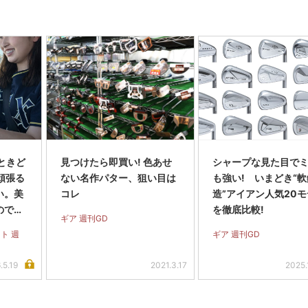
ときど
見つけたら即買い! 色あせ
シャープな見た目で
 頑張る
ない名作パター、狙い目は
も強い! いまどき“
い。美
コレ
造”アイアン人気20
のでは
を徹底比較!
ギア 週刊GD
ト 週
ギア 週刊GD
.5.19
2021.3.17
2025.