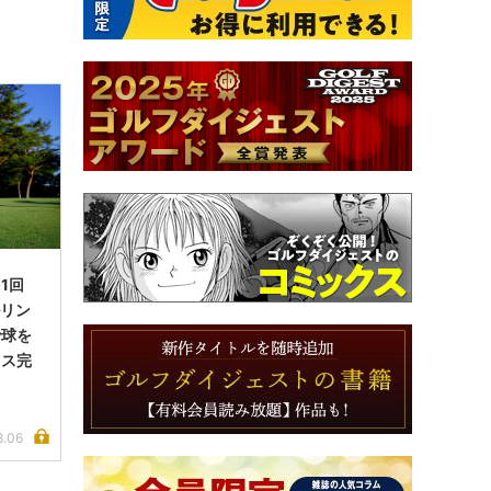
1回
ルリン
で球を
イス完
8.06