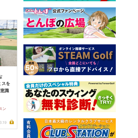
な
ミスを
が意識
スン
3.19