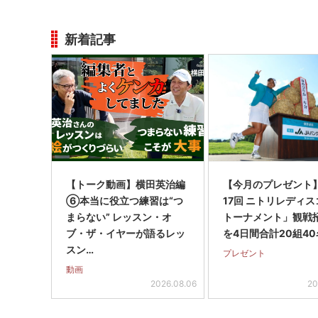
新着記事
【トーク動画】横田英治編
【今月のプレゼント
⑥本当に役立つ練習は“つ
17回 ニトリレディ
まらない” レッスン・オ
トーナメント」観戦
ブ・ザ・イヤーが語るレッ
を4日間合計20組40
スン…
プレゼント
動画
2026.08.06
20