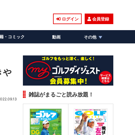
ログイン
会員登録
籍・コミック
動画
その他
きや
雑誌がまるごと読み放題！
022.09.13