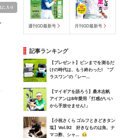
気に入り
ー
週刊GD最新号
月刊GD最新号
記事ランキング
、
【プレゼント】ピンまでを測るだ
けの時代は、もう終わった! “プ
ラスワン”の「レー...
【マイギアを語ろう】桑木志帆
アイアンは8年愛用「打感がいい
から手放せません!」
【小祝さくら ゴルフときどきタン
塩】Vol.92 好きなものは魚、ナ
マコ酢、シャ...