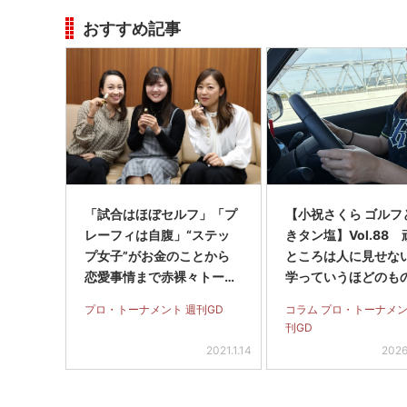
おすすめ記事
「試合はほぼセルフ」「プ
【小祝さくら ゴルフ
レーフィは自腹」“ステッ
きタン塩】Vol.88
プ女子”がお金のことから
ところは人に見せな
恋愛事情まで赤裸々トー
学っていうほどのも
ク！
ないです、フフフ
プロ・トーナメント 週刊GD
コラム プロ・トーナメン
刊GD
2021.1.14
2026