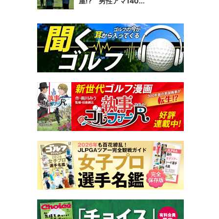
屋!? 男性アマ140...