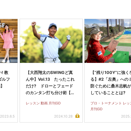
! 教
【大西翔太のSWINGど真
【“残り100Y”に強く
ゴルフ
ん中】Vol.13 たったこれ
る】#2「左奥」への
編】
だけ? ドローとフェード
防ぐために桑木志帆
のカンタン打ち分け術【動
していることとは?
画あり】
レッスン 動画 月刊GD
プロ・トーナメント レッ
月刊GD
2023.6.5
2024.10.28
2025.