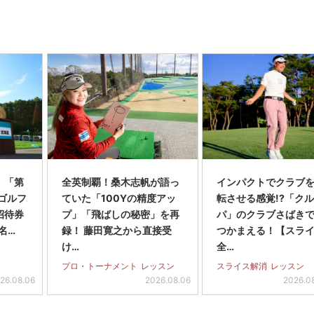
】「第
全英制覇！桑木志帆が語っ
インパクトでクラブを
スゴルフ
ていた「100Yの精度アッ
転させる感覚!?「ク
招待券
プ」「飛ばしの秘密」を再
パ」のクラブさばき
名…
録！ 藤田寛之から直接受
つかまえる！【スラ
け…
全…
プロ・トーナメント
レッスン
スライス解消
レッスン
26.08.06
2026.08.06
2026.0