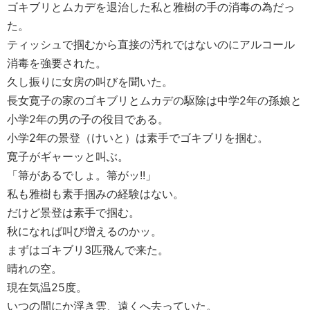
ゴキブリとムカデを退治した私と雅樹の手の消毒の為だっ
た。
ティッシュで掴むから直接の汚れではないのにアルコール
消毒を強要された。
久し振りに女房の叫びを聞いた。
長女寛子の家のゴキブリとムカデの駆除は中学2年の孫娘と
小学2年の男の子の役目である。
小学2年の景登（けいと）は素手でゴキブリを掴む。
寛子がギャーッと叫ぶ。
「箒があるでしょ。箒がッ!!」
私も雅樹も素手掴みの経験はない。
だけど景登は素手で掴む。
秋になれば叫び増えるのかッ。
まずはゴキブリ3匹飛んで来た。
晴れの空。
現在気温25度。
いつの間にか浮き雲、遠くへ去っていた。