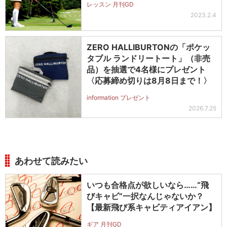
レッスン 月刊GD
2023.2.4
ZERO HALLIBURTONの「ポケッ
タブル ランドリートート」（非売
品）を抽選で4名様にプレゼント
〈応募締め切りは8月8日まで！〉
information プレゼント
2026.7.25
あわせて読みたい
いつも合格点が欲しいなら……“飛
びキャビ”一択なんじゃないか？
【最新飛び系キャビティアイアン】
ギア 月刊GD