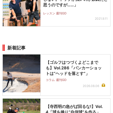
思うのですが……」
レッスン 週刊GD
2021.9.11
新着記事
【ゴルフはつづくよどこまで
も】Vol.286「バンカーショッ
トは“ヘッドを落とす”」
コラム
週刊GD
2026.08.06
【寺西明の急がば回るな!】Vol.
4「球を操り”自信球”を作る」