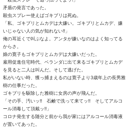
矛盾の発言であった。
殺虫スプレー使えばゴキブリは死ぬ。
「私、ゴキブリとムカデは大嫌い。ゴキブリとムカデ、嫌
いじゃない人の気が知れない!!」
俺の耳近くで叫ぶなよ。アンタが嫌いなのはよく知ってる
からさ。
娘の寛子もゴキブリとムカデは大嫌いだった。
雇用促進住宅時代、ベランダに出て来るゴキブリとムカデ
を見ると二人は叫んだ。そして逃げた。
私がいない時、獲っ捕まえるのは寛子より3歳年上の長男雅
樹の仕事だった。
ゴキブリを駆除した雅樹に女房の声が飛んだ。
「その手、汚いッ!! 石鹸で洗って来てッ!! そしてアルコ
ール消毒して頂戴ッ!!」
コロナ発生する随分と前から我が家にはアルコール消毒液
が置いてあった。