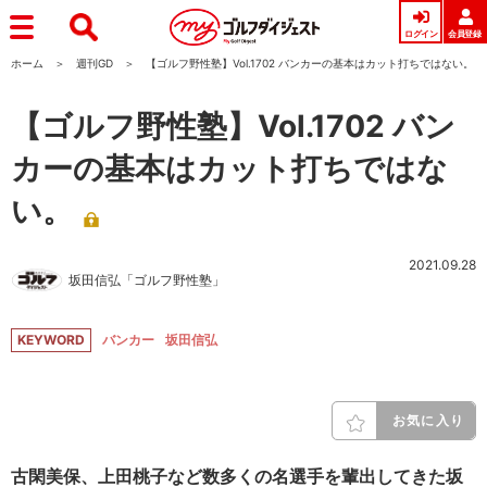
ログイン
会員登録
ホーム
週刊GD
【ゴルフ野性塾】Vol.1702 バンカーの基本はカット打ちではない。
【ゴルフ野性塾】Vol.1702 バン
カーの基本はカット打ちではな
い。
2021.09.28
坂田信弘「ゴルフ野性塾」
KEYWORD
バンカー
坂田信弘
お気に入り
古閑美保、上田桃子など数多くの名選手を輩出してきた坂