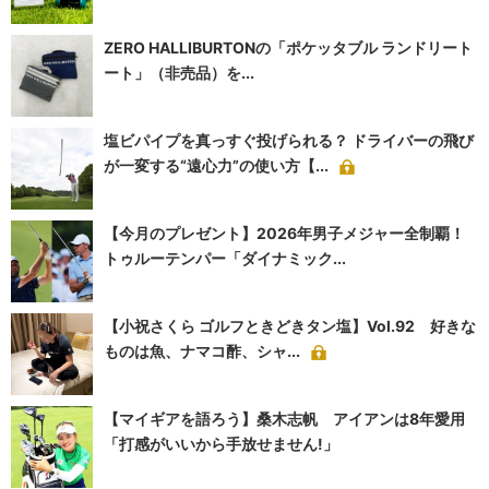
ZERO HALLIBURTONの「ポケッタブル ランドリート
ート」（非売品）を...
塩ビパイプを真っすぐ投げられる？ ドライバーの飛び
が一変する“遠心力”の使い方【...
【今月のプレゼント】2026年男子メジャー全制覇！
トゥルーテンパー「ダイナミック...
【小祝さくら ゴルフときどきタン塩】Vol.92 好きな
ものは魚、ナマコ酢、シャ...
【マイギアを語ろう】桑木志帆 アイアンは8年愛用
「打感がいいから手放せません!」