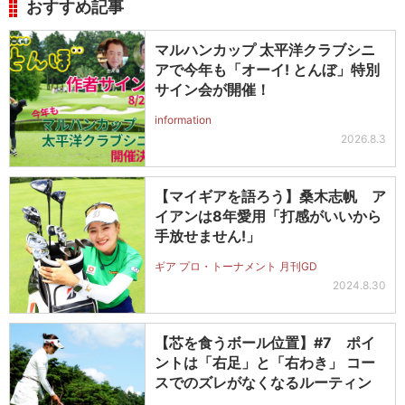
おすすめ記事
マルハンカップ 太平洋クラブシニ
アで今年も「オーイ! とんぼ」特別
サイン会が開催！
information
2026.8.3
【マイギアを語ろう】桑木志帆 ア
イアンは8年愛用「打感がいいから
手放せません!」
ギア プロ・トーナメント 月刊GD
2024.8.30
【芯を食うボール位置】#7 ポイ
ントは「右足」と「右わき」 コー
スでのズレがなくなるルーティン