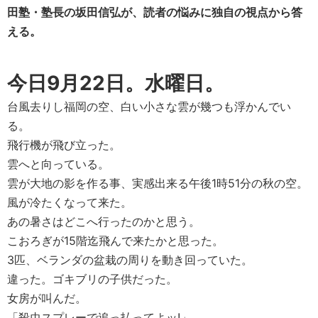
田塾・塾長の坂田信弘が、読者の悩みに独自の視点から答
える。
今日9月22日。水曜日。
台風去りし福岡の空、白い小さな雲が幾つも浮かんでい
る。
飛行機が飛び立った。
雲へと向っている。
雲が大地の影を作る事、実感出来る午後1時51分の秋の空。
風が冷たくなって来た。
あの暑さはどこへ行ったのかと思う。
こおろぎが15階迄飛んで来たかと思った。
3匹、ベランダの盆栽の周りを動き回っていた。
違った。ゴキブリの子供だった。
女房が叫んだ。
「殺虫スプレーで追っ払ってよッ!」