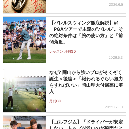
2026.6.5
【バレルスウィング徹底解説】#1
PGAツアーで主流の“バレル”。そ
の絶対条件は「腕の使い方」と「前
傾角度」
レッスン 月刊GD
2026.5.3
なぜ? 岡山から強いプロがぞくぞく
誕生＜後編＞「報われるぐらい努力
をすればいい」岡山理大付属高に潜
入
月刊GD
2022.12.30
【ゴルフジム】「ドライバーが安定
しない。トップが浅いのが原因だと