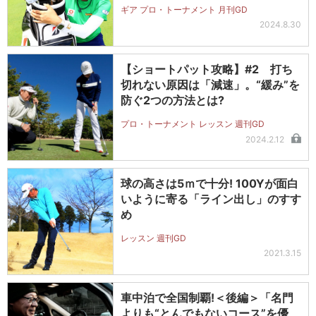
ギア プロ・トーナメント 月刊GD
2024.8.30
【ショートパット攻略】#2 打ち
切れない原因は「減速」。“緩み”を
防ぐ2つの方法とは?
プロ・トーナメント レッスン 週刊GD
2024.2.12
球の高さは5ｍで十分! 100Yが面白
いように寄る「ライン出し」のすす
め
レッスン 週刊GD
2021.3.15
車中泊で全国制覇!＜後編＞「名門
よりも“とんでもないコース”を優