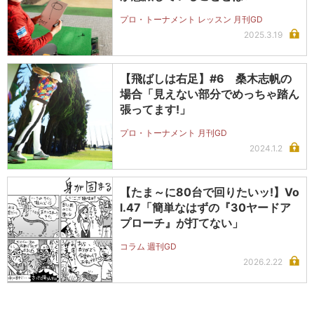
プロ・トーナメント レッスン 月刊GD
2025.3.19
【飛ばしは右足】#6 桑木志帆の
場合「見えない部分でめっちゃ踏ん
張ってます!」
プロ・トーナメント 月刊GD
2024.1.2
【たま～に80台で回りたいッ!】Vo
l.47「簡単なはずの『30ヤードア
プローチ』が打てない」
コラム 週刊GD
2026.2.22