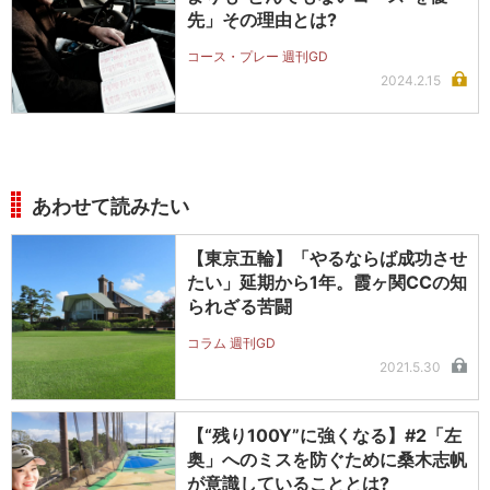
先」その理由とは?
コース・プレー 週刊GD
2024.2.15
あわせて読みたい
【東京五輪】「やるならば成功させ
たい」延期から1年。霞ヶ関CCの知
られざる苦闘
コラム 週刊GD
2021.5.30
【“残り100Y”に強くなる】#2「左
奥」へのミスを防ぐために桑木志帆
が意識していることとは?