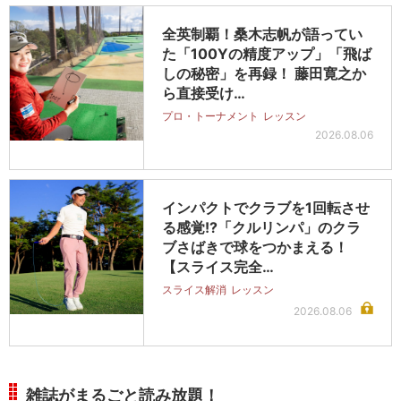
全英制覇！桑木志帆が語ってい
た「100Yの精度アップ」「飛ば
しの秘密」を再録！ 藤田寛之か
ら直接受け…
プロ・トーナメント
レッスン
2026.08.06
インパクトでクラブを1回転させ
る感覚!?「クルリンパ」のクラ
ブさばきで球をつかまえる！
【スライス完全…
スライス解消
レッスン
2026.08.06
雑誌がまるごと読み放題！