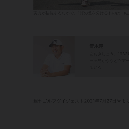
実力が拮抗するなかで、1打の差を分けるものは、結局「気持
青木翔
あおきしょう。198
三ヶ島かななどツア
ている
週刊ゴルフダイジェスト2021年7月27日号よ