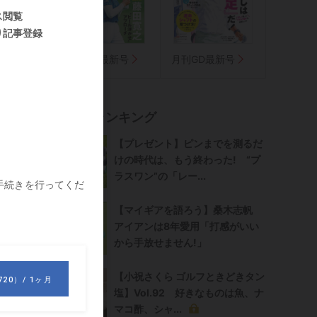
気に入り
週刊GD最新号
月刊GD最新号
ル
記事ランキング
【プレゼント】ピンまでを測るだ
けの時代は、もう終わった! “プ
ラスワン”の「レー...
【マイギアを語ろう】桑木志帆
アイアンは8年愛用「打感がいい
から手放せません!」
【小祝さくら ゴルフときどきタン
塩】Vol.92 好きなものは魚、ナ
マコ酢、シャ...