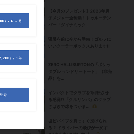
【今月のプレゼント】2026年男
子メジャー全制覇！トゥルーテン
パー「ダイナミック...
猛暑を前に今から準備！ゴルフに
き
いいクーラーボックスあります!!
ZERO HALLIBURTONの「ポケッ
と
タブル ランドリートート」（非売
、
品）を...
インパクトでクラブを1回転させ
る感覚!?「クルリンパ」のクラブ
き
さばきで球をつかま...
ュ
塩ビパイプを真っすぐ投げられ
る？ ドライバーの飛びが一変す