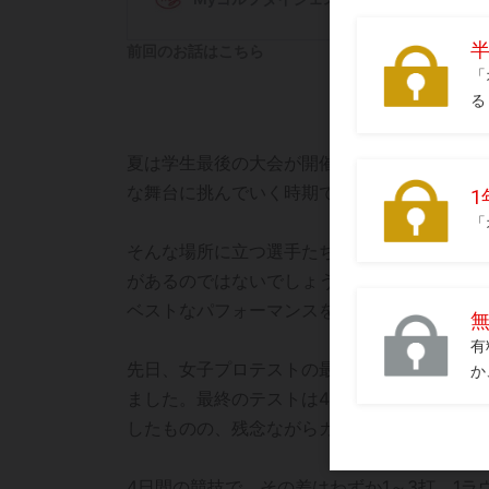
前回のお話はこちら
夏は学生最後の大会が開催されたり、今年は
な舞台に挑んでいく時期でもあります。
そんな場所に立つ選手たちのインタビューで
があるのではないでしょうか。古臭い精神論
ベストなパフォーマンスを出すうえでは、欠
先日、女子プロテストの最後のラウンドがあ
ました。最終のテストは4日間のストローク競
したものの、残念ながらカットラインに届か
4日間の競技で、その差はわずか1～3打。1