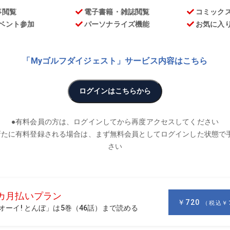
お
が“コーチング”のこだわりを語る連載「笑顔のレシピ」。ゴ
トが満載!