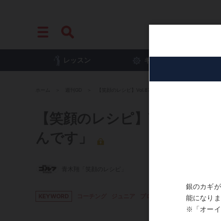
レッスン
ギア
プ
ホーム
週刊GD
【笑顔のレシピ】Vol.87「勝者と敗者の間に技術的な
【笑顔のレシピ】Vol.87
んです」
青木翔「笑顔のレシピ」
KEYWORD
コーチング
ジュニア
プロテスト
青木翔