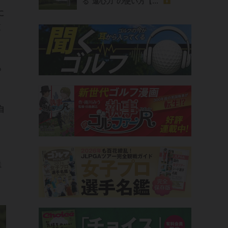
る“遠心力”の使い方【...
に
技
る
自
う
送