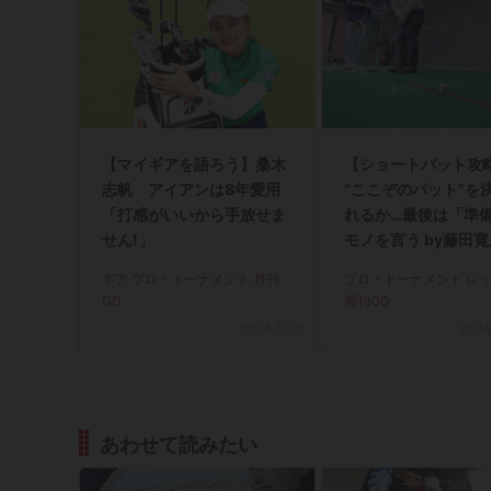
【マイギアを語ろう】桑木
【ショートパット攻略
志帆 アイアンは8年愛用
“ここぞのパット”を
「打感がいいから手放せま
れるか…最後は「準
せん!」
モノを言う by藤田
ギア プロ・トーナメント 月刊
プロ・トーナメント レ
GD
週刊GD
2024.8.30
2024
あわせて読みたい