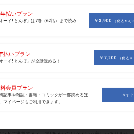
オリンピックが予定されていたりと、スポーツ選手にとって大
、誰もが一度は「最後は気持ちです」という言葉を耳にしたこ
ともとらえられがちですが、この「最後は気持ち」というのは
かすことのできないピースなのです。
り、僕のアカデミーでは上野菜々子が合格の切符を勝ち取って
技で、カットラインは4アンダー。アンダーパーでフィニッシ
なかった選手が8人いました。
ラウンドに換算すると、1打あるかないかという差しかありませ