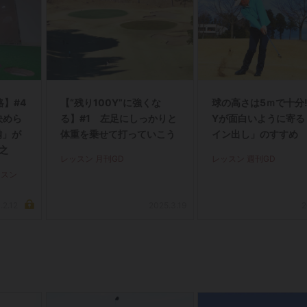
】#4
【“残り100Y”に強くな
球の高さは5ｍで十分! 
決めら
る】#1 左足にしっかりと
Yが面白いように寄る
備」が
体重を乗せて打っていこう
イン出し」のすすめ
寛之
レッスン 月刊GD
レッスン 週刊GD
ッスン
.2.12
2025.3.19
2