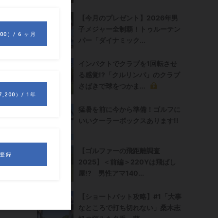
【今月のプレゼント】2026年男
子メジャー全制覇！トゥルーテン
パー「ダイナミック...
インパクトでクラブを1回転させ
る感覚!?「クルリンパ」のクラブ
い
さばきで球をつかま...
の
猛暑を前に今から準備！ゴルフに
いいクーラーボックスあります!!
【ゴルファーの飛距離調査
れ
2025】＜前編＞220Yは飛ばし
や
屋!? 男性アマ140...
フ
【ショートパット攻略】#1「大事
なところで打ち切れない」桑木志