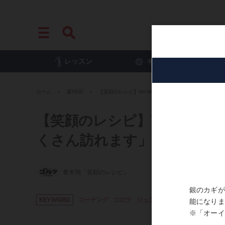
レッスン
ギア
プ
ホーム
週刊GD
【笑顔のレシピ】Vol.86「人生には、思い通りになら
【笑顔のレシピ】Vol.86
くさん訪れます」
青木翔「笑顔のレシピ」
KEYWORD
コーチング
コロナ
ジュニア
子育て
青木翔