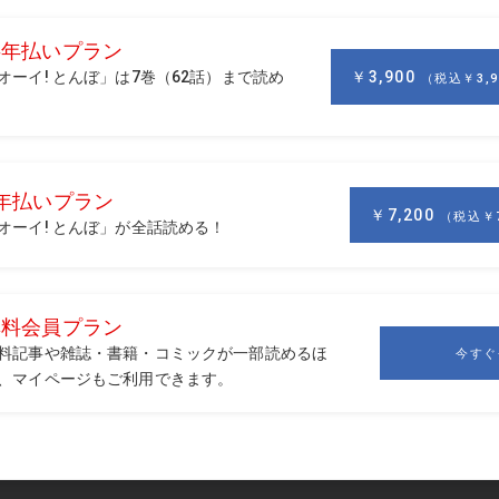
や“甲子園”など、学生の試合が相次いで中止になりました。
なくなってしまった選手が多くいます。中止が決まったとき、
ら、コーチとして彼らのために何ができるのか、何をすべきな
のをトコトン待つと決めました。
の意味が選手それぞれで違うということです。その大会を「こ
キャリアの中の通過点」と位置づけている子もいました。思い
は人によってバラバラ。それをこちらが勝手に作った大きさの