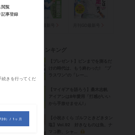
気に入り
週刊GD最新号
月刊GD最新号
ル
記事ランキング
【プレゼント】ピンまでを測るだ
けの時代は、もう終わった! “プ
ラスワン”の「レー...
【マイギアを語ろう】桑木志帆
アイアンは8年愛用「打感がいい
から手放せません!」
【小祝さくら ゴルフときどきタン
塩】Vol.92 好きなものは魚、ナ
マコ酢、シャ...