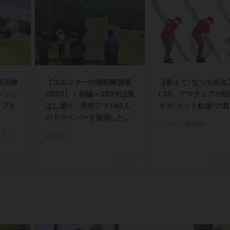
復活物
【ゴルファーの飛距離調査
【教えて! なっち先生
シャン
2025】＜前編＞220Yは飛
l.35 アマチュアの
ンプを
ばし屋!? 男性アマ140人
タネ“カット軌道”の
のドライバーを実測したら
レッスン 週刊GD
驚きの結果に!
ッスン
週刊GD
2025.8.5
2025.11.4
2025.1