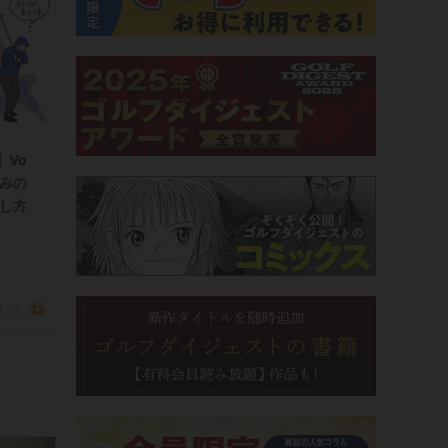
】Vo
悩みの
直し方
1.24