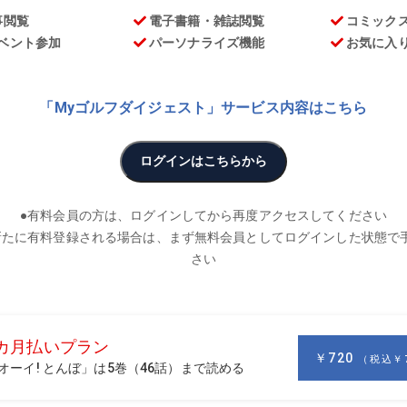
お
が“コーチング”のこだわりを語る連載「笑顔のレシピ」。ゴ
トが満載!