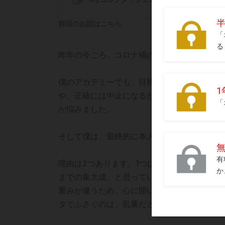
前回のお話はこちら
昨年の今ごろ、コロナ禍の影響でインターハイ
僕のアカデミーでも、目標にしていた大会が
や、正確には中止になるだろうという時期か
か悩みました。
そして僕は、最終的に本人たちが答えを出す
理由は2つあります。1つは、なくなった大会
までの集大成」と思っている子もいれば、「
重みが違うため、心に開いた穴の大きさや形
タでふさぐのは、乱暴だと思ったのです。