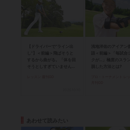
【ドライバーで“ライン出
浅地洋佑のアイアン
し”】＜前編＞飛ばそうと
語＜前編＞「毎試合
するから曲がる。「体を回
クが…」極度のスラ
そうとしすぎていません
脱した方法とは?
か?」
レッスン 週刊GD
プロ・トーナメント レ
月刊GD
2025.10.10
あわせて読みたい