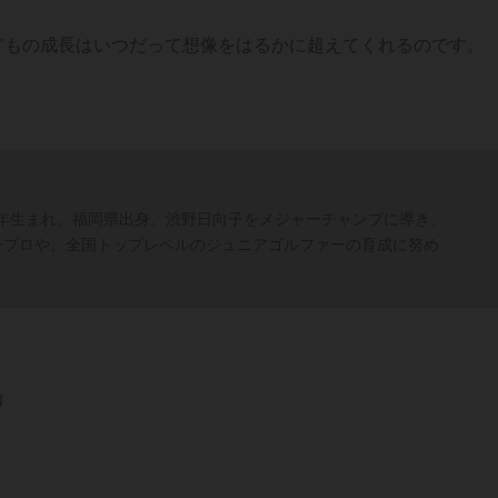
どもの成長はいつだって想像をはるかに超えてくれるのです。
3年生まれ。福岡県出身。渋野日向子をメジャーチャンプに導き、
ープロや、全国トップレベルのジュニアゴルファーの育成に努め
り