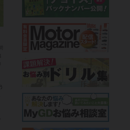
間
進
力
う
ま
っ