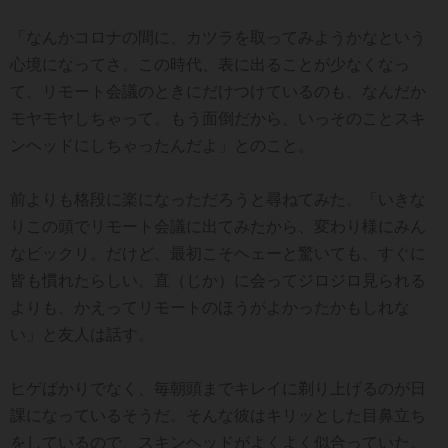
「なんかコロナの間に、カツラを取ってみようかなという
心境になってさ。この時代、表に出ることが少なくなっ
て、リモート会議のときにだけつけているのも、なんだか
モヤモヤしちゃって。もう面倒だから、いっそのことスキ
ンヘッドにしちゃったんだよ」とのこと。
前よりも格段に楽になっただろうと尋ねてみた。「いきな
りこの頭でリモート会議に出てみたから、変わり様にみん
なビックリ。だけど、最初こそヘェーと驚いても、すぐに
皆も慣れたらしい。直（じか）に会ってジロジロ見られる
よりも、かえってリモートのほうがよかったかもしれな
い」と友人は話す。
ヒゲばかりでなく、毎朝頭までキレイに剃り上げるのが日
課になっているそうだ。そんな彼はキリッとした目鼻立ち
をしているので、スキンヘッドがよくよく似合っていた。