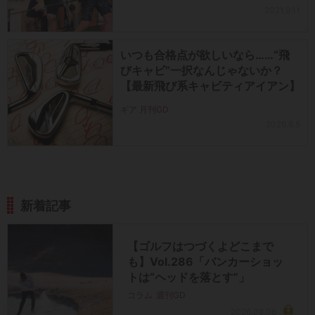
2021.9.11
いつも合格点が欲しいなら……“飛
びキャビ”一択なんじゃないか？
【最新飛び系キャビティアイアン】
ギア 月刊GD
2026.6.5
新着記事
【ゴルフはつづくよどこまで
も】Vol.286「バンカーショッ
トは“ヘッドを落とす”」
コラム
週刊GD
2026.08.06