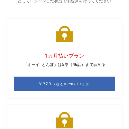
フ場に隣接しているホテルに宿泊している。
前夜に電話をすると、おとなしく夕飯を食べ、近くのコン
ビニで缶ハイボールの濃いのを2缶買い込んだそう。テレビ
で「ニュースウォッチ9」を見ながら、早めにベッドにもぐ
りこむと言っていた。
その友曰く、「ニュースウォッチ9」の女性キャスターは、
NHKの女子アナの中でも、とても魅力的なんだとか。慌て
てチャンネルを「1」にして確かめてみる。どうやら私と女
性の好みがかぶることがわかった。凛として、目元がキリ
ッとしている。これからは毎晩見ようと思う。
もちろん、コロナ対策を万全にしてゴルフ場に向かう。平
日の朝とあって高速道路も空いており、予定よりも早く到
着することができた。