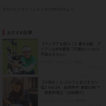
月刊ゴルフダイジェスト2021年8月号より
おすすめ記事
【マイギアを語ろう】桑木志帆 ア
イアンは8年愛用「打感がいいから
手放せません!」
ギア プロ・トーナメント 月刊GD
2024.8.30
【小祝さくら ゴルフときどきタン
塩】Vol.24 結局年中“食欲の秋”?
得意料理は「お味噌汁｣
コラム プロ・トーナメント 週刊GD
2023.9.16