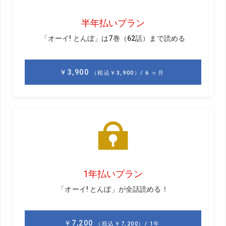
早めに着いたので、朝食をとるためにレストランへ。
トーストに目玉焼き。目玉焼きの焼き加減は好みに合わせ
てくれるらしく、白身はパリパリに焼いてもらい、黄身は
レアに。フォークでつつくと黄身がトロトロ流れ出すくら
いにリクエスト。タイ料理のガパオライスにのっている、
あの感じにしてもらう。そして、ソーセージとサラダ、飲
み物はトマトジュース。食後のコーヒーはホットで頂い
た。
久しぶりのゴルフ。窓からの新緑と、その向こうの山々に
心洗われる。
その光景を見ただけで、「あー、来てよかった」とつい言
葉が漏れる。友は、「おいおい、これからラウンドするん
だぞ。そのセリフはホールアウト後にとっておけよ」とた