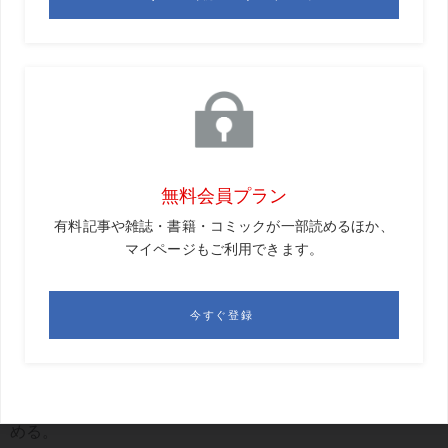
しなめられた。
2年ぶりの邂逅で
ラウンド前に近況報告が始まる
それから少しして、宿泊組の友人2人と合流した。
この2人とは、コロナ禍になってからメールでのやり取りは
していたものの、会うのは2年ぶりくらいになる。
顔を合わせるなり「やぁー」と言って、ゲンコツタッチ。
驚いたことに、Y君は髪の毛がさっぱりなくなって、スキン
ヘッドになっていた。
「一体どうしたの?」という私の表情を読み取って、話し始
める。