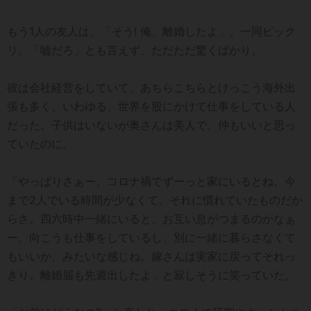
もう1人の友人は、「そう! 俺、離婚したよ」。一同ビック
リ。「嘘だろ」とも言えず、ただただ驚くばかり。
彼は会社経営をしていて、あちらこちらとけっこう海外出
張も多く、いわゆる、世界を股にかけて仕事をしている人
だった。子供はいないが奥さんは美人で、仲もいいと思っ
ていたのに。
「やっぱりさぁー、コロナ禍でずーっと家にいるとね。今
まで2人でいる時間が少なくて、それに慣れていたものだか
らさ。四六時中一緒にいると、お互い息がつまるのかなぁ
ー。向こうも仕事をしているし、別に一緒に暮らさなくて
もいいか、みたいな感じね。嫁さんは実家に戻ってそれっ
きり。離婚届も先週出したよ」と寂しそうに笑っていた。