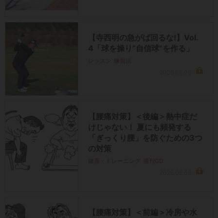
【寺西明の急がば回るな!】Vol.
4「球を操り”自信球”を作る」
レッスン
練習法
2026.08.05
【腰痛対策】＜後編＞熱中症だ
けじゃない！ 夏にも頻発する
「ぎっくり腰」を防ぐための3つ
の対策
健康・トレーニング
週刊GD
2026.08.05
【腰痛対策】＜前編＞冷房や水