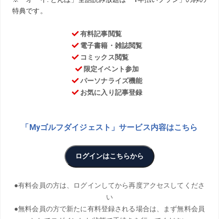
コロナ禍で久しく会うことのできなかった友人とゴルフに
行くことに。メールなどで連絡は取り合ってはいたもの
の、直接顔を合わせるのは約2年ぶりでした。2年もあれば
人は変わるものですが、このご時世、思わぬ変化をしてい
た友人たちに驚かされました。仕事の仕方も人との距離感
も接し方も変わり、なかには人生が変わってしまうような
決断をした友人も。かなり驚いてしまいました。
久しぶりのゴルフ
景色だけでため息が漏れる
雨が数日降り続く中、隙間を縫うような晴天にゴルフに行
く。最高気温24度の予報は、文句なしのゴルフ日和だ。
ともに回る4人のうち、友人2人は仕事の都合もあり、ゴル