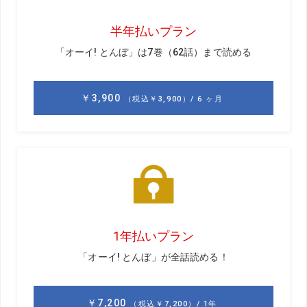
フ場もあるので、そこに行く選手もいましたが、僕はそこ
までしませんでした。
引退してからのゴルフは薮田（安彦）さんにけっこう誘っ
てもらって、よく一緒に行っています。それと里崎（智
也）さんとか、ジョニーさん（黒木知宏）とか、元ロッテ
の方と行く機会は多いですね。
薮田さんと行くと、ドライバーのネジみたいなのをカチャ
カチャいじくって調整しているんですよね。でも実は「そ
んなの、変わらないでしょ」と思いながら眺めているんで
す（笑）。
僕は入団したときと2010年ごろに買い替えたときの2回し
かクラブを買ったことがないんですよ。「どのメーカーの
クラブを使っているの?」と聞かれても正直、それさえよく
わからないくらいで……（笑）。今のところ道具に対するこ