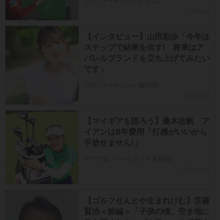
プロ・トーナメント レッスン
2026.8.6
【インタビュー】山田彩歩「今年は
ステップで結果を出す! 将来はア
パレルブランドを立ち上げてみたい
です」
プロ・トーナメント 週刊GD
2024.8.7
【マイギアを語ろう】桑木志帆 ア
イアンは8年愛用「打感がいいから
手放せません!」
ギア プロ・トーナメント 月刊GD
2024.8.30
【ゴルフせんとや生まれけむ】笘篠
賢治＜前編＞「子供の頃、空き地に