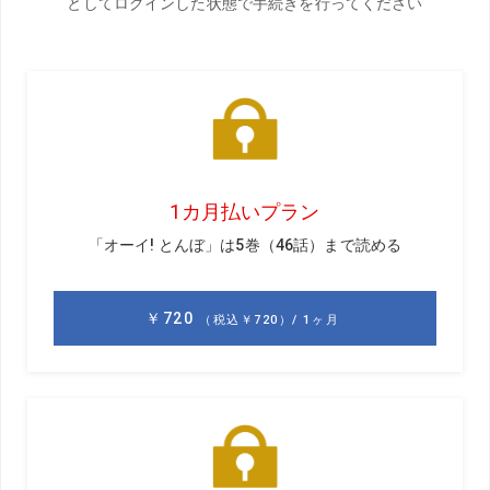
前回のお話はこちら
現役時代はゴルフができるのはシーズンオフだけでしたか
ら、現役を引退した今年は夏のゴルフがとても楽しみで
す。「ものすごく暑いんだぞ!」とは聞きますけど、一度行
ってみたかったので“灼熱ゴルフ”が待ち遠しいです。
ロッテ時代は冬季キャンプ中の休日にゴルフへ行ってもOK
でしたから、2月にオーストラリアでゴルフをしたことはあ
りました。でも、海外のゴルフ場と日本のゴルフ場はやっ
ぱり違いますよね。日本のゴルフ場できれいな緑の芝生の
上でプレーするのは今年が本当に初体験です。
2008年からは沖縄県の石垣島で冬季キャンプを行ってお
り、島の中にショートコースがあったので、休日に行った
りもしました。船に乗って小浜島に行けば18ホールのゴル