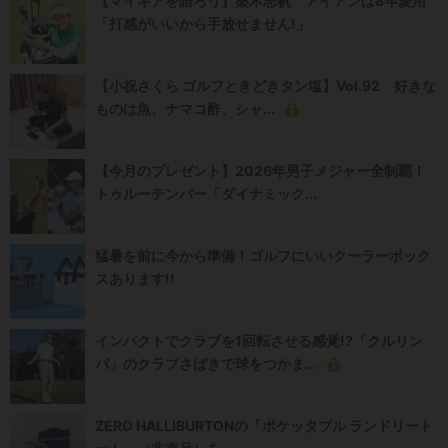
【マイギアを語ろう】桑木志帆 アイアンは8年愛用
「打感がいいから手放せません!」
【小祝さくら ゴルフときどきタン塩】Vol.92 好きな
ものは魚、ナマコ酢、シャ...
【今月のプレゼント】2026年男子メジャー全制覇！
トゥルーテンパー「ダイナミック...
猛暑を前に今から準備！ゴルフにいいクーラーボック
スあります!!
インパクトでクラブを1回転させる感覚!?「クルリン
パ」のクラブさばきで球をつかま...
ZERO HALLIBURTONの「ポケッタブル ランドリート