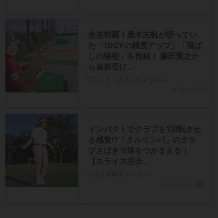
全英制覇！桑木志帆が語ってい
た「100Yの精度アップ」「飛ば
しの秘密」を再録！ 藤田寛之か
ら直接受け…
プロ・トーナメント
レッスン
2026.08.06
インパクトでクラブを1回転させ
る感覚!?「クルリンパ」のクラ
ブさばきで球をつかまえる！
【スライス完全…
スライス解消
レッスン
2026.08.06