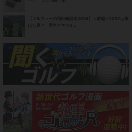
ート」（非売品）を...
【ゴルファーの飛距離調査2025】＜前編＞220Yは飛
ばし屋!? 男性アマ140...