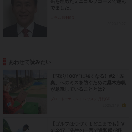
缶を埋めたミニゴルフコースで遊ん
でました」
コラム 週刊GD
2023.10.27
あわせて読みたい
【“残り100Y”に強くなる】#2「左
奥」へのミスを防ぐために桑木志帆
が意識していることとは?
プロ・トーナメント レッスン 月刊GD
2025.3.19
【ゴルフはつづくよどこまでも】V
ol.247「先生の一言で違和感が解