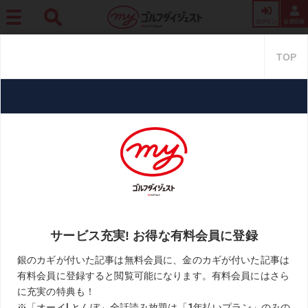
ログイン
会員登録
ホーム
週刊GD
【ゴルフせんとや生まれけむ】内達也＜後編＞「打感の違いが わ
かりません（笑）」
【ゴルフせんとや生まれけむ】
内達也＜後編＞「打感の違いが
わかりません（笑）」
2021.05.28
ゴルフせんとや生まれけむ
KEYWORD
プロ野球選手
内達也
お気に入り