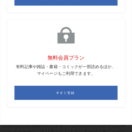
だわりはありません。
ボールも全然違うとみんな言うじゃないですか。でも僕
は、打感の違いがほんとうにまったくわからないんです。
違いがわからないから、いいボールを使うのがもったいな
いと思ってしまうくらい。今後は、もっと練習してボール
の違いがわかる男になりたいですね（笑）。
ただ、薮田さんから「距離測定器は絶対に買ったほうがい
い」と言われているので、それは買おうと思っています。
お店に行ったときにチェックしているんですが、良さそう
なやつはけっこう高いんですよね。いま、妻の顔色をうか
がっている最中です（笑）。
妻も子どもが産まれる前はゴルフをしていて、何回か一緒
に行ったこともあるんですよ。だからゴルフに対する理解