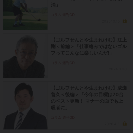
消」
コラム 週刊GD
2025.10.15
【ゴルフせんとや生まれけむ】江上
剛＜前編＞「仕事絡みではないゴル
フってこんなに楽しいんだ!」
コラム 週刊GD
2024.3.30
【ゴルフせんとや生まれけむ】成瀬
善久＜後編＞「今年の目標は70台
のベスト更新！ マナーの面でも上
級者に」
コラム 週刊GD
2026.4.3