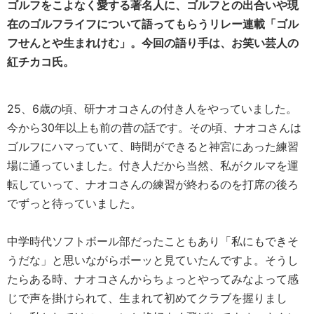
ゴルフをこよなく愛する著名人に、ゴルフとの出合いや現
在のゴルフライフについて語ってもらうリレー連載「ゴル
フせんとや生まれけむ」。今回の語り手は、お笑い芸人の
紅チカコ
氏。
25、6歳の頃、研ナオコさんの付き人をやっていました。
今から30年以上も前の昔の話です。その頃、ナオコさんは
ゴルフにハマっていて、時間ができると神宮にあった練習
場に通っていました。付き人だから当然、私がクルマを運
転していって、ナオコさんの練習が終わるのを打席の後ろ
でずっと待っていました。
中学時代ソフトボール部だったこともあり「私にもできそ
うだな」と思いながらボーッと見ていたんですよ。そうし
たらある時、ナオコさんからちょっとやってみなよって感
じで声を掛けられて、生まれて初めてクラブを握りまし