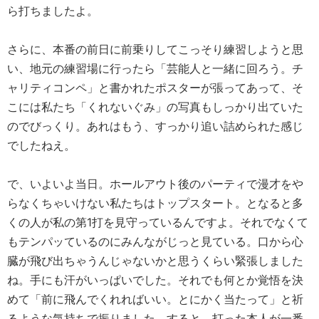
ら打ちましたよ。
さらに、本番の前日に前乗りしてこっそり練習しようと思
い、地元の練習場に行ったら「芸能人と一緒に回ろう。チ
ャリティコンペ」と書かれたポスターが張ってあって、そ
こには私たち「くれないぐみ」の写真もしっかり出ていた
のでびっくり。あれはもう、すっかり追い詰められた感じ
でしたねえ。
で、いよいよ当日。ホールアウト後のパーティで漫才をや
らなくちゃいけない私たちはトップスタート。となると多
くの人が私の第1打を見守っているんですよ。それでなくて
もテンパッているのにみんながじっと見ている。口から心
臓が飛び出ちゃうんじゃないかと思うくらい緊張しました
ね。手にも汗がいっぱいでした。それでも何とか覚悟を決
めて「前に飛んでくれればいい。とにかく当たって」と祈
るような気持ちで振りました。すると、打った本人が一番