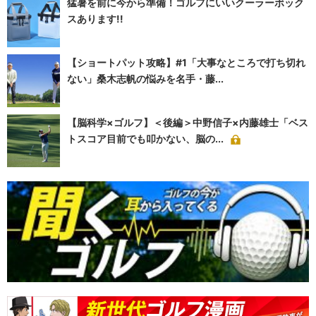
猛暑を前に今から準備！ゴルフにいいクーラーボック
スあります!!
【ショートパット攻略】#1「大事なところで打ち切れ
ない」桑木志帆の悩みを名手・藤...
【脳科学×ゴルフ】＜後編＞中野信子×内藤雄士「ベス
トスコア目前でも叩かない、脳の...