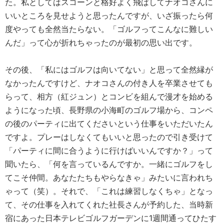
た。私としてはスコーンと格好よく飛ばしてナオコさんに
いいところを見せようと思ったんですが、いざ振ったら何
度やっても全然当たらない。「ゴルフってこんなに難しい
んだ」って心が折れちゃったのが最初の思い出です。
その後、「私にはゴルフは向いてない」と思って全然縁が
なかったんですけど、ナオコさんの付き人を卒業させても
らって、相方（紅ジュン）とコンビを組んで漫才を始める
ようになった頃、長野県の小海町のゴルフ場から、コンペ
の後のパーティに出てくださいという仕事をいただいたん
ですよ。プレーはしなくてもいいと思ったので引き受けて
「パーティに間に合うように行けばいいんですか？」って
聞いたら、「何を言っているんですか。一緒にゴルフをし
てこそ仲間。あなたたちもやらなきゃ」みたいに言われち
ゃって（笑）。それで、「これは練習しなくちゃ」となっ
て、その仕事を入れてくれた社長さんが予約した、当時新
宿にあった日本テレビゴルフガーデンに1週間通ってひたす