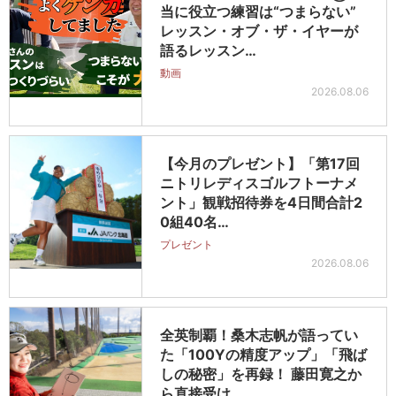
当に役立つ練習は“つまらない”
レッスン・オブ・ザ・イヤーが
語るレッスン…
動画
2026.08.06
【今月のプレゼント】「第17回
ニトリレディスゴルフトーナメ
ント」観戦招待券を4日間合計2
0組40名…
プレゼント
2026.08.06
全英制覇！桑木志帆が語ってい
た「100Yの精度アップ」「飛ば
しの秘密」を再録！ 藤田寛之か
ら直接受け…