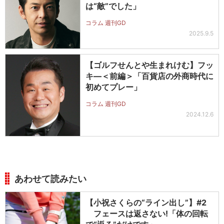
は“敵”でした」
コラム 週刊GD
2025.9.5
【ゴルフせんとや生まれけむ】フッ
キ―＜前編＞「百貨店の外商時代に
初めてプレー」
コラム 週刊GD
2024.12.6
あわせて読みたい
【小祝さくらの“ライン出し”】#2
フェースは返さない!「体の回転