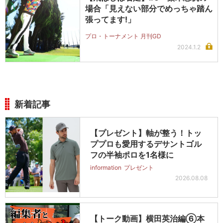
場合「見えない部分でめっちゃ踏ん
張ってます!」
プロ・トーナメント 月刊GD
2024.1.2
新着記事
【プレゼント】軸が整う！トッ
ププロも愛用するデサントゴル
フの半袖ポロを1名様に
information
プレゼント
2026.08.08
【トーク動画】横田英治編⑥本