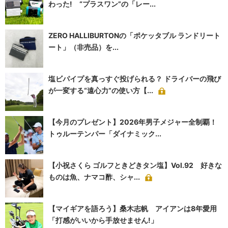
わった! “プラスワン”の「レー...
ZERO HALLIBURTONの「ポケッタブル ランドリート
ート」（非売品）を...
塩ビパイプを真っすぐ投げられる？ ドライバーの飛び
が一変する“遠心力”の使い方【...
【今月のプレゼント】2026年男子メジャー全制覇！
トゥルーテンパー「ダイナミック...
【小祝さくら ゴルフときどきタン塩】Vol.92 好きな
ものは魚、ナマコ酢、シャ...
【マイギアを語ろう】桑木志帆 アイアンは8年愛用
「打感がいいから手放せません!」