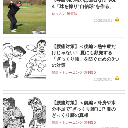
【寺西明の急がば回るな!】Vol.
4「球を操り”自信球”を作る」
レッスン
練習法
2026.08.05
【腰痛対策】＜後編＞熱中症だ
けじゃない！ 夏にも頻発する
「ぎっくり腰」を防ぐための3つ
の対策
健康・トレーニング
週刊GD
2026.08.05
【腰痛対策】＜前編＞冷房や水
分不足で“ぎっくり腰”に!? 夏の
ぎっくり腰の真相
健康・トレーニング
週刊GD