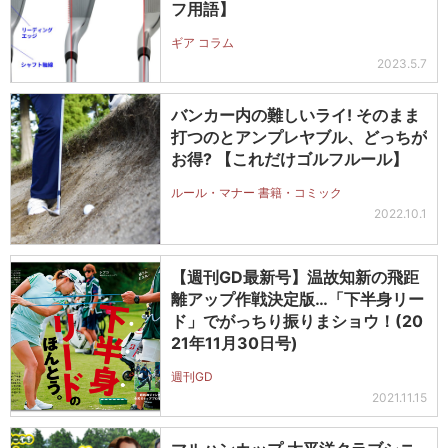
フ用語】
ギア コラム
2023.5.7
バンカー内の難しいライ! そのまま
打つのとアンプレヤブル、どっちが
お得? 【これだけゴルフルール】
ルール・マナー 書籍・コミック
2022.10.1
【週刊GD最新号】温故知新の飛距
離アップ作戦決定版…「下半身リー
ド」でがっちり振りまショウ！(20
21年11月30日号)
週刊GD
2021.11.15