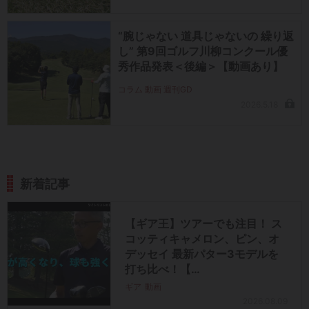
“腕じゃない 道具じゃないの 繰り返
し” 第9回ゴルフ川柳コンクール優
秀作品発表＜後編＞【動画あり】
コラム 動画 週刊GD
2026.5.18
新着記事
【ギア王】ツアーでも注目！ ス
コッティキャメロン、ピン、オ
デッセイ 最新パター3モデルを
打ち比べ！【…
ギア
動画
2026.08.09