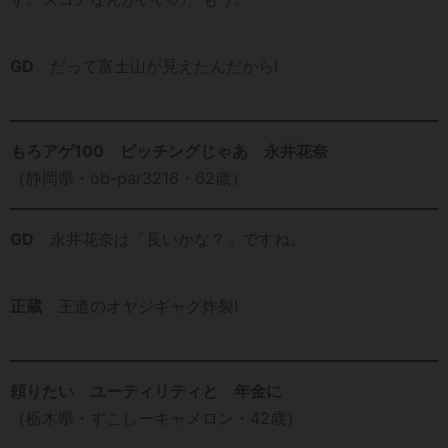
GD
だって富士山が見えたんだから!
もろアゲ100 ピッチングじゃあ 永井花奈
（静岡県・ob-par3216・62歳）
GD
永井花奈は「長いかな？」ですね。
正蔵
王道のオヤジギャグ炸裂!
頼りたい ユーティリティと 年金に
（栃木県・すこしーキャメロン・42歳）