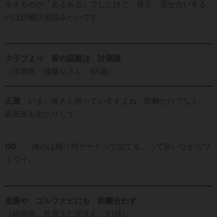
をするのが「あるある」でしたけど、最近、見せ合いする
のは距離計測器みたいです。
クラブより 皆の話題は 計測器
（茨城県・後藤公さん・68歳）
正蔵
いま、皆さん持っていますよね。距離だけでなく、
高低差も出たりして。
GD
「俺のは残り何ヤードって出てる」って言いながらワ
イワイ。
老眼や ゴルフナビにも 距離合わず
（静岡県・笠原久仁彦さん・61歳）