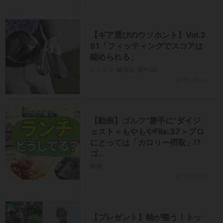
【ギア選びのウソホント】Vol.2
91「フィッティングでスコアは
縮められる」
レッスン
練習法
週刊GD
2026.08.09
【動画】ゴルフ“勝手に”ダイジ
ェスト＜もやもやFile.37＞プロ
にとっては「カロリー摂取」!?
ゴ…
動画
2026.08.08
【プレゼント】軸が整う！トッ