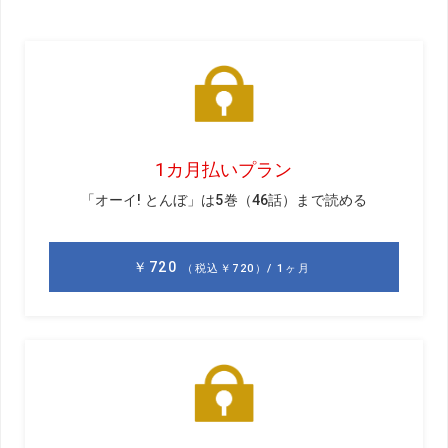
長・林家正蔵と選びに選んだ秀作の数々をご堪能あれ。
GD
まずは定番の「ヘタあるある」からです。
警察か 消防署かな マイスコア
（佐賀県・安楽人・56歳）
GD
あー、110～119ってことですね。うん、好感が持てる
（笑）。
正蔵
これは、とても優れていますよ。まず、警察とか消
防とか、ゴルフと関係のないワードで引きつけているでし
ょう。もしこれが「マイスコア」から始まったら、警察や
消防というワードが効かないんですよ。落語でいう「オチ
が効いている」タイプ。ほら、スコアがまとまらずカッカ