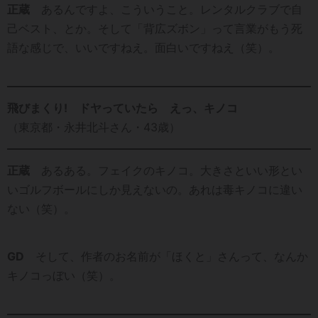
正蔵
あるんですよ、こういうこと。レンタルクラブで自
己ベスト、とか。そして「背広ズボン」って言業がもう死
語な感じで、いいですねえ。面白いですねえ（笑）。
飛びまくり! ドヤっていたら えっ、キノコ
（東京都・永井北斗さん・43歳）
正蔵
あるある。フェイクのキノコ。大きさといい形とい
いゴルフボールにしか見えないの。あれは毒キノコに違い
ない（笑）。
GD
そして、作者のお名前が「ほくと」さんって、なんか
キノコっぼい（笑）。