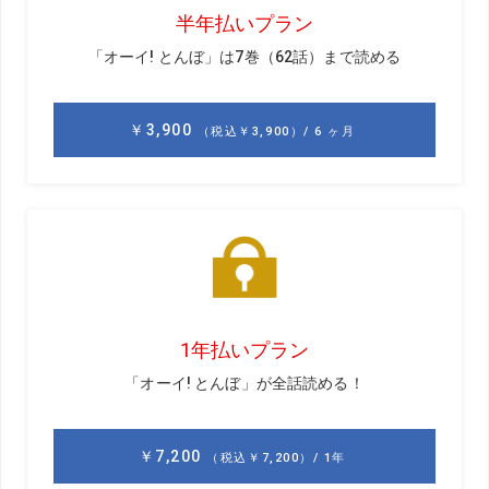
しているときや、トラブルをおさめてほしいとき、あるで
しょ。何かにすがりたい気持ち……そんなシチュエーション
も想像させますね。
GD
想像が広がるのはいい句の証し!
OBの 感染源は オナーから
（兵庫県・みんみん・45歳）
正蔵
これも「あるある」ですよねえ。池ポチャとかダフ
リとか、つられちゃうんですよねえ。でも、これ「オナー
から 感染したか OBが」にしたらどうでしょう。OBがオ
チになるでしょう。「感染」って一体何に… …と思わせて
おいて「OBかよ」という。