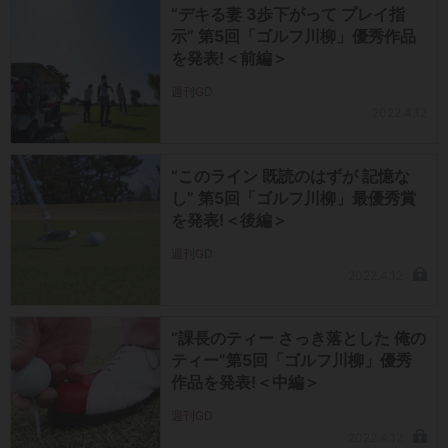
“デキる妻 3歩下がって プレイ指
示” 第5回「ゴルフ川柳」優秀作品
を発表!＜前編＞
週刊GD
2022.4.12
“このライン 既読のはずが 記憶な
し” 第5回「ゴルフ川柳」最優秀賞
を発表!＜後編＞
週刊GD
2022.4.12
“課長のティー さっき落とした 俺の
ティー”第5回「ゴルフ川柳」優秀
作品を発表!＜中編＞
週刊GD
2022.4.12