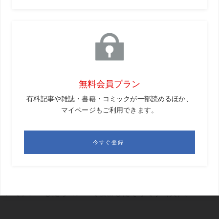
GD
例のウイルスじゃなくて良かった！
＊ ＊
GD
そして、ここからは恒例の「笑撃、実話シリーズ」で
す。
代用の 背広スボンで ブッチギリ
（福岡県・森のくまおじさん・67歳）
GD
ウェアを忘れてしまったので、履いて行った背広ズボ
ンでプレーしたらコンペで優勝したそうです（笑）。