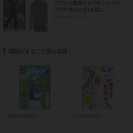
ププロも愛用するデサントゴル
フの半袖ポロを1名様に
information
プレゼント
2026.08.08
雑誌がまるごと読み放題！
週刊GD最新号
月刊GD最新号