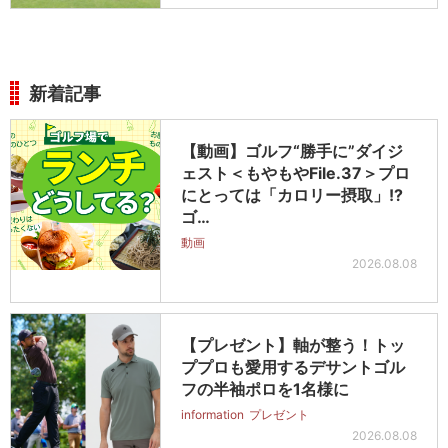
新着記事
【動画】ゴルフ“勝手に”ダイジ
ェスト＜もやもやFile.37＞プロ
にとっては「カロリー摂取」!?
ゴ…
動画
2026.08.08
【プレゼント】軸が整う！トッ
ププロも愛用するデサントゴル
フの半袖ポロを1名様に
information
プレゼント
2026.08.08