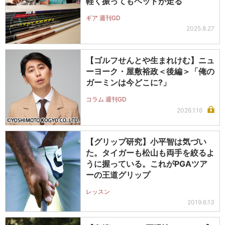
軽く振ってもヘッドが走る
ギア 週刊GD
2025.8.27
【ゴルフせんとや生まれけむ】ニュ
ーヨーク・屋敷裕政＜後編＞「俺の
ガーミンは今どこに?」
コラム 週刊GD
2026.1.16
【グリップ研究】小平智は気づい
た。タイガーも松山も両手を絞るよ
うに握っている。これがPGAツア
ーの王道グリップ
レッスン
2019.6.13