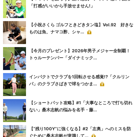
「打感がいいから手放せません!」
【小祝さくら ゴルフときどきタン塩】Vol.92 好きな
ものは魚、ナマコ酢、シャ...
【今月のプレゼント】2026年男子メジャー全制覇！
トゥルーテンパー「ダイナミック...
インパクトでクラブを1回転させる感覚!?「クルリン
パ」のクラブさばきで球をつかま...
【ショートパット攻略】#1「大事なところで打ち切れ
ない」桑木志帆の悩みを名手・藤...
【“残り100Y”に強くなる】#2「左奥」へのミスを防
ぐために桑木志帆が意識して...