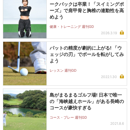
ークバックは卒業！「スイミングポ
ーズ」で肩甲骨と胸椎の連動性を高
めよう
健康・トレーニング 週刊GD
2026.3.19
パットの精度が劇的に上がる! 「ウ
ェッジの刃」でボールを転がしてみ
よう
レッスン 週刊GD
2022.1.30
島がまるまるゴルフ場! 日本で唯一
の「海峡越えホール」がある長崎の
コースが豪快すぎる
コース・プレー 週刊GD
2021.8.6