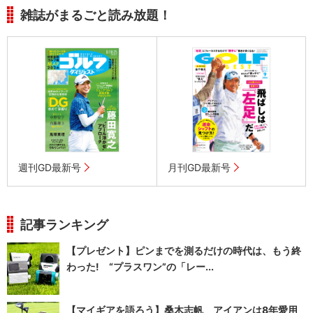
雑誌がまるごと読み放題！
週刊GD最新号
月刊GD最新号
記事ランキング
【プレゼント】ピンまでを測るだけの時代は、もう終
わった! “プラスワン”の「レー...
【マイギアを語ろう】桑木志帆 アイアンは8年愛用