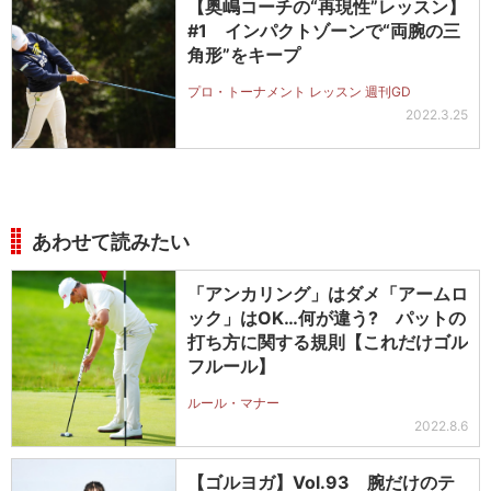
【奥嶋コーチの“再現性”レッスン】
#1 インパクトゾーンで“両腕の三
角形”をキープ
プロ・トーナメント レッスン 週刊GD
2022.3.25
あわせて読みたい
「アンカリング」はダメ「アームロ
ック」はOK…何が違う? パットの
打ち方に関する規則【これだけゴル
フルール】
ルール・マナー
2022.8.6
【ゴルヨガ】Vol.93 腕だけのテ