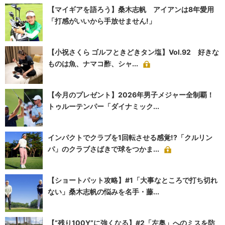
【マイギアを語ろう】桑木志帆 アイアンは8年愛用
「打感がいいから手放せません!」
【小祝さくら ゴルフときどきタン塩】Vol.92 好きな
ものは魚、ナマコ酢、シャ...
【今月のプレゼント】2026年男子メジャー全制覇！
トゥルーテンパー「ダイナミック...
インパクトでクラブを1回転させる感覚!?「クルリン
パ」のクラブさばきで球をつかま...
【ショートパット攻略】#1「大事なところで打ち切れ
ない」桑木志帆の悩みを名手・藤...
【“残り100Y”に強くなる】#2「左奥」へのミスを防