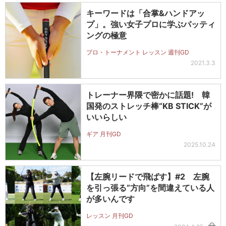
キーワードは「合掌&ハンドアッ
プ」。強い女子プロに学ぶパッティ
ングの極意
プロ・トーナメント レッスン 週刊GD
2021.3.3
トレーナー界隈で密かに話題! 韓
国発のストレッチ棒“KB STICK”が
いいらしい
ギア 月刊GD
2025.10.24
【左腕リードで飛ばす】#2 左腕
を引っ張る“方向”を間違えている人
が多いんです
レッスン 月刊GD