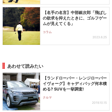
【名手の名言】中部銀次郎「飛ばし
の欲求を抑えたときに、ゴルフゲー
ムが見えてくる」
コラム
2023.6.25
あわせて読みたい
【ランドローバー・レンジローバー
イヴォーグ】キャディバッグ何本積
める? SUVを一挙調査!
クルマ
2019.10.15