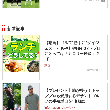
2024.4.25
新着記事
【動画】ゴルフ“勝手に”ダイジ
ェスト＜もやもやFile.37＞プロ
にとっては「カロリー摂取」!?
ゴ…
動画
2026.08.08
【プレゼント】軸が整う！トッ
ププロも愛用するデサントゴル
フの半袖ポロを1名様に
information
プレゼント