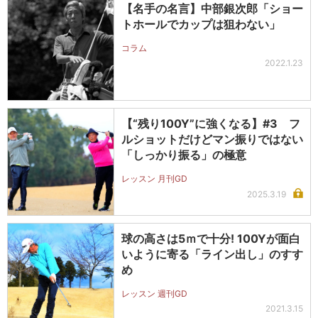
【名手の名言】中部銀次郎「ショー
トホールでカップは狙わない」
コラム
2022.1.23
【“残り100Y”に強くなる】#3 フ
ルショットだけどマン振りではない
「しっかり振る」の極意
レッスン 月刊GD
2025.3.19
球の高さは5ｍで十分! 100Yが面白
いように寄る「ライン出し」のすす
め
レッスン 週刊GD
2021.3.15