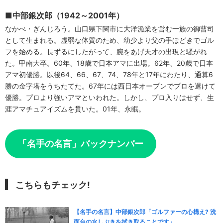
■中部銀次郎（1942～2001年）
なかべ・ぎんじろう。山口県下関市に大洋漁業を営む一族の御曹司
として生まれる。虚弱な体質のため、幼少より父の手ほどきでゴル
フを始める。長ずるにしたがって、腕をあげ天才の出現と騒がれ
た。甲南大卒。60年、18歳で日本アマに出場。62年、20歳で日本
アマ初優勝。以後64、66、67、74、78年と17年にわたり、通算6
勝の金字塔をうちたてた。67年には西日本オープンでプロを退けて
優勝。プロより強いアマといわれた。しかし、プロ入りはせず、生
涯アマチュアイズムを貫いた。01年、永眠。
「名手の名言」バックナンバー
こちらもチェック!
【名手の名言】中部銀次郎「ゴルファーの心構え? 洗
面台の水しぶきを拭き取ることです」