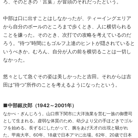
ろ、そのときの「言葉」が冒頭のそれだったという。
中部は口に出すことはしなかったが、ティーイングエリア
から自分のボールのところまで歩くとき、人に横切られる
ことを嫌った。そのとき、次打での攻略を考えているのだ
ろう。“待つ”時間にもゴルフ上達のヒントが隠されていると
いうべきか。むろん、自分が人の前を横切ることは一切し
なかった。
悠々として急ぐその姿は美しかったと吉田。それからは吉
田は“待つ”所作のことを考えるようになったという。
■中部銀次郎（1942～2001年）
なかべ・ぎんじろう。山口県下関市に大洋漁業を営む一族の御曹司
として生まれる。虚弱な体質のため、幼少より父の手ほどきでゴル
フを始める。長ずるにしたがって、腕をあげ天才の出現と騒がれ
た。甲南大卒。60年、18歳で日本アマに出場。62年、20歳で日本