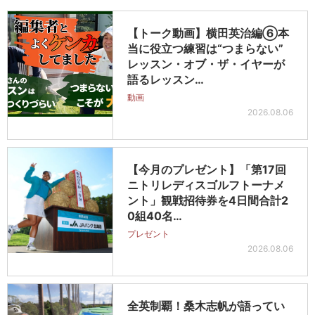
【トーク動画】横田英治編⑥本
当に役立つ練習は“つまらない”
レッスン・オブ・ザ・イヤーが
語るレッスン…
動画
2026.08.06
【今月のプレゼント】「第17回
ニトリレディスゴルフトーナメ
ント」観戦招待券を4日間合計2
0組40名…
プレゼント
2026.08.06
全英制覇！桑木志帆が語ってい