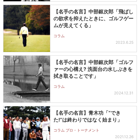
【名手の名言】中部銀次郎「飛ばし
の欲求を抑えたときに、ゴルフゲー
ムが見えてくる」
コラム
2023.6.25
【名手の名言】中部銀次郎「ゴルフ
ァーの心構え? 洗面台の水しぶきを
拭き取ることです」
コラム
2024.12.31
【名手の名言】青木功「“でき
た!”は終わりではなく始まり」
コラム プロ・トーナメント
2021.12.26