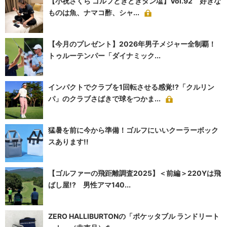
【小祝さくら ゴルフときどきタン塩】Vol.92 好きな
ものは魚、ナマコ酢、シャ...
【今月のプレゼント】2026年男子メジャー全制覇！
トゥルーテンパー「ダイナミック...
インパクトでクラブを1回転させる感覚!?「クルリン
パ」のクラブさばきで球をつかま...
猛暑を前に今から準備！ゴルフにいいクーラーボック
スあります!!
【ゴルファーの飛距離調査2025】＜前編＞220Yは飛
ばし屋!? 男性アマ140...
ZERO HALLIBURTONの「ポケッタブル ランドリート