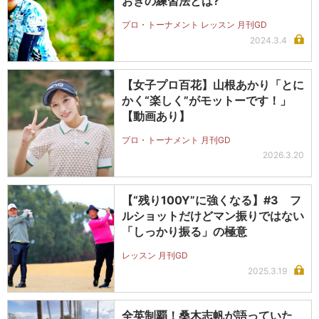
おきの練習法とは?
プロ・トーナメント レッスン 月刊GD
2024.3.4
【女子プロ百花】山根あかり「とに
かく“楽しく”がモットーです！」
【動画あり】
プロ・トーナメント 月刊GD
2026.3.20
【“残り100Y”に強くなる】#3 フ
ルショットだけどマン振りではない
「しっかり振る」の極意
レッスン 月刊GD
2025.3.19
全英制覇！桑木志帆が語っていた