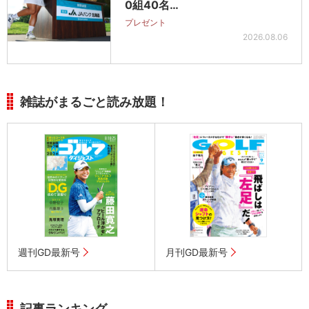
0組40名…
プレゼント
2026.08.06
雑誌がまるごと読み放題！
週刊GD最新号
月刊GD最新号
記事ランキング