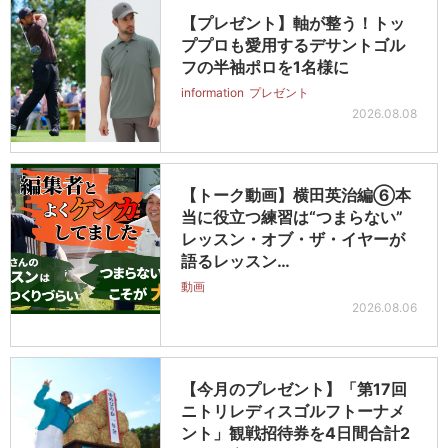
【プレゼント】軸が整う！トッ
ププロも愛用するデサントゴル
フの半袖ポロを1名様に
information
プレゼント
2026.08.08
【トーク動画】横田英治編⑥本
当に役立つ練習は“つまらない”
レッスン・オブ・ザ・イヤーが
語るレッスン…
動画
2026.08.06
【今月のプレゼント】「第17回
ニトリレディスゴルフトーナメ
ント」観戦招待券を4日間合計2