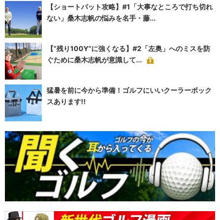
【ショートパット攻略】#1「大事なところで打ち切れ
ない」桑木志帆の悩みを名手・藤...
【“残り100Y”に強くなる】#2「左奥」へのミスを防
ぐために桑木志帆が意識して...
猛暑を前に今から準備！ゴルフにいいクーラーボック
スあります!!