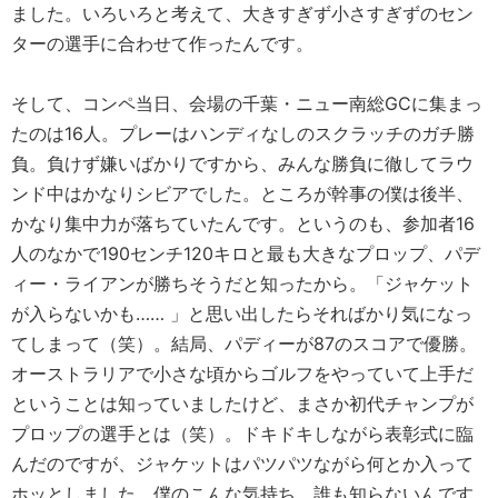
ました。いろいろと考えて、大きすぎず小さすぎずのセン
ターの選手に合わせて作ったんです。
そして、コンペ当日、会場の千葉・ニュー南総GCに集まっ
たのは16人。プレーはハンディなしのスクラッチのガチ勝
負。負けず嫌いばかりですから、みんな勝負に徹してラウ
ンド中はかなりシビアでした。ところが幹事の僕は後半、
かなり集中力が落ちていたんです。というのも、参加者16
人のなかで190センチ120キロと最も大きなプロップ、パデ
ィー・ライアンが勝ちそうだと知ったから。「ジャケット
が入らないかも…… 」と思い出したらそればかり気になっ
てしまって（笑）。結局、パディーが87のスコアで優勝。
オーストラリアで小さな頃からゴルフをやっていて上手だ
ということは知っていましたけど、まさか初代チャンプが
プロップの選手とは（笑）。ドキドキしながら表彰式に臨
んだのですが、ジャケットはパツパツながら何とか入って
ホッとしました。僕のこんな気持ち、誰も知らないんです