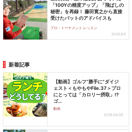
「100Yの精度アップ」「飛ばしの
秘密」を再録！ 藤田寛之から直接
受けたパットのアドバイスも
プロ・トーナメント レッスン
2026.8.6
新着記事
【動画】ゴルフ“勝手に”ダイジ
ェスト＜もやもやFile.37＞プロ
にとっては「カロリー摂取」!?
ゴ…
動画
2026.08.08