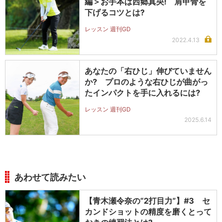
編＞お手本は西郷真央! 肩甲骨を
下げるコツとは?
レッスン 週刊GD
2022.4.13
あなたの「右ひじ」伸びていません
か? プロのような右ひじが曲がっ
たインパクトを手に入れるには?
レッスン 週刊GD
2025.6.14
あわせて読みたい
【青木瀬令奈の“2打目力”】#3 セ
カンドショットの精度を磨くとって