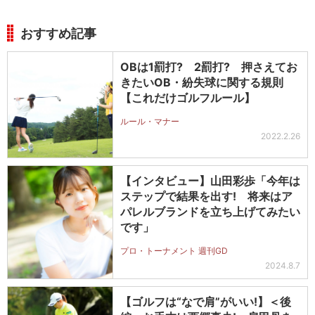
おすすめ記事
OBは1罰打? 2罰打? 押さえてお
きたいOB・紛失球に関する規則
【これだけゴルフルール】
ルール・マナー
2022.2.26
【インタビュー】山田彩歩「今年は
ステップで結果を出す! 将来はア
パレルブランドを立ち上げてみたい
です」
プロ・トーナメント 週刊GD
2024.8.7
【ゴルフは“なで肩”がいい!】＜後