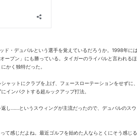
デビッド・デュバルという選手を覚えているだろうか。1998年に
全英オープン」にも勝っている。タイガーのライバルと言われるほ
とにかく独特だった。
ゃシャットにクラブを上げ、フェースローテーションをせずに
ずにインパクトする超ルックアップ打法。
を返し……というスウィングが主流だったので、デュバルのスウ
 って感じだよね。最近ゴルフを始めた人ならとくにそう感じ