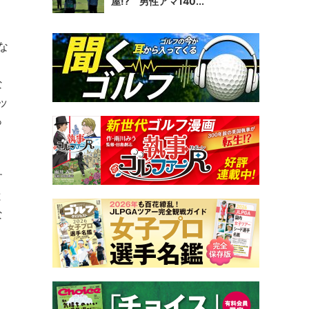
屋!? 男性アマ140...
な
な
ッ
っ
す
と
な