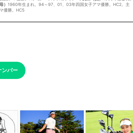
母）
1960年生まれ。94～97、01、03年四国女子アマ優勝。HC2。主
マ優勝。HC5
り
ナンバー