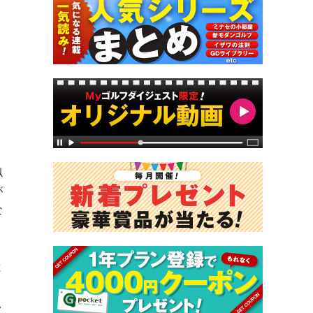
似
が
な
と
し