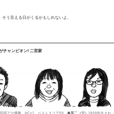
。そう言える日がくるかもしれないよ。
がチャンピオン! 二宮家
5年四国アマ優勝。HC+2。ベストスコア59 ●
英二（父）
1958年生まれ