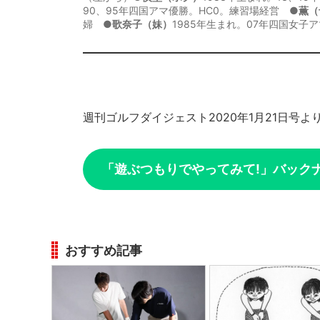
90、95年四国アマ優勝。HC0。練習場経営 ●
薫（
婦 ●
歌奈子（妹）
1985年生まれ。07年四国女子ア
週刊ゴルフダイジェスト2020年1月21日号よ
「遊ぶつもりでやってみて!」バック
おすすめ記事