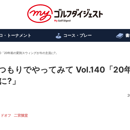
ロ・トーナメント
コース・プレー
書
40「20年前の変則スウィングが今の主流に?」
りでやってみて Vol.140「20
に?」
2
イドオフ
二宮慎堂