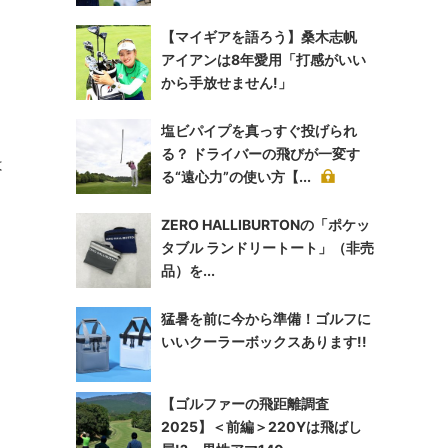
【マイギアを語ろう】桑木志帆
アイアンは8年愛用「打感がいい
から手放せません!」
塩ビパイプを真っすぐ投げられ
る？ ドライバーの飛びが一変す
は
る“遠心力”の使い方【...
ZERO HALLIBURTONの「ポケッ
タブル ランドリートート」（非売
、
品）を...
猛暑を前に今から準備！ゴルフに
いいクーラーボックスあります!!
【ゴルファーの飛距離調査
2025】＜前編＞220Yは飛ばし
る