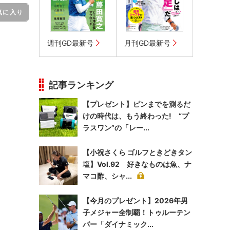
気に入り
週刊GD最新号
月刊GD最新号
記事ランキング
【プレゼント】ピンまでを測るだ
けの時代は、もう終わった! “プ
ラスワン”の「レー...
【小祝さくら ゴルフときどきタン
塩】Vol.92 好きなものは魚、ナ
マコ酢、シャ...
【今月のプレゼント】2026年男
子メジャー全制覇！トゥルーテン
パー「ダイナミック...