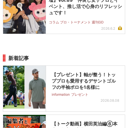
塩】Vol.89 仲良し女子プロとイ
ベント、推し活で心身のリフレッシ
ュです！
コラム プロ・トーナメント 週刊GD
2026.6.2
新着記事
【プレゼント】軸が整う！トッ
ププロも愛用するデサントゴル
フの半袖ポロを1名様に
information
プレゼント
2026.08.08
【トーク動画】横田英治編⑥本