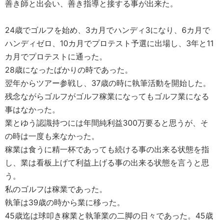
善き師と出会い、善き指導と接する事が出来た。
24歳でゴルフを始め、3カ月でハンディ3になり、6カ月で
ハンディゼロ、10カ月でプロテスト予選に出場し、3年と11
カ月でプロテストに通った。
28歳になったばかりの時であった。
翌年からツアー参戦し、37歳の時に執筆活動を開始した。
残念ながらゴルフがゴルフ稼業になってもゴルフ業になる
事はなかった。
業とゆう認識持つには年間純利益300万要ると思うが、そ
の時は一度も来なかった。
稼業は食うに精一杯であっても続ける事の出来る状態を指
し、業は看板上げて利益上げる事の出来る状態を言うと思
う。
私のゴルフは稼業であった。
執筆は39歳の時から業に移った。
45歳迄は球叩き稼業と執筆業の二脚の日々であった。45歳