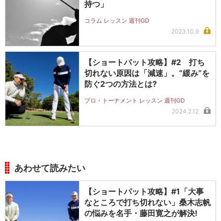
持つ」
コラム レッスン 週刊GD
2023.10.9
【ショートパット攻略】#2 打ち
切れない原因は「減速」。“緩み”を
防ぐ2つの方法とは?
プロ・トーナメント レッスン 週刊GD
2024.2.12
あわせて読みたい
【ショートパット攻略】#1「大事
なところで打ち切れない」桑木志帆
の悩みを名手・藤田寛之が解決!