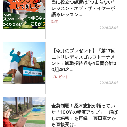
当に役立つ練習は“つまらない”
レッスン・オブ・ザ・イヤーが
語るレッスン…
動画
2026.08.06
【今月のプレゼント】「第17回
ニトリレディスゴルフトーナメ
ント」観戦招待券を4日間合計2
0組40名…
プレゼント
2026.08.06
全英制覇！桑木志帆が語ってい
た「100Yの精度アップ」「飛ば
しの秘密」を再録！ 藤田寛之か
ら直接受け…