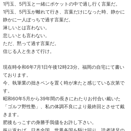
1円玉、5円玉と一緒にポケットの中で過し行く言葉だ。
1円玉、5円玉が離れて行き、言葉だけになった時、静かに
静かに一人ぼっちで過す言葉だ。
淋しいとは言わない。
悲しいとも言わない。
ただ、黙って過す言葉だ。
信じる人と生きて行け。
現在時令和6年7月1日午後12時23分。福岡の自宅にて書い
ております。
今、執筆業の拙きペンを置く時が来たと感じている次第で
す。
昭和60年5月から39年間の長きにわたりお付合い戴いた
「ゴルフ野性塾」、私の体調不良により最終回とさせて戴
きます。
肥後もっこすの身勝手我儘をお許し下さい。
振り返れば、日本全国、世界各国を駆け回り、読者諸兄の