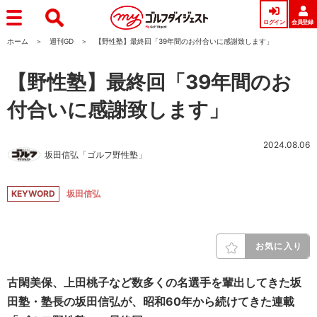
ログイン
会員登録
ホーム
週刊GD
【野性塾】最終回「39年間のお付合いに感謝致します」
【野性塾】最終回「39年間のお
付合いに感謝致します」
2024.08.06
坂田信弘「ゴルフ野性塾」
KEYWORD
坂田信弘
お気に入り
古閑美保、上田桃子など数多くの名選手を輩出してきた坂
田塾・塾長の坂田信弘が、昭和60年から続けてきた連載