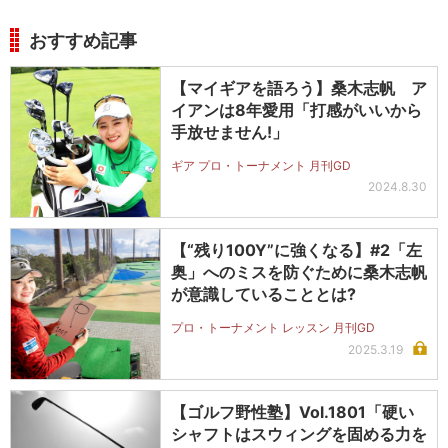
おすすめ記事
【マイギアを語ろう】桑木志帆 ア
イアンは8年愛用「打感がいいから
手放せません!」
ギア プロ・トーナメント 月刊GD
2024.8.30
【“残り100Y”に強くなる】#2「左
奥」へのミスを防ぐために桑木志帆
が意識していることとは?
プロ・トーナメント レッスン 月刊GD
2025.3.19
【ゴルフ野性塾】Vol.1801「硬い
シャフトはスウィングを固める力を