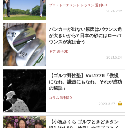
プロ・トーナメント レッスン 週刊GD
2024.2.12
バンカーが出ない原因はバウンス角
が大きいから? 日本の砂にはローバ
ウンスが実は合う
ギア 週刊GD
2021.5.24
【ゴルフ野性塾】Vol.1776「傲慢
になれ。謙虚にもなれ。それが成功
の秘訣」
コラム 週刊GD
2023.3.27
【小祝さくら ゴルフときどきタン