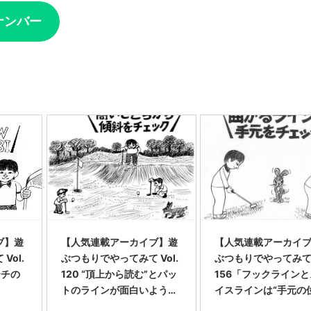
ナンバー
ブ】遊
【人気連載アーカイブ】遊
【人気連載アーカイ
Vol.
ぶつもりでやってみて Vol.
ぶつもりでやってみて V
ーチの
120 “頂上から読む”とパッ
156「フックライン
トのラインが面白いように
イスラインは“手元の
分かる!
置”を変えてみよう」