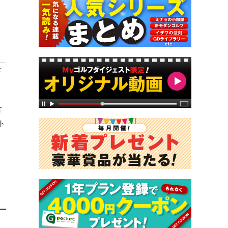
を
方
ト