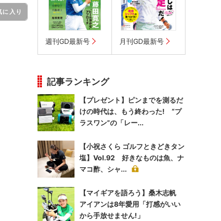
気に入り
週刊GD最新号
月刊GD最新号
記事ランキング
【プレゼント】ピンまでを測るだ
けの時代は、もう終わった! “プ
ラスワン”の「レー...
【小祝さくら ゴルフときどきタン
塩】Vol.92 好きなものは魚、ナ
マコ酢、シャ...
【マイギアを語ろう】桑木志帆
アイアンは8年愛用「打感がいい
から手放せません!」