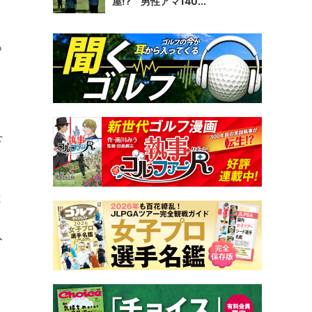
屋!? 男性アマ140...
っ
。
下
と
、
入
て