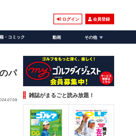
ログイン
会員登録
籍・コミック
動画
その他
りのパ
雑誌がまるごと読み放題！
024.07.09