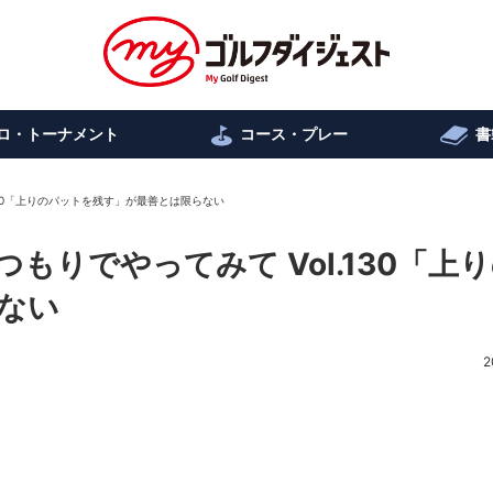
ロ・トーナメント
コース・プレー
書
130「上りのパットを残す」が最善とは限らない
もりでやってみて Vol.130「上
ない
2