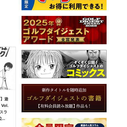
ブ】遊
ol.
とスラ
位