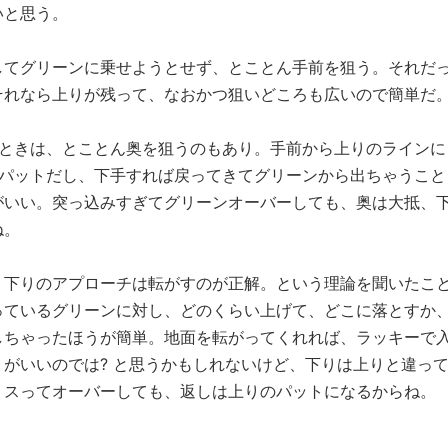
いと思う。
してグリーンに乗せようとせず、とことん手前を狙う。それだ
それなら上りが残って、なおかつ狙いどころも広いので簡単だ
るときは、とことん奥を狙うのもあり。手前から上りのラインに
3パットだし、下手すれば戻ってきてグリーンから出ちゃうこと
がいい。突っ込みすぎてグリーンオーバーしても、奥は大抵、
ね。
、下りのアプローチは転がすのが正解。という理論を聞いたこ
っているグリーンに対し、どのくらい上げて、どこに落とすか
しちゃったほうが簡単。地面を転がってくれれば、ラッキーで
がいいのでは? と思うかもしれないけど、下りは上りと違っ
ミスってオーバーしても、返しは上りのパットになるからね。