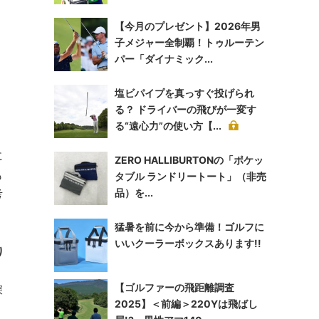
【今月のプレゼント】2026年男
子メジャー全制覇！トゥルーテン
パー「ダイナミック...
塩ビパイプを真っすぐ投げられ
る？ ドライバーの飛びが一変す
る“遠心力”の使い方【...
に
ZERO HALLIBURTONの「ポケッ
も
タブル ランドリートート」（非売
考
品）を...
猛暑を前に今から準備！ゴルフに
いいクーラーボックスあります!!
り
ラ
【ゴルファーの飛距離調査
深
2025】＜前編＞220Yは飛ばし
に