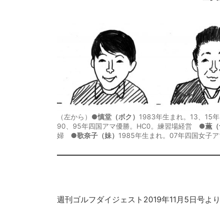
（左から）●
慎堂（ボク）
1983年生まれ。13、1
90、95年四国アマ優勝。HC0。練習場経営 ●
薫（
婦 ●
歌奈子（妹）
1985年生まれ。07年四国女子ア
週刊ゴルフダイジェスト2019年11月5日号よ