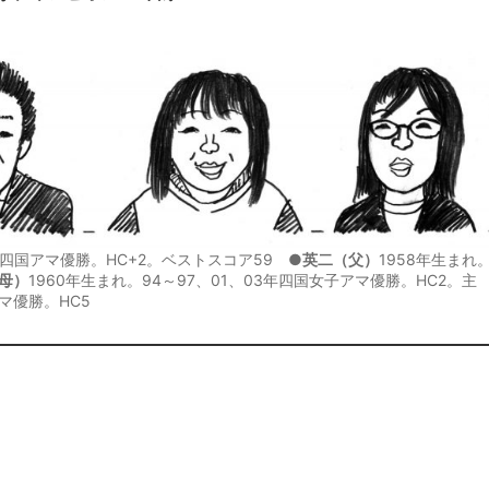
5年四国アマ優勝。HC+2。ベストスコア59 ●
英二（父）
1958年生まれ
母）
1960年生まれ。94～97、01、03年四国女子アマ優勝。HC2。主
マ優勝。HC5
り