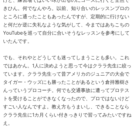
けど、練習場ではいい球が出るのにコースに行くと全然で
きひん。何でなんやろ。以前、知り合いのレッスンプロの
ところに通ったこともあったんですが、定期的に行けない
と何だか逆に失礼なような気がして、今まではあちこちの
YouTubeを巡って自分に合いそうなレッスンを参考にして
いたんです。
でも、それやとどうしても迷ってしまうことも多い。これ
ではあかん。1人に決めようと思って今はクララ先生に絞っ
ています。クララ先生って昔アメリカのジュニアの大会で
タイガー・ウッズにも勝ったことがあるという倉持雅樹さ
んっていうプロコーチ。何でも交通事故に遭ってプロテス
トを受けることができなくなったので、プロではないけど
すごい人なんですよ。教え方もうまいし、できることなら
クララ先生に1カ月くらい付きっきりで習ってみたいですね
え。