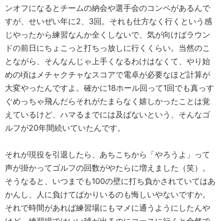
ンオフになるとチームの納会や選手会のコンペがあるんで
すが、せいぜい年に2、3回。それも仕方なく行くという感
じやったから練習なんか全くしないで、気が向けばラウン
ドの前日にちょこっと打ちっ放しに行くくらい。当然のこ
とながら、そんなんじゃ上手くなるわけはなくて、やり始
めの頃はメチャクチャなスコアで電卓が必要なほど計算が
大変やったんですよ。確かに18ホール回って1回でも真っす
ぐめっちゃ飛んだらそれがたまらなく嬉しかったことは覚
えているけど、ハマるまでには及ばないという、そんなゴ
ルフが20年間続いていたんです。
それが現役を引退したら、あちこちから「やろうよ」って
声が掛かってゴルフの回数がやたらに増えました（笑）。
そうなると、いつまでも100の壁に打ち負かされていてはあ
かんし、人に負けてばかりいるのも悔しいやないですか。
それで時間があれば練習場にもマメに通うようにしたんや