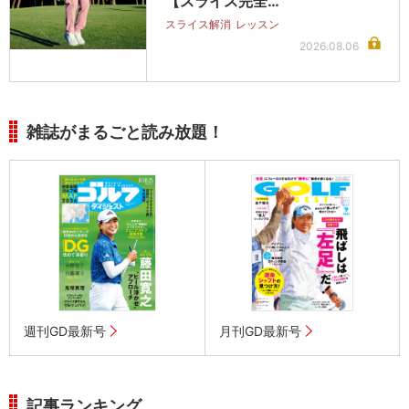
【スライス完全…
スライス解消
レッスン
2026.08.06
雑誌がまるごと読み放題！
週刊GD最新号
月刊GD最新号
記事ランキング