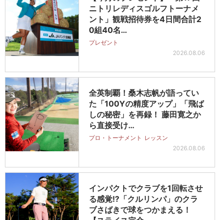
ニトリレディスゴルフトーナメ
ント」観戦招待券を4日間合計2
0組40名…
プレゼント
2026.08.06
全英制覇！桑木志帆が語ってい
た「100Yの精度アップ」「飛ば
しの秘密」を再録！ 藤田寛之か
ら直接受け…
プロ・トーナメント
レッスン
2026.08.06
インパクトでクラブを1回転させ
る感覚!?「クルリンパ」のクラ
ブさばきで球をつかまえる！