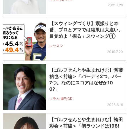
2021.7.29
【スウィングづくり】素振りと本
番、プロとアマでは結果は大違い。
目覚めよ「振る」スウィング①
レッスン
2019.7.20
【ゴルフせんとや生まれけむ】斉藤
祐也＜前編＞「バーディ2つ、パー
7つ。なのにスコアはなぜか10
0?」
コラム 週刊GD
2023.6.16
【ゴルフせんとや生まれけむ】袴田
彩会＜前編＞「初ラウンドは198!