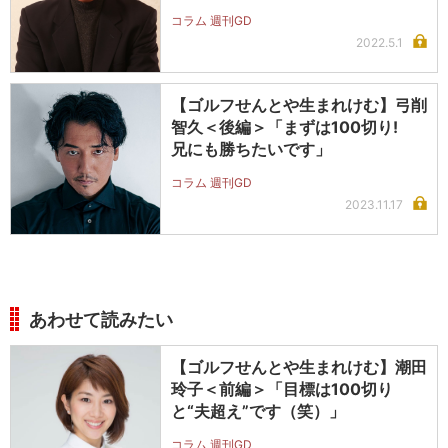
コラム 週刊GD
2022.5.1
【ゴルフせんとや生まれけむ】弓削
智久＜後編＞「まずは100切り!
兄にも勝ちたいです」
コラム 週刊GD
2023.11.17
あわせて読みたい
【ゴルフせんとや生まれけむ】潮田
玲子＜前編＞「目標は100切り
と“夫超え”です（笑）」
コラム 週刊GD