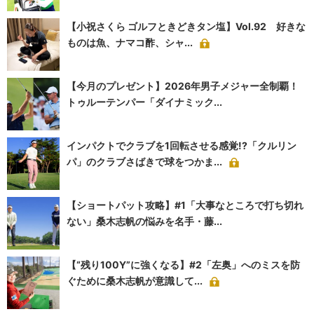
【小祝さくら ゴルフときどきタン塩】Vol.92 好きな
ものは魚、ナマコ酢、シャ...
【今月のプレゼント】2026年男子メジャー全制覇！
トゥルーテンパー「ダイナミック...
インパクトでクラブを1回転させる感覚!?「クルリン
パ」のクラブさばきで球をつかま...
【ショートパット攻略】#1「大事なところで打ち切れ
ない」桑木志帆の悩みを名手・藤...
【“残り100Y”に強くなる】#2「左奥」へのミスを防
ぐために桑木志帆が意識して...