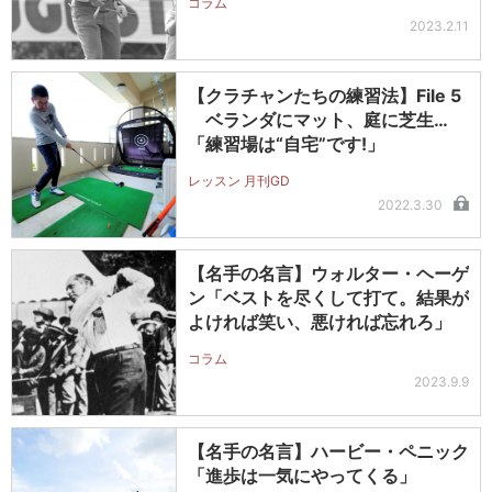
コラム
2023.2.11
【クラチャンたちの練習法】File 5
ベランダにマット、庭に芝生…
「練習場は“自宅”です!」
レッスン 月刊GD
2022.3.30
【名手の名言】ウォルター・ヘーゲ
ン「ベストを尽くして打て。結果が
よければ笑い、悪ければ忘れろ」
コラム
2023.9.9
【名手の名言】ハービー・ペニック
「進歩は一気にやってくる」