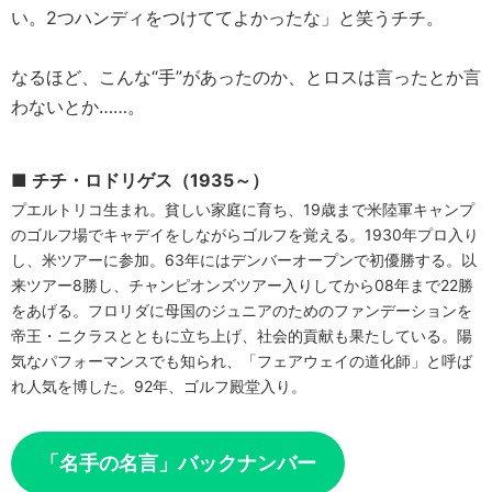
い。2つハンディをつけててよかったな」と笑うチチ。
なるほど、こんな“手”があったのか、とロスは言ったとか言
わないとか……。
■ チチ・ロドリゲス（1935～）
プエルトリコ生まれ。貧しい家庭に育ち、19歳まで米陸軍キャンプ
のゴルフ場でキャデイをしながらゴルフを覚える。1930年プロ入り
し、米ツアーに参加。63年にはデンバーオープンで初優勝する。以
来ツアー8勝し、チャンピオンズツアー入りしてから08年まで22勝
をあげる。フロリダに母国のジュニアのためのファンデーションを
帝王・ニクラスとともに立ち上げ、社会的貢献も果たしている。陽
気なパフォーマンスでも知られ、「フェアウェイの道化師」と呼ば
れ人気を博した。92年、ゴルフ殿堂入り。
「名手の名言」バックナンバー