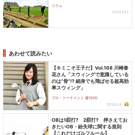
コラム
2024.6.17
あわせて読みたい
【キミこそ王子だ】Vol.168 川崎春
花さん「スウィングで意識している
のは“骨”!? 細身でも飛ばせる超高効
率スウィング」
プロ・トーナメント 週刊GD
2018.6.4
OBは1罰打? 2罰打? 押さえてお
きたいOB・紛失球に関する規則
【これだけゴルフルール】