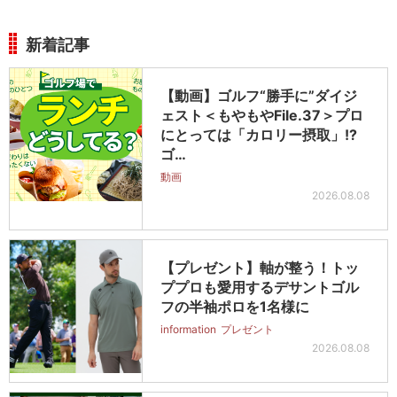
新着記事
【動画】ゴルフ“勝手に”ダイジ
ェスト＜もやもやFile.37＞プロ
にとっては「カロリー摂取」!?
ゴ…
動画
2026.08.08
【プレゼント】軸が整う！トッ
ププロも愛用するデサントゴル
フの半袖ポロを1名様に
information
プレゼント
2026.08.08