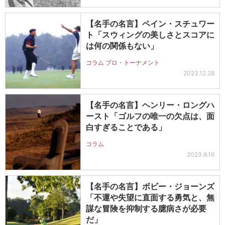
【名手の名言】ペイン・スチュワー
ト「スウィングの美しさとスコアに
は何の関係もない」
コラム プロ・トーナメント
2023.12.28
【名手の名言】ヘンリー・ロングハ
ースト「ゴルフの唯一の欠点は、面
白すぎることである」
コラム
2023.9.16
【名手の名言】ボビー・ジョーンズ
「不運や失望に直面する勇気と、無
謀な冒険を抑制する臆病さが必要
だ」