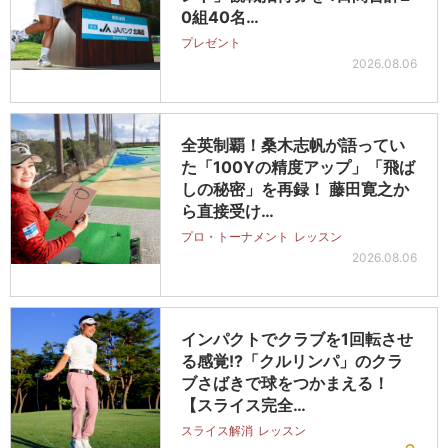
0組40名…
プレゼント
2026.08.06
全英制覇！桑木志帆が語ってい
た「100Yの精度アップ」「飛ば
しの秘密」を再録！ 藤田寛之か
ら直接受け…
プロ・トーナメント
レッスン
2026.08.06
インパクトでクラブを1回転させ
る感覚!?「クルリンパ」のクラ
ブさばきで球をつかまえる！
【スライス完全…
スライス解消
レッスン