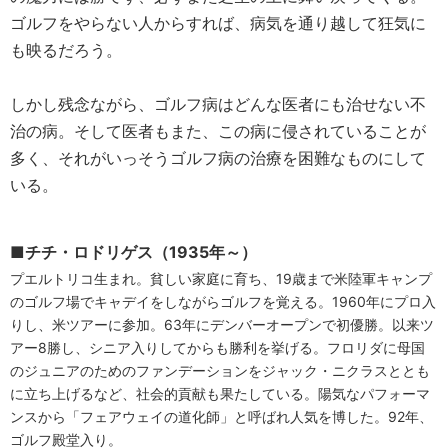
ゴルフをやらない人からすれば、病気を通り越して狂気に
も映るだろう。
しかし残念ながら、ゴルフ病はどんな医者にも治せない不
治の病。そして医者もまた、この病に侵されていることが
多く、それがいっそうゴルフ病の治療を困難なものにして
いる。
■チチ・ロドリゲス（1935年～）
プエルトリコ生まれ。貧しい家庭に育ち、19歳まで米陸軍キャンプ
のゴルフ場でキャデイをしながらゴルフを覚える。1960年にプロ入
りし、米ツアーに参加。63年にデンバーオープンで初優勝。以来ツ
アー8勝し、シニア入りしてからも勝利を挙げる。フロリダに母国
のジュニアのためのファンデーションをジャック・ニクラスととも
に立ち上げるなど、社会的貢献も果たしている。陽気なパフォーマ
ンスから「フェアウェイの道化師」と呼ばれ人気を博した。92年、
ゴルフ殿堂入り。