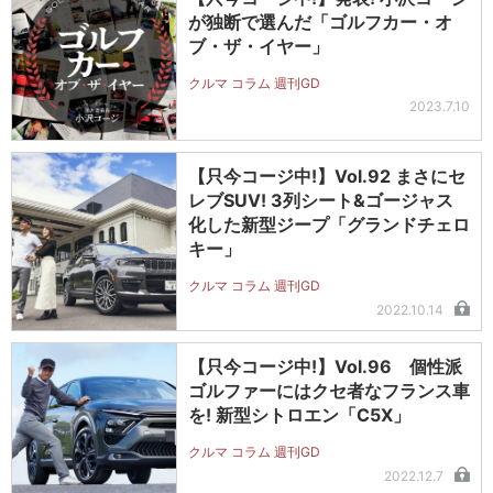
が独断で選んだ「ゴルフカー・オ
ブ・ザ・イヤー」
クルマ コラム 週刊GD
2023.7.10
【只今コージ中!】Vol.92 まさにセ
レブSUV! 3列シート&ゴージャス
化した新型ジープ「グランドチェロ
キー」
クルマ コラム 週刊GD
2022.10.14
【只今コージ中!】Vol.96 個性派
ゴルファーにはクセ者なフランス車
を! 新型シトロエン「C5X」
クルマ コラム 週刊GD
2022.12.7