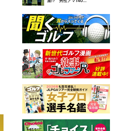
屋!? 男性アマ140...