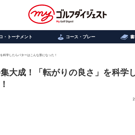
ロ・トーナメント
コース・プレー
書
」を科学したらパターはこんな形になった！
の集大成！「転がりの良さ」を科学
！
2