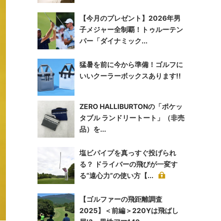
【今月のプレゼント】2026年男
子メジャー全制覇！トゥルーテン
パー「ダイナミック...
猛暑を前に今から準備！ゴルフに
いいクーラーボックスあります!!
ZERO HALLIBURTONの「ポケッ
タブル ランドリートート」（非売
品）を...
塩ビパイプを真っすぐ投げられ
る？ ドライバーの飛びが一変す
る“遠心力”の使い方【...
【ゴルファーの飛距離調査
2025】＜前編＞220Yは飛ばし