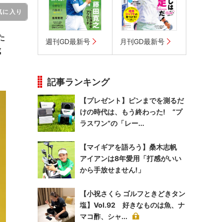
気に入り
た
週刊GD最新号
月刊GD最新号
成
記事ランキング
【プレゼント】ピンまでを測るだ
けの時代は、もう終わった! “プ
ラスワン”の「レー...
【マイギアを語ろう】桑木志帆
アイアンは8年愛用「打感がいい
から手放せません!」
【小祝さくら ゴルフときどきタン
塩】Vol.92 好きなものは魚、ナ
マコ酢、シャ...