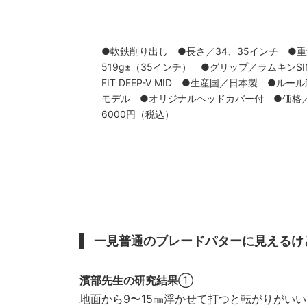
●軟鉄削り出し ●長さ／34、35インチ ●
519g±（35インチ） ●グリップ／ラムキンSI
FIT DEEP-V MID ●生産国／日本製 ●ルー
モデル ●オリジナルヘッドカバー付 ●価格
6000円（税込）
一見普通のブレードパターに見えるけ
濱部先生の研究結果
①
地面から9〜15㎜浮かせて打つと転がりがい