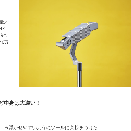
重量／
NK
ル適合
／6万
ど中身は大違い！
い！→浮かせやすいようにソールに突起をつけた