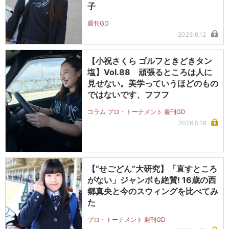
子
週刊GD
2023.6.12
【小祝さくら ゴルフときどきタン
塩】Vol.88 頑張るところは人に
見せない。美学っていうほどのもの
ではないです、フフフ
コラム プロ・トーナメント 週刊GD
2026.5.19
【“せごどん”大研究】「直すところ
がない」ジャンボも絶賛! 16歳の西
郷真央と今のスウィングを比べてみ
た
プロ・トーナメント 週刊GD