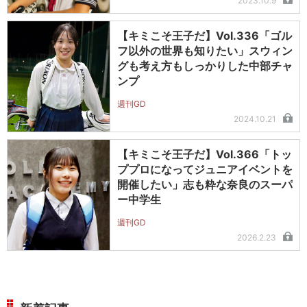
2023.10.9
【キミこそ王子だ】Vol.336「ゴル
フ以外の世界も知りたい」スウィン
グも考え方もしっかりした中部チャ
ンプ
週刊GD
2024.10.21
【キミこそ王子だ】Vol.366「トッ
ププロになってジュニアイベントを
開催したい」志も粋な奈良のスーパ
ー中学生
週刊GD
2026.2.23