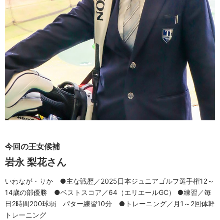
今回の王女候補
岩永 梨花
さん
いわなが・りか ●主な戦歴／2025日本ジュニアゴルフ選手権12～
14歳の部優勝 ●ベストスコア／64（エリエールGC） ●練習／毎
日2時間200球弱 パター練習10分 ●トレーニング／月1～2回体幹
トレーニング