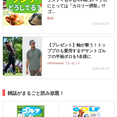
にとっては「カロリー摂取」!?
ゴ…
動画
2026.08.08
【プレゼント】軸が整う！トッ
ププロも愛用するデサントゴル
フの半袖ポロを1名様に
information
プレゼント
2026.08.08
雑誌がまるごと読み放題！