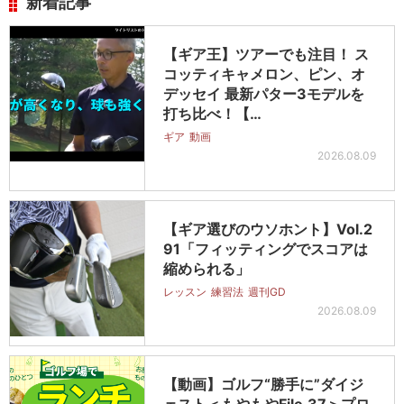
新着記事
【ギア王】ツアーでも注目！ ス
コッティキャメロン、ピン、オ
デッセイ 最新パター3モデルを
打ち比べ！【…
ギア
動画
2026.08.09
【ギア選びのウソホント】Vol.2
91「フィッティングでスコアは
縮められる」
レッスン
練習法
週刊GD
2026.08.09
【動画】ゴルフ“勝手に”ダイジ
ェスト＜もやもやFile.37＞プロ