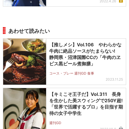
2022.4.26
あわせて読みたい
【推しメシ】Vol.106 やわらかな
牛肉に絶品ソースがたまらない!
静岡県・沼津国際CCの「牛肉のヱ
ビス黒ビール煮御膳」
コース・プレー 週刊GD 食事
2023.11.25
【キミこそ王子だ】Vol.311 長身
を生かした美スウィングで250Y超!
「世界で活躍するプロ」を目指す期
待の女子中学生
週刊GD