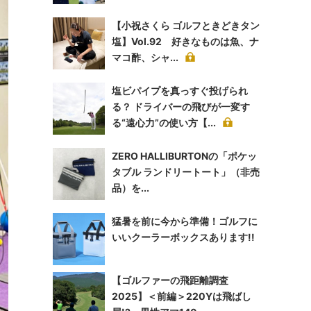
【小祝さくら ゴルフときどきタン
塩】Vol.92 好きなものは魚、ナ
マコ酢、シャ...
塩ビパイプを真っすぐ投げられ
る？ ドライバーの飛びが一変す
る“遠心力”の使い方【...
ZERO HALLIBURTONの「ポケッ
タブル ランドリートート」（非売
品）を...
猛暑を前に今から準備！ゴルフに
いいクーラーボックスあります!!
【ゴルファーの飛距離調査
2025】＜前編＞220Yは飛ばし