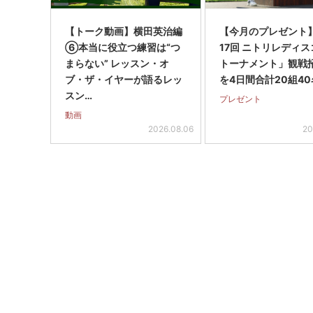
【トーク動画】横田英治編
【今月のプレゼント
⑥本当に役立つ練習は“つ
17回 ニトリレディ
まらない” レッスン・オ
トーナメント」観戦
ブ・ザ・イヤーが語るレッ
を4日間合計20組40
スン…
プレゼント
動画
2026.08.06
20