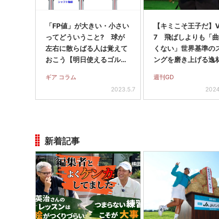
「FP値」が大きい・小さい
【キミこそ王子だ】Vo
ってどういうこと? 球が
7 飛ばしよりも「
左右に散らばる人は覚えて
くない」世界基準の
おこう【明日使えるゴルフ
ングを磨き上げる逸
用語】
ギア コラム
週刊GD
2023.5.7
2024
新着記事