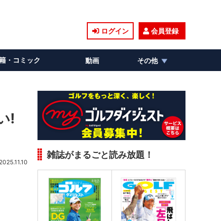
ログイン
会員登録
籍・コミック
動画
その他
い!
雑誌がまるごと読み放題！
2025.11.10