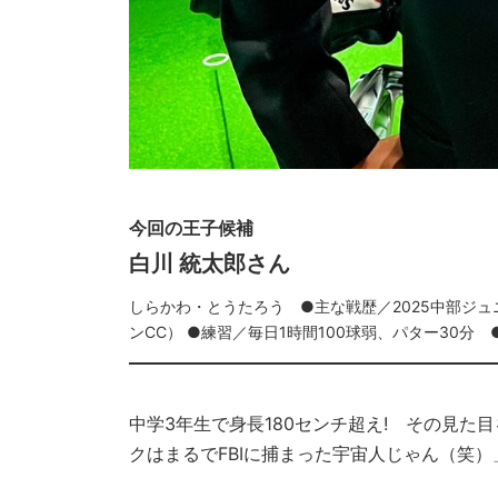
今回の王子候補
白川 統太郎
さん
しらかわ・とうたろう ●主な戦歴／2025中部ジュニ
ンCC） ●練習／毎日1時間100球弱、パター30分 
中学3年生で身長180センチ超え! その見
クはまるでFBIに捕まった宇宙人じゃん（笑