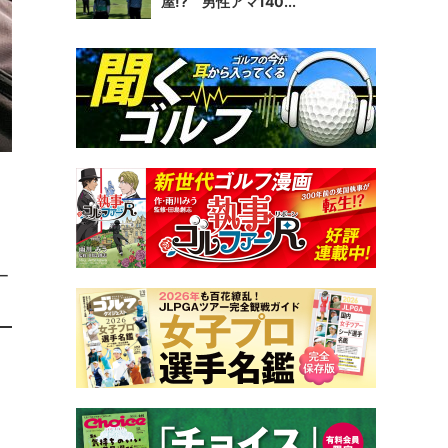
屋!? 男性アマ140...
ー