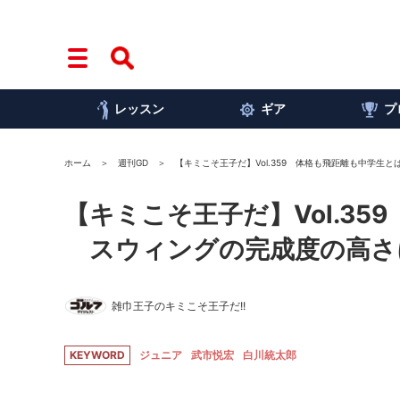
レッスン
ギア
プ
ホーム
週刊GD
【キミこそ王子だ】Vol.359 体格も飛距離も中学生
【キミこそ王子だ】Vol.3
スウィングの完成度の高さ
雑巾王子のキミこそ王子だ!!
KEYWORD
ジュニア
武市悦宏
白川統太郎