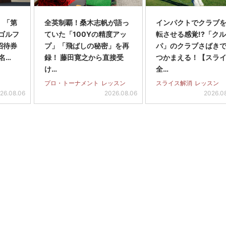
】「第
全英制覇！桑木志帆が語っ
インパクトでクラブを
スゴルフ
ていた「100Yの精度アッ
転させる感覚!?「ク
招待券
プ」「飛ばしの秘密」を再
パ」のクラブさばき
名…
録！ 藤田寛之から直接受
つかまえる！【スラ
け…
全…
プロ・トーナメント
レッスン
スライス解消
レッスン
26.08.06
2026.08.06
2026.0