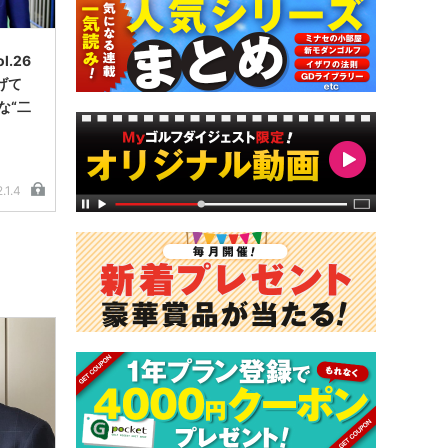
.26
げて
な“二
.1.4