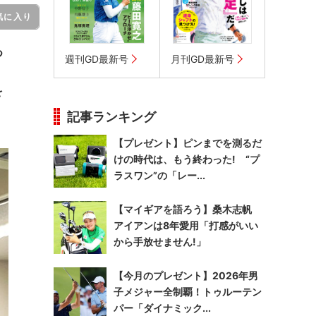
気に入り
つ
週刊GD最新号
月刊GD最新号
を
記事ランキング
【プレゼント】ピンまでを測るだ
けの時代は、もう終わった! “プ
ラスワン”の「レー...
【マイギアを語ろう】桑木志帆
アイアンは8年愛用「打感がいい
から手放せません!」
【今月のプレゼント】2026年男
子メジャー全制覇！トゥルーテン
パー「ダイナミック...