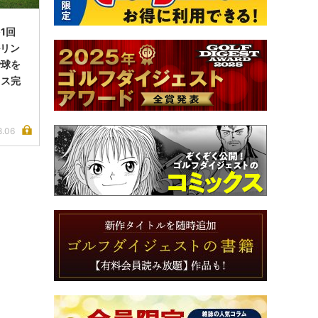
1回
ルリン
で球を
イス完
8.06