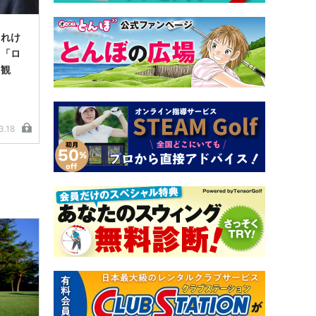
まれけ
＞「ロ
フ観
3.18