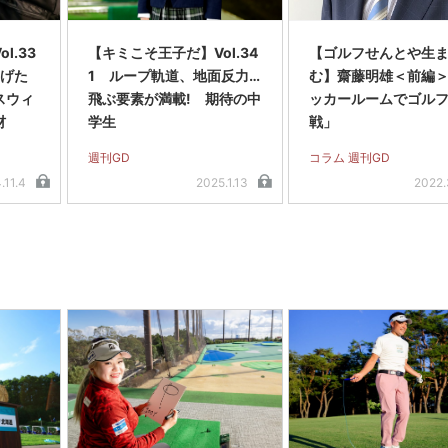
l.33
【キミこそ王子だ】Vol.34
【ゴルフせんとや生
曲げた
1 ループ軌道、地面反力…
む】齋藤明雄＜前編
スウィ
飛ぶ要素が満載! 期待の中
ッカールームでゴル
材
学生
戦」
週刊GD
コラム 週刊GD
.11.4
2025.1.13
2022.