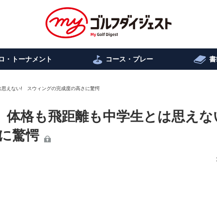
ロ・トーナメント
コース・プレー
書
とは思えない! スウィングの完成度の高さに驚愕
59 体格も飛距離も中学生とは思えな
に驚愕