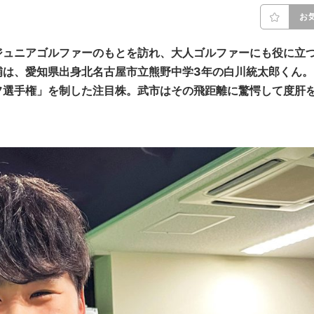
お
ジュニアゴルファーのもとを訪れ、大人ゴルファーにも役に立
補は、愛知県出身北名古屋市立熊野中学3年の白川統太郎くん。
フ選手権」を制した注目株。武市はその飛距離に驚愕して度肝