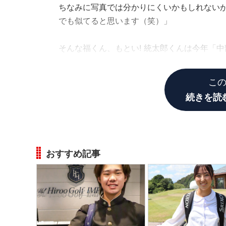
ちなみに写真では分かりにくいかもしれないが
でも似てると思います（笑）」
そんな福くん、もとい! 統太郎くんは今年「
は父親の勧めで小1の頃。
こ
続きを読
おすすめ記事