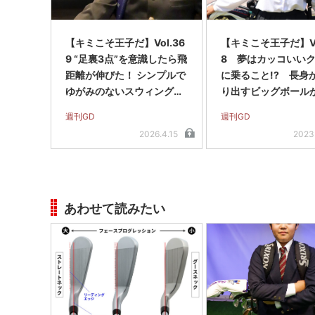
【キミこそ王子だ】Vol.36
【キミこそ王子だ】Vo
9 “足裏3点”を意識したら飛
8 夢はカッコいい
距離が伸びた！ シンプルで
に乗ること!? 長身
ゆがみのないスウィングの
り出すビッグボール
持ち主
の中部チャンプ
週刊GD
週刊GD
2026.4.15
2023
あわせて読みたい