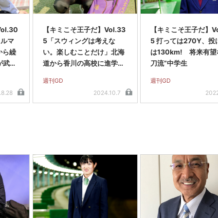
l.30
【キミこそ王子だ】Vol.33
【キミこそ王子だ】Vol
クルマ
5「スウィングは考えな
5 打っては270Y、投
から繰
い。楽しむことだけ」北海
は130km! 将来有望
が武器
道から香川の高校に進学し
刀流”中学生
た日本ジュニアチャンプ
週刊GD
週刊GD
.8.28
2024.10.7
2022