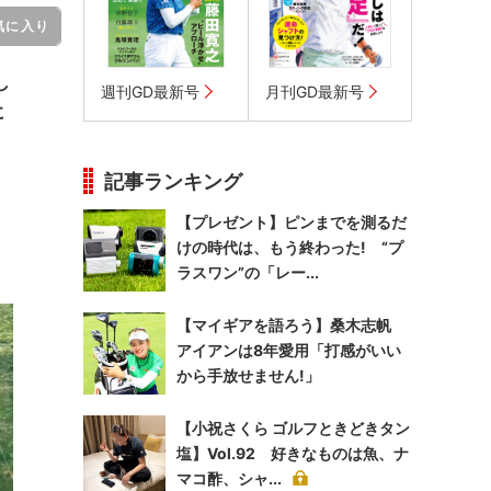
気に入り
し
週刊GD最新号
月刊GD最新号
に
記事ランキング
【プレゼント】ピンまでを測るだ
けの時代は、もう終わった! “プ
ラスワン”の「レー...
【マイギアを語ろう】桑木志帆
アイアンは8年愛用「打感がいい
から手放せません!」
【小祝さくら ゴルフときどきタン
塩】Vol.92 好きなものは魚、ナ
マコ酢、シャ...