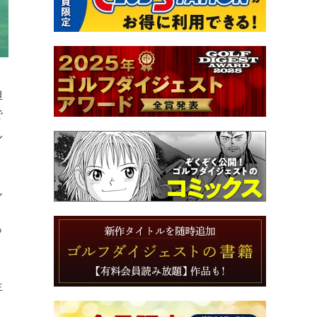
担
で
ん
ん
』
っ
生