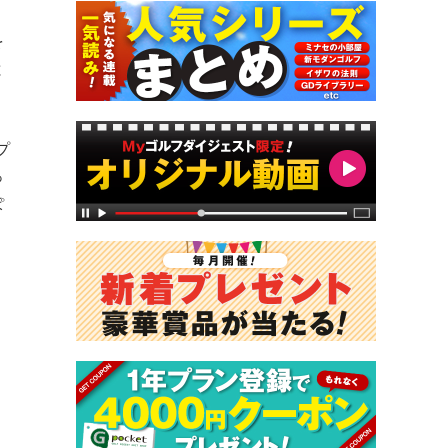
。
を
と
プ
っ
ぽ