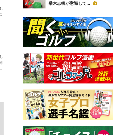
桑木志帆が意識して...
し
つ
し
聞