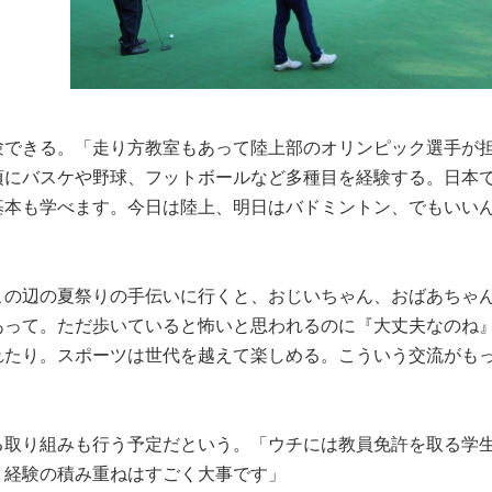
験できる。「走り方教室もあって陸上部のオリンピック選手が
頃にバスケや野球、フットボールなど多種目を経験する。日本
基本も学べます。今日は陸上、明日はバドミントン、でもいい
この辺の夏祭りの手伝いに行くと、おじいちゃん、おばあちゃ
あって。ただ歩いていると怖いと思われるのに『大丈夫なのね
れたり。スポーツは世代を越えて楽しめる。こういう交流がも
る取り組みも行う予定だという。「ウチには教員免許を取る学
う経験の積み重ねはすごく大事です」