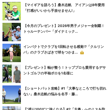
【マイギアを語ろう】桑木志帆 アイアンは8年愛用
「打感がいいから手放せません!」
【今月のプレゼント】2026年男子メジャー全制覇！
トゥルーテンパー「ダイナミック...
インパクトでクラブを1回転させる感覚!?「クルリン
パ」のクラブさばきで球をつかま...
【プレゼント】軸が整う！トッププロも愛用するデサ
ントゴルフの半袖ポロを1名様に
【ショートパット攻略】#1「大事なところで打ち切れ
ない」桑木志帆の悩みを名手・藤...
【“残り100Y”に強くなる】#2「左奥」へのミスを防