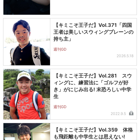
【キミこそ王子だ】Vol.371「四国
王者は美しいスウィングプレーンの
持ち主」
週刊GD
2026.5.18
【キミこそ王子だ】Vol.281 スウ
ィングに、練習法に「ゴルフが好
き」がにじみ出る! 末恐ろしい中学
生
週刊GD
2022.9.5
【キミこそ王子だ】Vol.359 体格
も飛距離も中学生とは思えない!