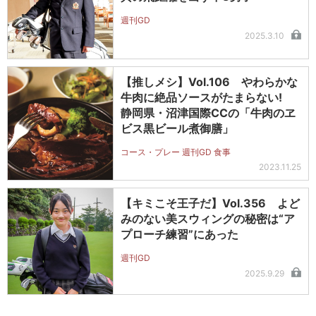
週刊GD
2025.3.10
【推しメシ】Vol.106 やわらかな
牛肉に絶品ソースがたまらない!
静岡県・沼津国際CCの「牛肉のヱ
ビス黒ビール煮御膳」
コース・プレー 週刊GD 食事
2023.11.25
【キミこそ王子だ】Vol.356 よど
みのない美スウィングの秘密は“ア
プローチ練習”にあった
週刊GD
2025.9.29