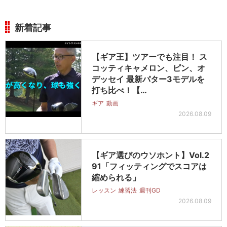
新着記事
【ギア王】ツアーでも注目！ ス
コッティキャメロン、ピン、オ
デッセイ 最新パター3モデルを
打ち比べ！【…
ギア
動画
2026.08.09
【ギア選びのウソホント】Vol.2
91「フィッティングでスコアは
縮められる」
レッスン
練習法
週刊GD
2026.08.09