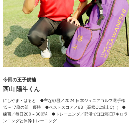
今回の王子候補
西山 陽斗くん
にしやま・はると ●主な戦歴／2024 日本ジュニアゴルフ選手権
15～17歳の部 優勝 ●ベストスコア／63（高松CC城山C）） ●
練習／毎日200～300球 ●トレーニング／部活でほぼ毎日7キロラ
ンニングと体幹トレーニング