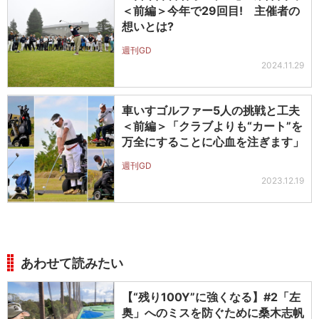
＜前編＞今年で29回目! 主催者の
想いとは?
週刊GD
2024.11.29
車いすゴルファー5人の挑戦と工夫
＜前編＞「クラブよりも“カート”を
万全にすることに心血を注ぎます」
週刊GD
2023.12.19
あわせて読みたい
【“残り100Y”に強くなる】#2「左
奥」へのミスを防ぐために桑木志帆