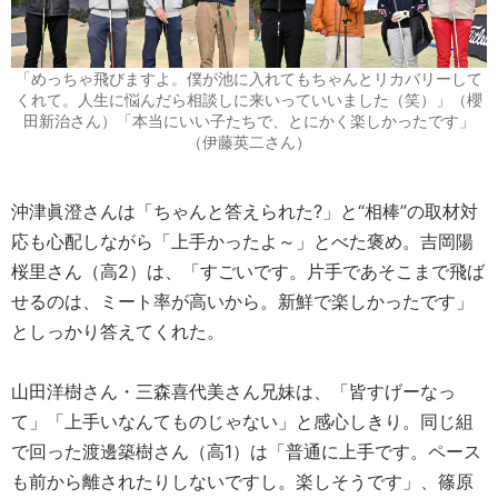
「めっちゃ飛びますよ。僕が池に入れてもちゃんとリカバリーして
くれて。人生に悩んだら相談しに来いっていいました（笑）」（櫻
田新治さん）「本当にいい子たちで、とにかく楽しかったです」
（伊藤英二さん）
沖津眞澄さんは「ちゃんと答えられた?」と“相棒”の取材対
応も心配しながら「上手かったよ～」とべた褒め。吉岡陽
桜里さん（高2）は、「すごいです。片手であそこまで飛ば
せるのは、ミート率が高いから。新鮮で楽しかったです」
としっかり答えてくれた。
山田洋樹さん・三森喜代美さん兄妹は、「皆すげーなっ
て」「上手いなんてものじゃない」と感心しきり。同じ組
で回った渡邊築樹さん（高1）は「普通に上手です。ペース
も前から離されたりしないですし。楽しそうです」、篠原