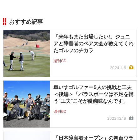
おすすめ記事
「来年もまた出場したい!」ジュニ
アと障害者のペア大会が教えてくれ
たゴルフのチカラ
週刊GD
2024.4.6
車いすゴルファー5人の挑戦と工夫
＜後編＞「パラスポーツは不足を補
う“工夫”こそが醍醐味なんです」
週刊GD
2023.12.19
「日本障害者オープン」の舞台ウラ