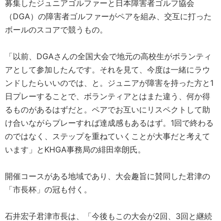
募集したジュニアゴルファーと日本障害者ゴルフ協会
（DGA）の障害者ゴルファーがペアを組み、交互に打った
ボールのスコアで競うもの。
「以前、DGAさんの全国大会で地元の高校生がボランティ
アとして参加したんです。それを見て、今度は一緒にラウ
ンドしたらいいのでは、と。ジュニアが障害を持った方と1
日プレーすることで、ボランティアとはまた違う、何か得
るものがあるはずだと。ペアでお互いにリスペクトして助
け合いながらプレーすれば達成感もあるはず。1回で終わる
のではなく、ステップを重ねていくことが大事だと考えて
います」とKHGA事務局の緋田幸朗氏。
開催コースがある地域であり、大会趣旨に賛同した君津の
「市長杯」の冠も付く。
石井宏子君津市長は、「今後もこの大会が2回、3回と継続