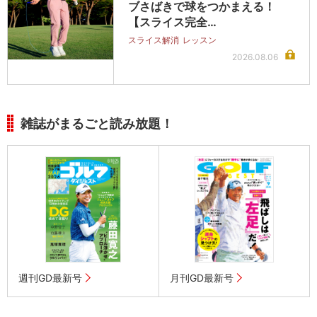
ブさばきで球をつかまえる！
【スライス完全…
スライス解消
レッスン
2026.08.06
雑誌がまるごと読み放題！
週刊GD最新号
月刊GD最新号