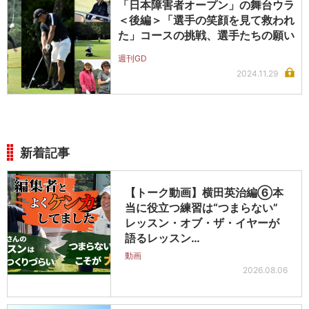
「日本障害者オープン」の舞台ウラ
＜後編＞「選手の笑顔を見て救われ
た」コースの挑戦、選手たちの願い
週刊GD
2024.11.29
新着記事
【トーク動画】横田英治編⑥本
当に役立つ練習は“つまらない”
レッスン・オブ・ザ・イヤーが
語るレッスン…
動画
2026.08.06