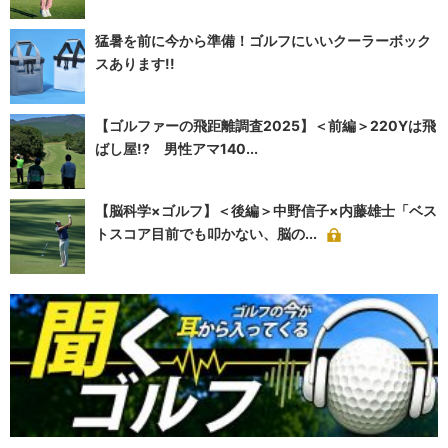
猛暑を前に今から準備！ゴルフにいいクーラーボック
スあります!!
【ゴルファーの飛距離調査2025】＜前編＞220Yは飛
ばし屋!? 男性アマ140...
【脳科学×ゴルフ】＜後編＞中野信子×内藤雄士「ベス
トスコア目前でも叩かない、脳の...