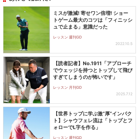
ミスが激減! 寄せワン倍増! ショー
トゲーム最大のコツは「フィニッシ
ュで止まる」意識だった
レッスン 週刊GD
2022.10.5
【読者記者】No.1911「アプローチ
でウェッジを持つとトップして飛び
すぎてしまうのが怖いです」
レッスン 月刊GD
2025.7.12
【世界トップに学ぶ激“厚”インパク
ト】シャウフェレ流は「トップとフ
ォローでL字を作る」
レッスン 週刊GD