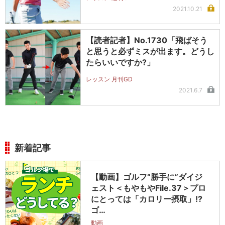
2021.10.21
【読者記者】No.1730「飛ばそう
と思うと必ずミスが出ます。どうし
たらいいですか?」
レッスン 月刊GD
2021.6.7
新着記事
【動画】ゴルフ“勝手に”ダイジ
ェスト＜もやもやFile.37＞プロ
にとっては「カロリー摂取」!?
ゴ…
動画