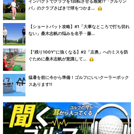
インパクトでクラブを1回転させる感覚!?「クルリン
パ」のクラブさばきで球をつかま...
【ショートパット攻略】#1「大事なところで打ち切れ
ない」桑木志帆の悩みを名手・藤...
【“残り100Y”に強くなる】#2「左奥」へのミスを防
ぐために桑木志帆が意識して...
猛暑を前に今から準備！ゴルフにいいクーラーボック
スあります!!