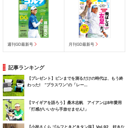
週刊GD最新号
月刊GD最新号
記事ランキング
【プレゼント】ピンまでを測るだけの時代は、もう終
わった! “プラスワン”の「レー...
【マイギアを語ろう】桑木志帆 アイアンは8年愛用
「打感がいいから手放せません!」
【小祝さくら ゴルフときどきタン塩】Vol.92 好きな