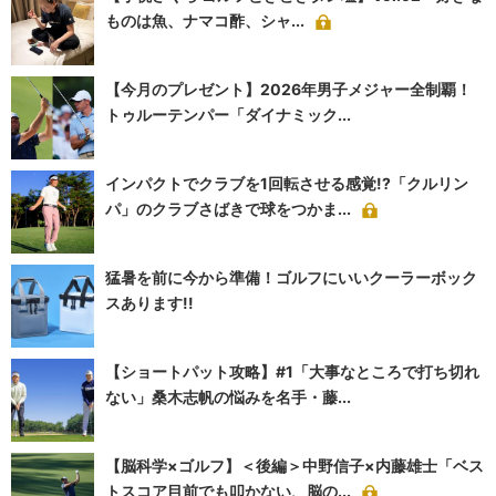
ものは魚、ナマコ酢、シャ...
【今月のプレゼント】2026年男子メジャー全制覇！
トゥルーテンパー「ダイナミック...
インパクトでクラブを1回転させる感覚!?「クルリン
パ」のクラブさばきで球をつかま...
猛暑を前に今から準備！ゴルフにいいクーラーボック
スあります!!
【ショートパット攻略】#1「大事なところで打ち切れ
ない」桑木志帆の悩みを名手・藤...
【脳科学×ゴルフ】＜後編＞中野信子×内藤雄士「ベス
トスコア目前でも叩かない、脳の...