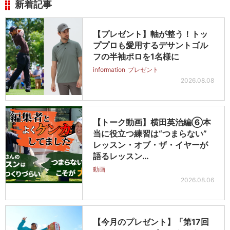
新着記事
【プレゼント】軸が整う！トッ
ププロも愛用するデサントゴル
フの半袖ポロを1名様に
information
プレゼント
2026.08.08
【トーク動画】横田英治編⑥本
当に役立つ練習は“つまらない”
レッスン・オブ・ザ・イヤーが
語るレッスン…
動画
2026.08.06
【今月のプレゼント】「第17回