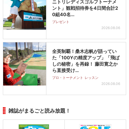
ニトリレディスゴルフトーナメ
ント」観戦招待券を4日間合計2
0組40名…
プレゼント
2026.08.06
全英制覇！桑木志帆が語ってい
た「100Yの精度アップ」「飛ば
しの秘密」を再録！ 藤田寛之か
ら直接受け…
プロ・トーナメント
レッスン
2026.08.06
雑誌がまるごと読み放題！