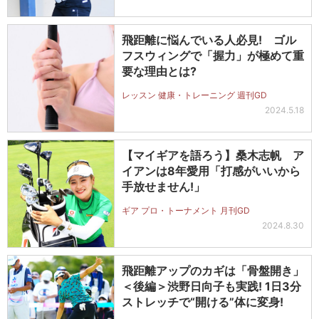
飛距離に悩んでいる人必見! ゴル
フスウィングで「握力」が極めて重
要な理由とは?
レッスン 健康・トレーニング 週刊GD
2024.5.18
【マイギアを語ろう】桑木志帆 ア
イアンは8年愛用「打感がいいから
手放せません!」
ギア プロ・トーナメント 月刊GD
2024.8.30
飛距離アップのカギは「骨盤開き」
＜後編＞渋野日向子も実践! 1日3分
ストレッチで“開ける”体に変身!