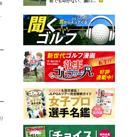
前でも叩かない、脳の...
股
り