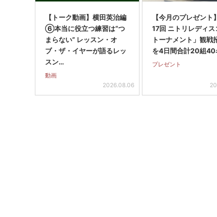
【トーク動画】横田英治編
【今月のプレゼント
⑥本当に役立つ練習は“つ
17回 ニトリレディ
まらない” レッスン・オ
トーナメント」観戦
ブ・ザ・イヤーが語るレッ
を4日間合計20組40
スン…
プレゼント
動画
2026.08.06
20