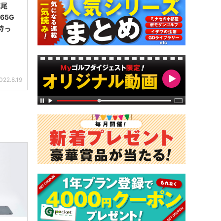
ボ尾
65G
持っ
022.8.19