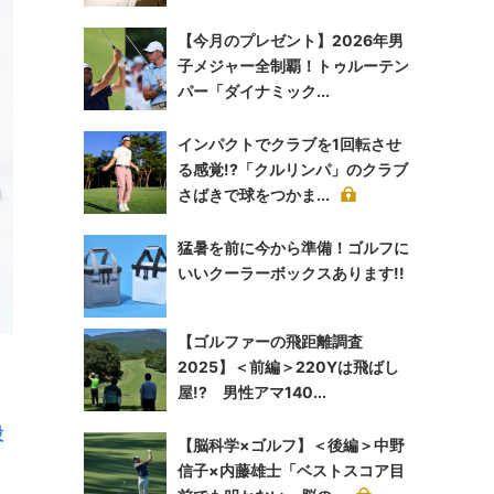
【今月のプレゼント】2026年男
子メジャー全制覇！トゥルーテン
パー「ダイナミック...
インパクトでクラブを1回転させ
る感覚!?「クルリンパ」のクラブ
さばきで球をつかま...
猛暑を前に今から準備！ゴルフに
いいクーラーボックスあります!!
【ゴルファーの飛距離調査
2025】＜前編＞220Yは飛ばし
屋!? 男性アマ140...
股
【脳科学×ゴルフ】＜後編＞中野
信子×内藤雄士「ベストスコア目