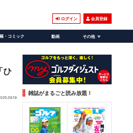
ログイン
会員登録
籍・コミック
動画
その他
「ひ
雑誌がまるごと読み放題！
2025.09.19