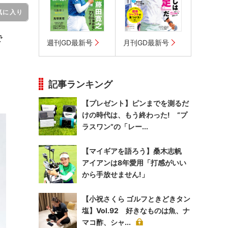
気に入り
で
週刊GD最新号
月刊GD最新号
記事ランキング
【プレゼント】ピンまでを測るだ
けの時代は、もう終わった! “プ
ラスワン”の「レー...
【マイギアを語ろう】桑木志帆
アイアンは8年愛用「打感がいい
から手放せません!」
【小祝さくら ゴルフときどきタン
塩】Vol.92 好きなものは魚、ナ
マコ酢、シャ...