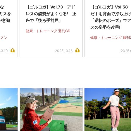
くな
【ゴルヨガ】Vol.73 アド
【ゴルヨガ】Vol.58
ミスを
レスの姿勢がよくなる! 正
だ手を背面で持ち上
が意識
座で「後ろ手前屈」
「逆転のポーズ」で
スの姿勢を改善!
健康・トレーニング 週刊GD
ッスン
健康・トレーニング 週刊
.3.19
2025.10.16
2025.