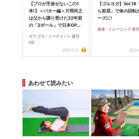
【プロが手放せないこの1
【ゴルヨガ】Vol.1
本!】＜パター編＞片岡尚之
ら前屈」で体の回転
は父から譲り受けた22年前
ーズに!
の「2ボール」で日本OP制
健康・トレーニング 週刊
覇!
ギア プロ・トーナメント 週刊
GD
2025.11.3
2024
あわせて読みたい