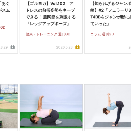
8「あぐ
【ゴルヨガ】Vol.102 ア
【知られざるジャン
がスム
ドレスの前傾姿勢をキープ
崎】#2「フェラーリ3
できる！ 股関節を刺激する
T4BBをジャンボ邸に
「レッグアップポーズ」
ていった」
GD
健康・トレーニング 週刊GD
コラム 週刊GD
.8.29
2026.5.28
2