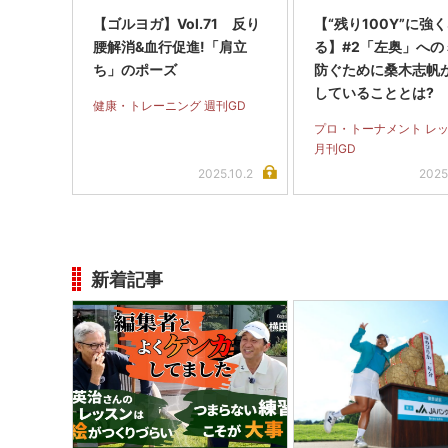
【ゴルヨガ】Vol.71 反り
【“残り100Y”に強
腰解消&血行促進!「肩立
る】#2「左奥」への
ち」のポーズ
防ぐために桑木志帆
していることとは?
健康・トレーニング 週刊GD
プロ・トーナメント レ
月刊GD
2025.10.2
2025
新着記事