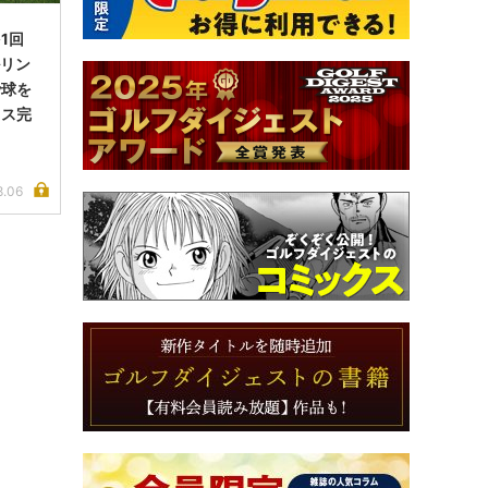
1回
ルリン
で球を
イス完
8.06