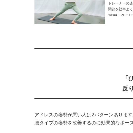
トレーナーの斎
関節を効率よく伸ば
Yasui PHOTO／A
……
「
反
アドレスの姿勢が悪い人は2パターンあります
腰タイプの姿勢を改善するのに効果的なポー