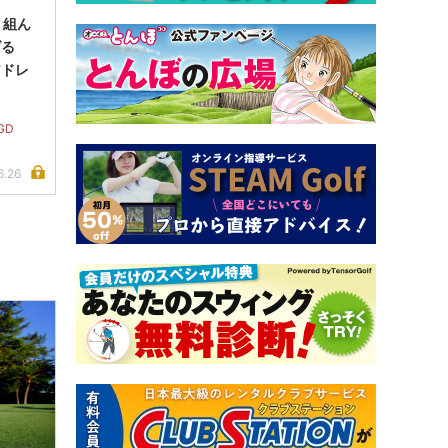
 組ん
げる
アドレ
GD
6.26