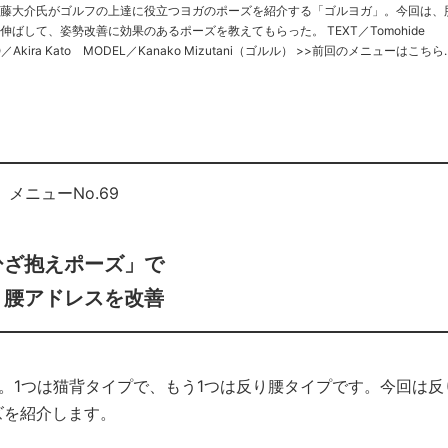
藤大介氏がゴルフの上達に役立つヨガのポーズを紹介する「ゴルヨガ」。今回は、
して、姿勢改善に効果のあるポーズを教えてもらった。 TEXT／Tomohide
kira Kato MODEL／Kanako Mizutani（ゴルル） >>前回のメニューはこちら
メニューNo.69
ひざ抱えポーズ」
で
り腰アドレスを改善
。1つは猫背タイプで、もう1つは反り腰タイプです。今回は反
ズを紹介します。