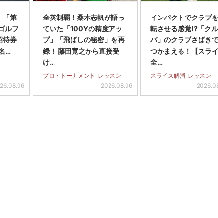
】「第
全英制覇！桑木志帆が語っ
インパクトでクラブを
スゴルフ
ていた「100Yの精度アッ
転させる感覚!?「ク
招待券
プ」「飛ばしの秘密」を再
パ」のクラブさばき
名…
録！ 藤田寛之から直接受
つかまえる！【スラ
け…
全…
プロ・トーナメント
レッスン
スライス解消
レッスン
26.08.06
2026.08.06
2026.0