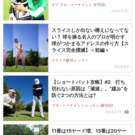
ギア プロ・トーナメント 月刊GD
2024.8.30
スライスしか出ない構えになってな
い？ 球を操る名人のプロが明かす
球がつかまるアドレスの作り方【ス
ライス完全撲滅】＜前編＞
スライス解消 レッスン
2026.8.6
【ショートパット攻略】#2 打ち
切れない原因は「減速」。“緩み”を
防ぐ2つの方法とは?
プロ・トーナメント レッスン 週刊GD
2024.2.12
11番は15ヤード増、15番は20ヤー