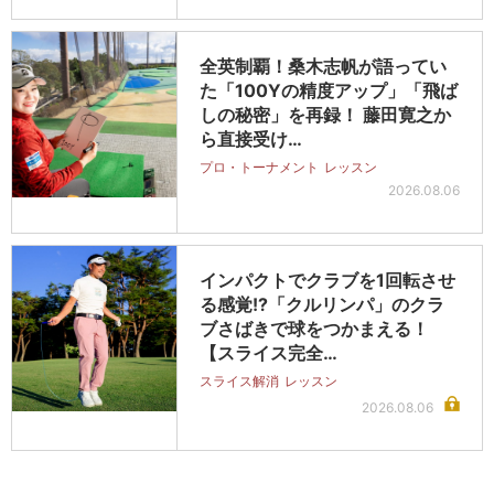
全英制覇！桑木志帆が語ってい
た「100Yの精度アップ」「飛ば
しの秘密」を再録！ 藤田寛之か
ら直接受け…
プロ・トーナメント
レッスン
2026.08.06
インパクトでクラブを1回転させ
る感覚!?「クルリンパ」のクラ
ブさばきで球をつかまえる！
【スライス完全…
スライス解消
レッスン
2026.08.06