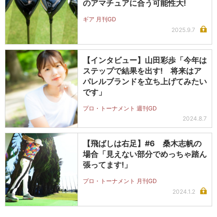
のアマチュアに合う可能性大!
ギア 月刊GD
2025.9.7
【インタビュー】山田彩歩「今年は
ステップで結果を出す! 将来はア
パレルブランドを立ち上げてみたい
です」
プロ・トーナメント 週刊GD
2024.8.7
【飛ばしは右足】#6 桑木志帆の
場合「見えない部分でめっちゃ踏ん
張ってます!」
プロ・トーナメント 月刊GD
2024.1.2