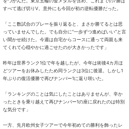
をつかんだ。東京五輪の金メダルを含め、これまでの7勝は
すべて逃げ切りV。意外にも今回が初の逆転優勝だった。
「ここ数試合のプレーを振り返ると、まさか勝てるとは思
っていませんでした。でも自分に“一歩ずつ進めばいい”と言
い聞かせ続けた。今週は自宅からコースに通って両親も来
てくれて心穏やかに過ごせたのが大きかったです」
昨年は世界ランク1位で年を越したが、今年は術後4カ月ほ
どツアーをお休みしたため同ランクは3位に後退。しかし1
年ぶりの復活優勝で再びナンバー1に返り咲いた。
「ランキングのことは気にしたことはありませんが、辛か
ったときを乗り越えて再びナンバー1の座に戻れたのは特別
な気分です」
一方、先月欧州女子ツアーで今年初めての勝利を飾ったレ