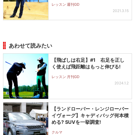
レッスン 週刊GD
2021.3.15
あわせて読みたい
【飛ばしは右足】#1 右足を正し
く使えば飛距離はもっと伸びる!
レッスン 月刊GD
2024.1.2
【ランドローバー・レンジローバー
イヴォーグ】キャディバッグ何本積
める? SUVを一挙調査!
クルマ