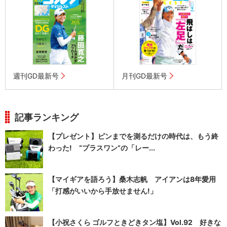
週刊GD最新号
月刊GD最新号
記事ランキング
【プレゼント】ピンまでを測るだけの時代は、もう終
わった! “プラスワン”の「レー...
【マイギアを語ろう】桑木志帆 アイアンは8年愛用
「打感がいいから手放せません!」
【小祝さくら ゴルフときどきタン塩】Vol.92 好きな