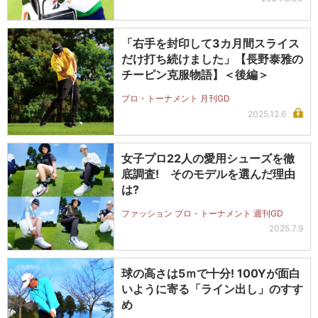
「右手を封印して3カ月間スライス
だけ打ち続けました」【長野泰雅の
チーピン克服物語】＜後編＞
プロ・トーナメント 月刊GD
2025.12.6
女子プロ22人の愛用シューズを徹
底調査! そのモデルを選んだ理由
は?
ファッション プロ・トーナメント 週刊GD
2025.7.9
球の高さは5ｍで十分! 100Yが面白
いように寄る「ライン出し」のすす
め