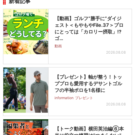
新着記事
【動画】ゴルフ“勝手に”ダイジ
ェスト＜もやもやFile.37＞プロ
にとっては「カロリー摂取」!?
ゴ…
動画
2026.08.08
【プレゼント】軸が整う！トッ
ププロも愛用するデサントゴル
フの半袖ポロを1名様に
information
プレゼント
2026.08.08
【トーク動画】横田英治編⑥本