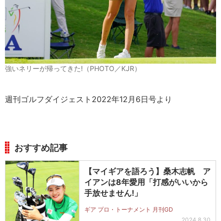
強いネリーが帰ってきた!（PHOTO／KJR）
週刊ゴルフダイジェスト2022年12月6日号より
おすすめ記事
【マイギアを語ろう】桑木志帆 ア
イアンは8年愛用「打感がいいから
手放せません!」
ギア プロ・トーナメント 月刊GD
2024.8.30