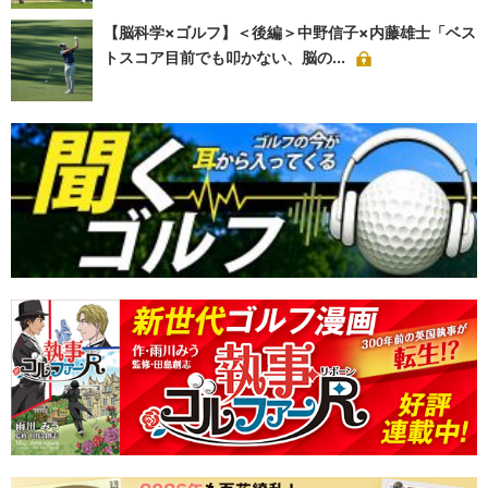
【脳科学×ゴルフ】＜後編＞中野信子×内藤雄士「ベス
トスコア目前でも叩かない、脳の...