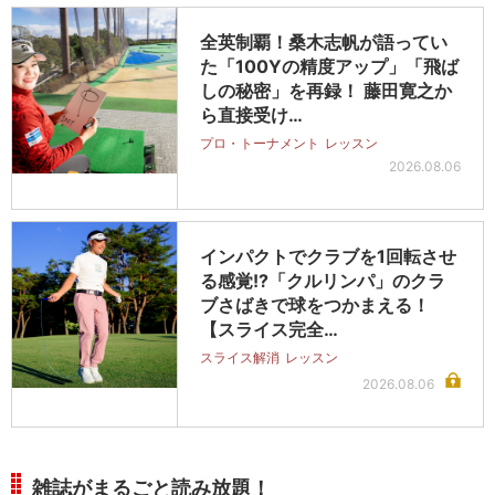
全英制覇！桑木志帆が語ってい
た「100Yの精度アップ」「飛ば
しの秘密」を再録！ 藤田寛之か
ら直接受け…
プロ・トーナメント
レッスン
2026.08.06
インパクトでクラブを1回転させ
る感覚!?「クルリンパ」のクラ
ブさばきで球をつかまえる！
【スライス完全…
スライス解消
レッスン
2026.08.06
雑誌がまるごと読み放題！