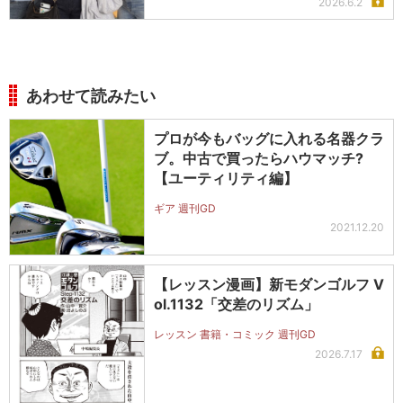
2026.6.2
あわせて読みたい
プロが今もバッグに入れる名器クラ
ブ。中古で買ったらハウマッチ?
【ユーティリティ編】
ギア 週刊GD
2021.12.20
【レッスン漫画】新モダンゴルフ V
ol.1132「交差のリズム」
レッスン 書籍・コミック 週刊GD
2026.7.17