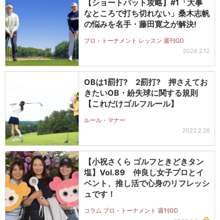
【ショートパット攻略】#1「大事
なところで打ち切れない」桑木志帆
の悩みを名手・藤田寛之が解決!
プロ・トーナメント レッスン 週刊GD
2024.2.12
OBは1罰打? 2罰打? 押さえてお
きたいOB・紛失球に関する規則
【これだけゴルフルール】
ルール・マナー
2022.2.26
【小祝さくら ゴルフときどきタン
塩】Vol.89 仲良し女子プロとイ
ベント、推し活で心身のリフレッシ
ュです！
コラム プロ・トーナメント 週刊GD