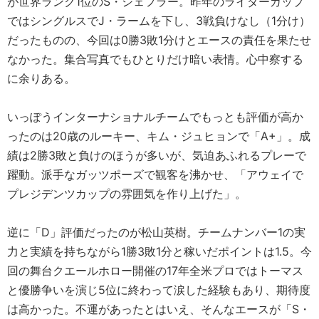
が世界ランク1位のS・シェフラー。昨年のライダーカップ
ではシングルスでJ・ラームを下し、3戦負けなし（1分け）
だったものの、今回は0勝3敗1分けとエースの責任を果たせ
なかった。集合写真でもひとりだけ暗い表情。心中察する
に余りある。
いっぽうインターナショナルチームでもっとも評価が高か
ったのは20歳のルーキー、キム・ジュヒョンで「A+」。成
績は2勝3敗と負けのほうが多いが、気迫あふれるプレーで
躍動。派手なガッツポーズで観客を沸かせ、「アウェイで
プレジデンツカップの雰囲気を作り上げた」。
逆に「D」評価だったのが松山英樹。チームナンバー1の実
力と実績を持ちながら1勝3敗1分と稼いだポイントは1.5。今
回の舞台クエールホロー開催の17年全米プロではトーマス
と優勝争いを演じ5位に終わって涙した経験もあり、期待度
は高かった。不運があったとはいえ、そんなエースが「S・