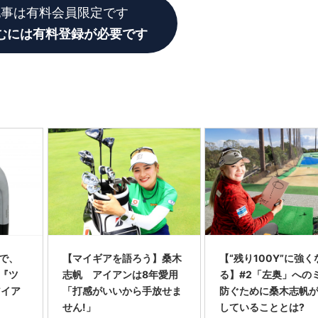
記事は有料会員限定です
むには有料登録が必要です
で、
【マイギアを語ろう】桑木
【“残り100Y”に強く
『ツ
志帆 アイアンは8年愛用
る】#2「左奥」への
アイア
「打感がいいから手放せま
防ぐために桑木志帆
せん!」
していることとは?