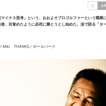
お
超マイナス思考」という、おおよそプロゴルファーという職業
向後、目覚めたように必死に勝とうとし始めた。涙で語る「タ
nori Miki THANKS／ボールパーク