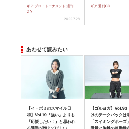
ギア プロ・トーナメント 週刊
ギア 週刊GD
GD
2022.7.28
あわせて読みたい
【イ・ボミのスマイル日
【ゴルヨガ】Vol.9
和】Vol.19『強い』よりも
けのテークバックは
『応援したい！』と思われ
「スイミングポーズ
る選手が増えてほしい
甲骨と胸椎の連動性