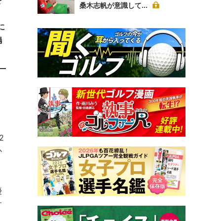
を
桑木志帆が意識して...
、
に
嗚
2
か
優
す