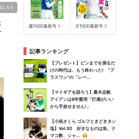
気に入り
に
週刊GD最新号
月刊GD最新号
ー
記事ランキング
【プレゼント】ピンまでを測るだ
けの時代は、もう終わった! “プ
ラスワン”の「レー...
【マイギアを語ろう】桑木志帆
アイアンは8年愛用「打感がいい
から手放せません!」
【小祝さくら ゴルフときどきタン
塩】Vol.92 好きなものは魚、ナ
マコ酢、シャ...