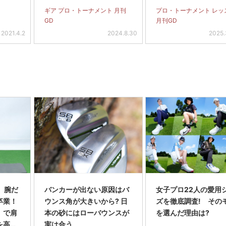
ギア プロ・トーナメント 月刊
プロ・トーナメント レッ
GD
月刊GD
2021.4.2
2024.8.30
2025.
3 腕だ
バンカーが出ない原因はバ
女子プロ22人の愛用
卒業！
ウンス角が大きいから? 日
ズを徹底調査! その
」で肩
本の砂にはローバウンスが
を選んだ理由は?
を高め
実は合う