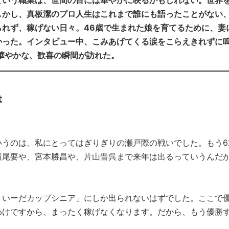
という職業は、世間の目には華やかに映るかもしれない。世界
しかし、真板潔のプロ人生はこれまで誰にも語ったことがない
れず、稼げない日々。46歳で生まれた娘を育てるために、妻
かった。インタビュー中、こみあげてくる涙をこらえきれずに
華やかな、歓喜の瞬間が訪れた。
は
うのは、私にとってはぎりぎりの瀬戸際の戦いでした。もう6
横尾要や、宮本勝昌や、片山晋呉まで来年は出るっていうんだ
。
まいーだカップシニア」にしか出られないはずでした。ここで
わけですから、まったく稼げなくなります。だから、もう優勝