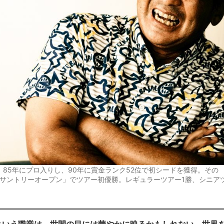
。85年にプロ入りし、90年に賞金ランク52位で初シードを獲得。その
の「サントリーオープン」でツアー初優勝。レギュラーツアー1勝、シニア