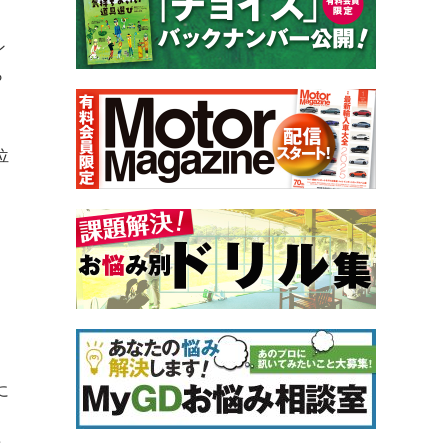
ン
ら
位
。
に
。
と