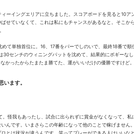
ティーイングエリアに立ちました。スコアボードを見ると10ア
伸ばせていなくて、これは私にもチャンスがあるなと。そこか
。
沈めて単独首位に。16、17番をパーでしのいで、最終18番で順
は30センチのウィニングパットを沈めて、結果的にボギーなし
せなかったからたまたま勝てた、運がいいだけの優勝ですけど
思います。
くて。怪我もあったし、試合に出られずに賞金がなくなって、私
ないんです。いまさらこの年齢になって他のことで稼げません
プロとは状況が違うんです。笑ってプレーができる人はいいな