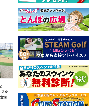
な
ミスを
が意識