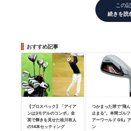
この
続きを読
おすすめ記事
【プロスペック】「アイア
つかまった球で“飛ん
ンは3モデルのコンボ」全
止まる”。本間ゴルフ
英で輝きを見せた桂川有人
アーワールド GS』
の14本セッティング
ン