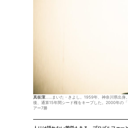
真板潔
……まいた・きよし。1959年、神奈川県出身
後、通算15年間シード権をキープした。2000年
アー7勝