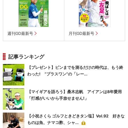
週刊GD最新号
月刊GD最新号
記事ランキング
【プレゼント】ピンまでを測るだけの時代は、もう終
わった! “プラスワン”の「レー...
【マイギアを語ろう】桑木志帆 アイアンは8年愛用
「打感がいいから手放せません!」
【小祝さくら ゴルフときどきタン塩】Vol.92 好きな
ものは魚、ナマコ酢、シャ...