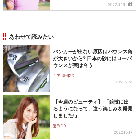
2022.4.19
あわせて読みたい
バンカーが出ない原因はバウンス角
が大きいから? 日本の砂にはローバ
ウンスが実は合う
ギア 週刊GD
2021.5.24
【今週のビューティ】 「競技に出
るようになって、違う楽しみを発見
しました!」
週刊GD
2022.10.17