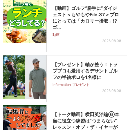
【動画】ゴルフ“勝手に”ダイジ
ェスト＜もやもやFile.37＞プロ
にとっては「カロリー摂取」!?
ゴ…
動画
2026.08.08
【プレゼント】軸が整う！トッ
ププロも愛用するデサントゴル
フの半袖ポロを1名様に
information
プレゼント
2026.08.08
【トーク動画】横田英治編⑥本
当に役立つ練習は“つまらない”
レッスン・オブ・ザ・イヤーが