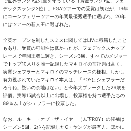
で世界ランク1位の座を守っている（賞金ランク1位、フェ
デックスランク3位）。PGAツアーでの受賞は初だが、19年
にコーンフェリーツアーの年間最優秀選手に選ばれ、20年
にはツアーの新人王に選ばれた。
全英オープンを制したスミスに関してはLIVに移籍したこと
もあり、受賞の可能性は低かったが、フェデックスカップ
レースで年間王者に輝き、シーズン3勝、すべてのメジャー
でトップ10入りを唯一記録したマキロイの前評判は高く、
実質シェフラーとマキロイのマッチレースの様相。しかし
有力視されていたマキロイ本人は、「POYはシェフラーだ
ろうね。疑いの余地はない」と今年大ブレークした26歳を
評価。実際15試合以上に出場し、投票権を持つ選手たちの
89％以上がシェフラーに投票した。
なお、ルーキー・オブ・ザ・イヤー（以下ROY）の候補は
シーズン5回、2位を記録したC・ヤングが最有力。ほかに