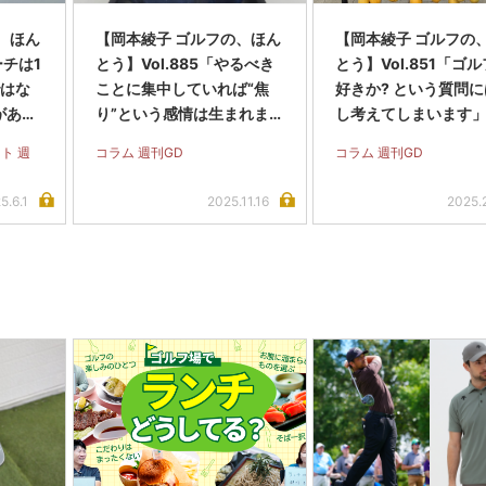
、ほん
【岡本綾子 ゴルフの、ほん
【岡本綾子 ゴルフの
ーチは1
とう】Vol.885「やるべき
とう】Vol.851「ゴ
ではな
ことに集中していれば“焦
好きか? という質問
がある
り”という感情は生まれま
し考えてしまいます
せん」
ト 週
コラム 週刊GD
コラム 週刊GD
5.6.1
2025.11.16
2025.