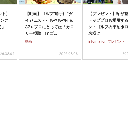
ント】
【動画】ゴルフ“勝手に”ダ
【プレゼント】軸が
ィング
イジェスト＜もやもやFile.
トッププロも愛用す
る」
37＞プロにとっては「カロ
ントゴルフの半袖ポロ
リー摂取」!? ゴ…
名様に
D
動画
information
プレゼント
26.08.09
2026.08.08
202