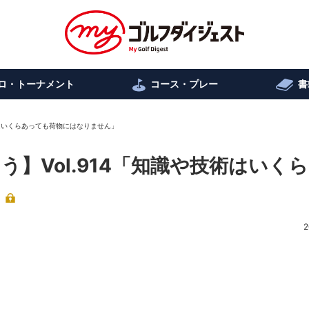
ロ・トーナメント
コース・プレー
書
術はいくらあっても荷物にはなりません」
】Vol.914「知識や技術はいく
2