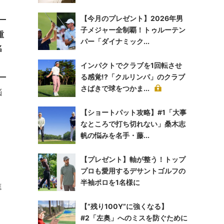
【今月のプレゼント】2026年男
子メジャー全制覇！トゥルーテン
重
パー「ダイナミック...
名
インパクトでクラブを1回転させ
る感覚!?「クルリンパ」のクラブ
さばきで球をつかま...
悩
【ショートパット攻略】#1「大事
なところで打ち切れない」桑木志
帆の悩みを名手・藤...
【プレゼント】軸が整う！トップ
プロも愛用するデサントゴルフの
半袖ポロを1名様に
進
【“残り100Y”に強くなる】
#2「左奥」へのミスを防ぐために