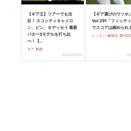
【ギア王】ツアーでも注
【ギア選びのウソホ
目！ スコッティキャメロ
Vol.291「フィッテ
ン、ピン、オデッセイ 最新
でスコアは縮められ
パター3モデルを打ち比
レッスン
練習法
週刊G
べ！【…
ギア
動画
2026.08.09
20