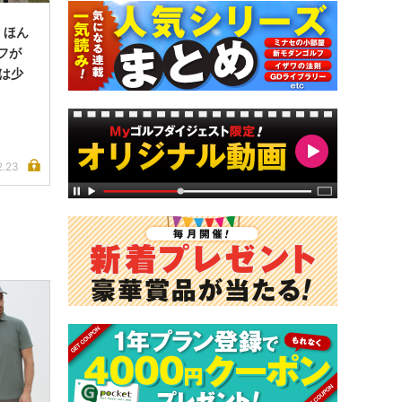
、ほん
ルフが
には少
」
2.23