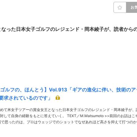
お
となった日本女子ゴルフのレジェンド・岡本綾子が、読者から
。
 ゴルフの、ほんとう】Vol.913「ギアの進化に伴い、技術のア
要求されているのです」
めて米女子ツアーの賞金女王となった日本女子ゴルフのレジェンド・岡本綾子が、
験をもとに答えていく。 TEXT／M.Matsumoto >>前回のお話はこち
アマチュアはロフトが大きく……