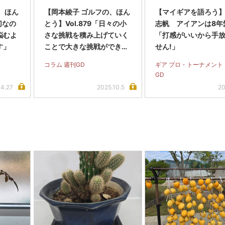
、ほん
【岡本綾子 ゴルフの、ほん
【マイギアを語ろう
切なの
とう】Vol.879「日々の小
志帆 アイアンは8年
悩むよ
さな挑戦を積み上げていく
「打感がいいから手
す」
ことで大きな挑戦ができる
せん!」
人間になると思います」
コラム 週刊GD
ギア プロ・トーナメント
GD
.4.27
2025.10.5
20