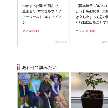
つかまった球で“飛んで、
【岡本綾子 ゴルフの
止まる”。本間ゴルフ『ツ
とう】Vol.906「大
アーワールド GS』アイア
は立ち止まって思い
ン
り行動に出ることで
ギア 週刊GD
コラム 週刊GD
2021.4.2
2026
あわせて読みたい