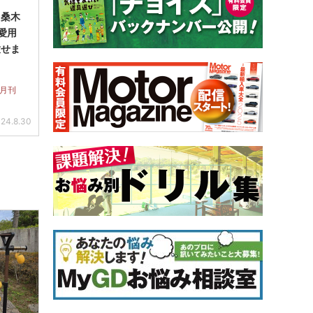
】桑木
愛用
放せま
 月刊
24.8.30