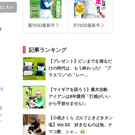
気に入り
週刊GD最新号
月刊GD最新号
の
記事ランキング
【プレゼント】ピンまでを測るだ
けの時代は、もう終わった! “プ
ラスワン”の「レー...
ッ
【マイギアを語ろう】桑木志帆
アイアンは8年愛用「打感がいい
から手放せません!」
読
【小祝さくら ゴルフときどきタン
塩】Vol.92 好きなものは魚、ナ
マコ酢、シャ...