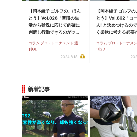
【岡本綾子 ゴルフの、ほん
【岡本綾子 ゴルフの
とう】Vol.826「普段の生
とう】Vol.862「コ
活から状況に応じて的確に
人! と決めつけるの
判断し行動できるのがツア
く柔軟に考える必要
ープロだと思います」
時代だと思います」
コラム プロ・トーナメント 週
コラム プロ・トーナメン
刊GD
刊GD
2024.8.18
202
新着記事