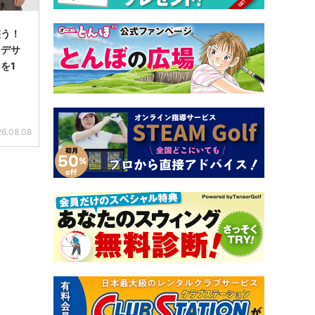
整う！
るデサ
を1
6.08.08