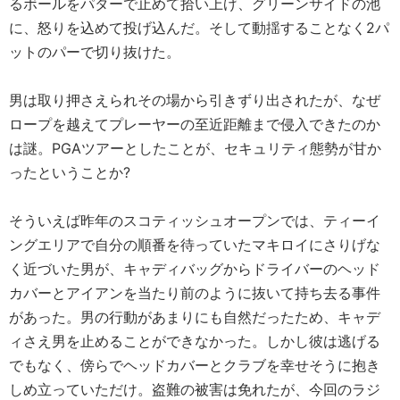
るボールをパターで止めて拾い上げ、グリーンサイドの池
に、怒りを込めて投げ込んだ。そして動揺することなく2パ
ットのパーで切り抜けた。
男は取り押さえられその場から引きずり出されたが、なぜ
ロープを越えてプレーヤーの至近距離まで侵入できたのか
は謎。PGAツアーとしたことが、セキュリティ態勢が甘か
ったということか?
そういえば昨年のスコティッシュオープンでは、ティーイ
ングエリアで自分の順番を待っていたマキロイにさりげな
く近づいた男が、キャディバッグからドライバーのヘッド
カバーとアイアンを当たり前のように抜いて持ち去る事件
があった。男の行動があまりにも自然だったため、キャデ
ィさえ男を止めることができなかった。しかし彼は逃げる
でもなく、傍らでヘッドカバーとクラブを幸せそうに抱き
しめ立っていただけ。盗難の被害は免れたが、今回のラジ