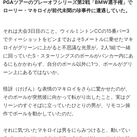
PGAツアーのプレーオフシリーズ第2戦「BMW選手権」で
ローリー・マキロイが前代未聞の珍事件に遭遇していた。
それは大会3日目のこと。ウィルミントンCCの15番パー3
でティーショットをピンまでおよそ5メートルに乗せたマキ
ロイがグリーンに上がると不思議な光景が。2人1組で一緒
に回っていたS・スターリングスのボールがバンカー内にあ
るにもかかわらず、自分のボール以外に1つ、ボールがグリ
ーン上にあるではないか。
怪訝（けげん）な表情のマキロイをさらに驚かせたのが、
そのボールが突然彼に向かって転がり出したこと。実はグ
リーンのすぐそばに立っていたひとりの男が、リモコン操
作でボールを動かしていたのだ。
それに気づいたマキロイは男をにらみつけると、動いてい