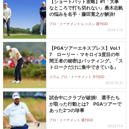
【ショートパット攻略】#1「大事
なところで打ち切れない」桑木志帆
の悩みを名手・藤田寛之が解決!
プロ・トーナメント レッスン 週刊GD
2024.2.12
【PGAツアーエキスプレス】Vol.1
7 ローリー・マキロイ3度目の年
間王者の秘密はパッティング。「ス
トロークだけに集中できている」
コラム プロ・トーナメント 月刊GD
2022.10.21
試合中にクラブが破損! 選手たち
が取った行動とは? PGAツアーで
あった2つの珍事
プロ・トーナメント 週刊GD
2022.11.4