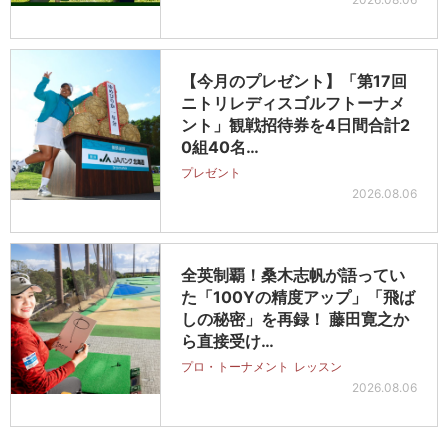
【今月のプレゼント】「第17回
ニトリレディスゴルフトーナメ
ント」観戦招待券を4日間合計2
0組40名…
プレゼント
2026.08.06
全英制覇！桑木志帆が語ってい
た「100Yの精度アップ」「飛ば
しの秘密」を再録！ 藤田寛之か
ら直接受け…
プロ・トーナメント
レッスン
2026.08.06