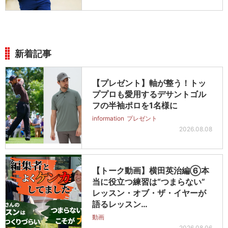
新着記事
【プレゼント】軸が整う！トッ
ププロも愛用するデサントゴル
フの半袖ポロを1名様に
information
プレゼント
2026.08.08
【トーク動画】横田英治編⑥本
当に役立つ練習は“つまらない”
レッスン・オブ・ザ・イヤーが
語るレッスン…
動画
2026.08.06