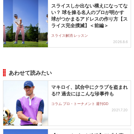
スライスしか出ない構えになってな
い？ 球を操る名人のプロが明かす
球がつかまるアドレスの作り方【ス
ライス完全撲滅】＜前編＞
スライス解消 レッスン
2026.8.6
あわせて読みたい
マキロイ、試合中にクラブを盗まれ
る!? 過去にはこんな珍事件も
コラム プロ・トーナメント 週刊GD
2021.7.20