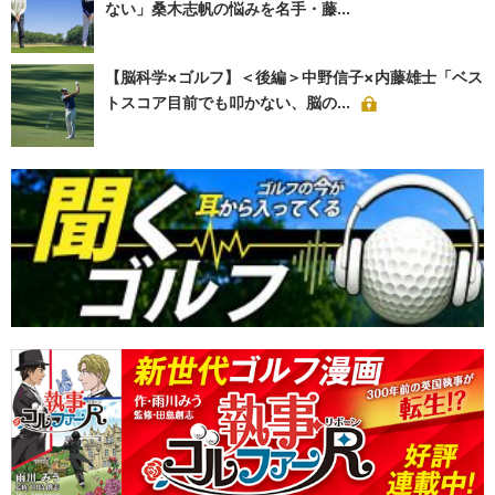
ない」桑木志帆の悩みを名手・藤...
【脳科学×ゴルフ】＜後編＞中野信子×内藤雄士「ベス
トスコア目前でも叩かない、脳の...