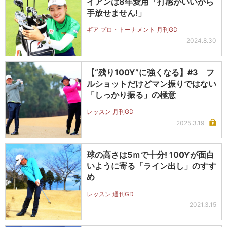
イアンは8年愛用「打感がいいから
手放せません!」
ギア プロ・トーナメント 月刊GD
2024.8.30
【“残り100Y”に強くなる】#3 フ
ルショットだけどマン振りではない
「しっかり振る」の極意
レッスン 月刊GD
2025.3.19
球の高さは5ｍで十分! 100Yが面白
いように寄る「ライン出し」のすす
め
レッスン 週刊GD
2021.3.15