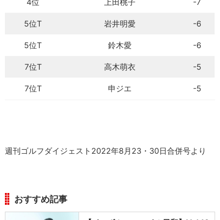
4位
上田桃子
-7
5位T
岩井明愛
-6
5位T
鈴木愛
-6
7位T
高木萌衣
-5
7位T
申ジエ
-5
週刊ゴルフダイジェスト2022年8月23・30日合併号より
おすすめ記事