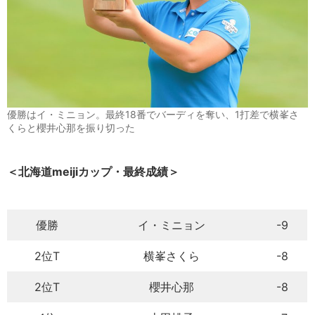
優勝はイ・ミニョン。最終18番でバーディを奪い、1打差で横峯さ
くらと櫻井心那を振り切った
＜北海道meijiカップ・最終成績＞
優勝
イ・ミニョン
-9
2位T
横峯さくら
-8
2位T
櫻井心那
-8