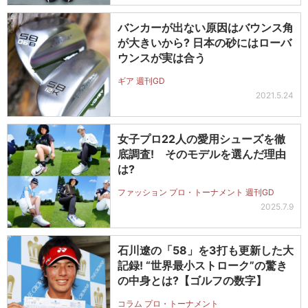
バンカーが出ない原因はバウンス角
が大きいから? 日本の砂にはローバ
ウンスが実は合う
ギア 週刊GD
2021.5.24
女子プロ22人の愛用シューズを徹
底調査! そのモデルを選んだ理由
は?
ファッション プロ・トーナメント 週刊GD
2025.7.9
石川遼の「58」を3打も更新した大
記録! “世界最小ストローク”の驚き
の中身とは?【ゴルフの数字】
コラム プロ・トーナメント