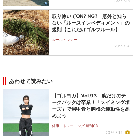
2022.7.16
取り除いてOK? NG? 意外と知ら
ない「ルースインペディメント」の
規則【これだけゴルフルール】
ルール・マナー
2022.5.4
あわせて読みたい
【ゴルヨガ】Vol.93 腕だけのテ
ークバックは卒業！「スイミングポ
ーズ」で肩甲骨と胸椎の連動性を高
めよう
健康・トレーニング 週刊GD
2026.3.19