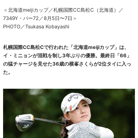
＜北海道meijiカップ／札幌国際CC島松C（北海道）／
7349Y・パー72／8月5日〜7日＞
PHOTO／Tsukasa Kobayashi
札幌国際CC島松Cで行われた「北海道meijiカップ」は、
イ・ミニョンが混戦を制し3年ぶりの優勝。最終日「66」
の猛チャージを見せた36歳の横峯さくらが2位タイに入っ
た。