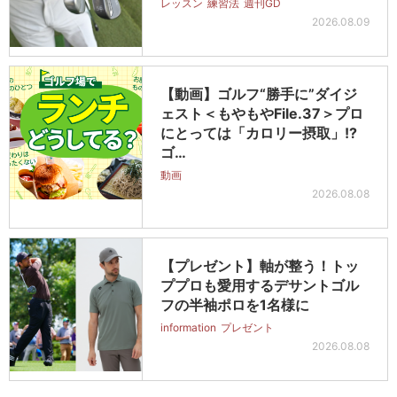
レッスン
練習法
週刊GD
2026.08.09
【動画】ゴルフ“勝手に”ダイジ
ェスト＜もやもやFile.37＞プロ
にとっては「カロリー摂取」!?
ゴ…
動画
2026.08.08
【プレゼント】軸が整う！トッ
ププロも愛用するデサントゴル
フの半袖ポロを1名様に
information
プレゼント
2026.08.08