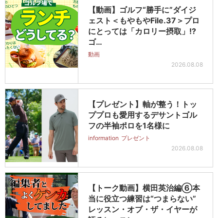
【動画】ゴルフ“勝手に”ダイジ
ェスト＜もやもやFile.37＞プロ
にとっては「カロリー摂取」!?
ゴ…
動画
2026.08.08
【プレゼント】軸が整う！トッ
ププロも愛用するデサントゴル
フの半袖ポロを1名様に
information
プレゼント
2026.08.08
【トーク動画】横田英治編⑥本
当に役立つ練習は“つまらない”
レッスン・オブ・ザ・イヤーが