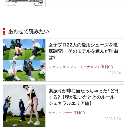
あわせて読みたい
女子プロ22人の愛用シューズを徹
底調査! そのモデルを選んだ理由
は?
ファッション プロ・トーナメント 週刊GD
2025.7.9
素振りが球に当たっちゃった! どう
する?【球が動いたときのルール・
ジェネラルエリア編】
ルール・マナー 月刊GD
2023.8.30