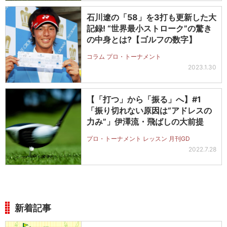
石川遼の「58」を3打も更新した大
記録! “世界最小ストローク”の驚き
の中身とは?【ゴルフの数字】
コラム プロ・トーナメント
2023.1.30
【「打つ」から「振る」へ】#1
「振り切れない原因は“アドレスの
力み”」伊澤流・飛ばしの大前提
プロ・トーナメント レッスン 月刊GD
2022.7.28
新着記事