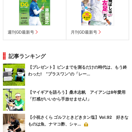
週刊GD最新号
月刊GD最新号
記事ランキング
【プレゼント】ピンまでを測るだけの時代は、もう終
わった! “プラスワン”の「レー...
【マイギアを語ろう】桑木志帆 アイアンは8年愛用
「打感がいいから手放せません!」
【小祝さくら ゴルフときどきタン塩】Vol.92 好きな
ものは魚、ナマコ酢、シャ...