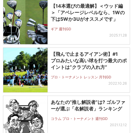
【14本選びの最適解】＜ウッド編
＞「アベレージレベルなら、1Wの
下は5Wか3Uがオススメです」
ギア 週刊GD
2025.11.28
【飛んで止まるアイアン術】#1
プロみたいな高い球を打つ最大のポ
イントは“クラブの入れ方”
プロ・トーナメント レッスン 月刊GD
2022.10.26
あなたの“推し解説者”は? ゴルファ
ーが選ぶ「名解説者」ランキング
コラム プロ・トーナメント 週刊GD
2021.12.12