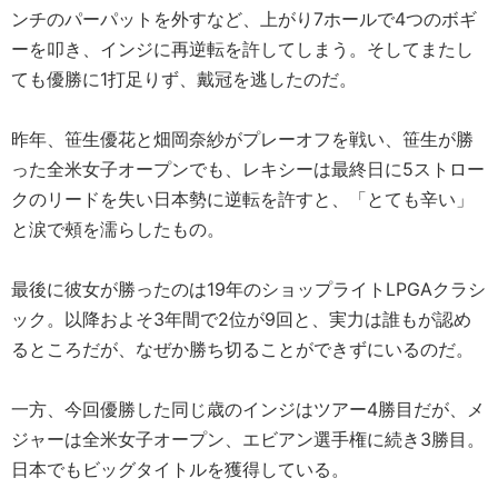
ンチのパーパットを外すなど、上がり7ホールで4つのボギ
ーを叩き、インジに再逆転を許してしまう。そしてまたし
ても優勝に1打足りず、戴冠を逃したのだ。
昨年、笹生優花と畑岡奈紗がプレーオフを戦い、笹生が勝
った全米女子オープンでも、レキシーは最終日に5ストロー
クのリードを失い日本勢に逆転を許すと、「とても辛い」
と涙で頰を濡らしたもの。
最後に彼女が勝ったのは19年のショップライトLPGAクラシ
ック。以降およそ3年間で2位が9回と、実力は誰もが認め
るところだが、なぜか勝ち切ることができずにいるのだ。
一方、今回優勝した同じ歳のインジはツアー4勝目だが、メ
ジャーは全米女子オープン、エビアン選手権に続き3勝目。
日本でもビッグタイトルを獲得している。